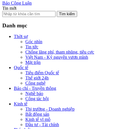
Báo Công Luận
Tin mới
Tìm kiếm
Danh mục
Thời sự
Góc nhìn
Tin tức
Chống lãng phí, tham nhũng, tiêu cực
Việt Nam - Kỷ nguyên vươn mình
Mặt trận
Quốc tế
Tiêu điểm Quốc tế
Thế giới 24h
Công nghệ
Báo chí - Truyền thông
Nghề báo
Công tác hội
Kinh tế
Thị trường - Doanh nghiệp
Bất động sản
Kinh tế vĩ mô
Đầu tư - Tài chính