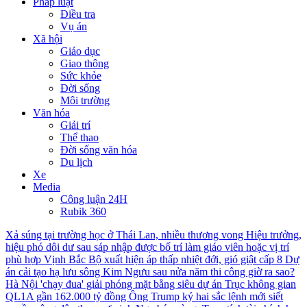
Pháp luật
Điều tra
Vụ án
Xã hội
Giáo dục
Giao thông
Sức khỏe
Đời sống
Môi trường
Văn hóa
Giải trí
Thể thao
Đời sống văn hóa
Du lịch
Xe
Media
Công luận 24H
Rubik 360
Xả súng tại trường học ở Thái Lan, nhiều thương vong
Hiệu trưởng,
hiệu phó dôi dư sau sáp nhập được bố trí làm giáo viên hoặc vị trí
phù hợp
Vịnh Bắc Bộ xuất hiện áp thấp nhiệt đới, gió giật cấp 8
Dự
án cải tạo hạ lưu sông Kim Ngưu sau nửa năm thi công giờ ra sao?
Hà Nội 'chạy đua' giải phóng mặt bằng siêu dự án Trục không gian
QL1A gần 162.000 tỷ đồng
Ông Trump ký hai sắc lệnh mới siết