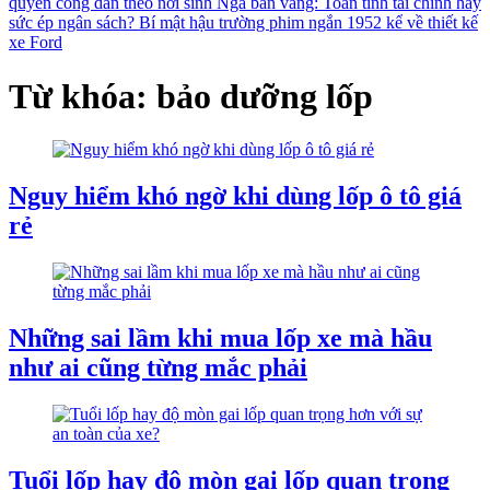
quyền công dân theo nơi sinh
Nga bán vàng: Toan tính tài chính hay
sức ép ngân sách?
Bí mật hậu trường phim ngắn 1952 kể về thiết kế
xe Ford
Từ khóa: bảo dưỡng lốp
Nguy hiểm khó ngờ khi dùng lốp ô tô giá
rẻ
Những sai lầm khi mua lốp xe mà hầu
như ai cũng từng mắc phải
Tuổi lốp hay độ mòn gai lốp quan trọng