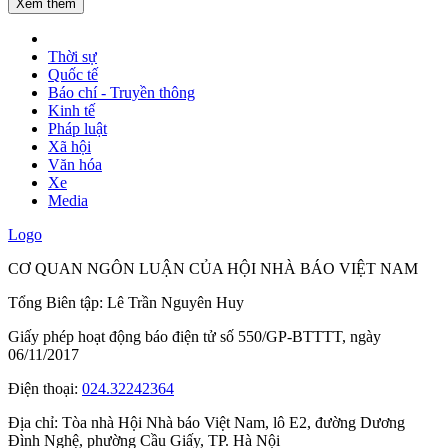
Xem thêm
Thời sự
Quốc tế
Báo chí - Truyền thông
Kinh tế
Pháp luật
Xã hội
Văn hóa
Xe
Media
Logo
CƠ QUAN NGÔN LUẬN CỦA HỘI NHÀ BÁO VIỆT NAM
Tổng Biên tập: Lê Trần Nguyên Huy
Giấy phép hoạt động báo điện tử số 550/GP-BTTTT, ngày
06/11/2017
Điện thoại:
024.32242364
Địa chỉ:
Tòa nhà Hội Nhà báo Việt Nam, lô E2, đường Dương
Đình Nghệ, phường Cầu Giấy, TP. Hà Nội