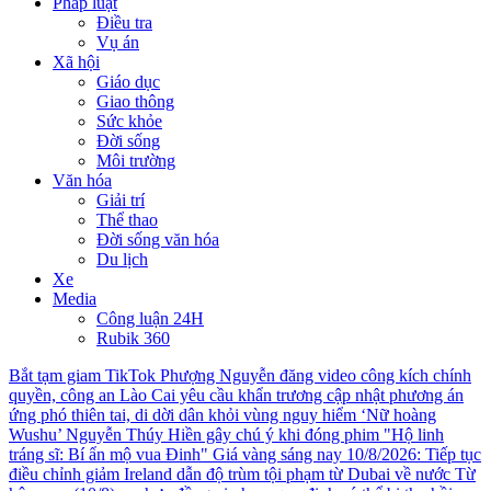
Pháp luật
Điều tra
Vụ án
Xã hội
Giáo dục
Giao thông
Sức khỏe
Đời sống
Môi trường
Văn hóa
Giải trí
Thể thao
Đời sống văn hóa
Du lịch
Xe
Media
Công luận 24H
Rubik 360
Bắt tạm giam TikTok Phượng Nguyễn đăng video công kích chính
quyền, công an
Lào Cai yêu cầu khẩn trương cập nhật phương án
ứng phó thiên tai, di dời dân khỏi vùng nguy hiểm
‘Nữ hoàng
Wushu’ Nguyễn Thúy Hiền gây chú ý khi đóng phim "Hộ linh
tráng sĩ: Bí ẩn mộ vua Đinh"
Giá vàng sáng nay 10/8/2026: Tiếp tục
điều chỉnh giảm
Ireland dẫn độ trùm tội phạm từ Dubai về nước
Từ