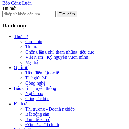
Báo Công Luận
Tin mới
Tìm kiếm
Danh mục
Thời sự
Góc nhìn
Tin tức
Chống lãng phí, tham nhũng, tiêu cực
Việt Nam - Kỷ nguyên vươn mình
Mặt trận
Quốc tế
Tiêu điểm Quốc tế
Thế giới 24h
Công nghệ
Báo chí - Truyền thông
Nghề báo
Công tác hội
Kinh tế
Thị trường - Doanh nghiệp
Bất động sản
Kinh tế vĩ mô
Đầu tư - Tài chính