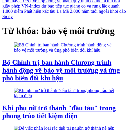
hôm nay (10/8), xe hợp đồng vi phạm quy định có thể bị thu hồi
giấy phép
VN-Index dự báo tiếp tục giằng co và rung lắc quanh
1.800 điểm
Phát hiện xác tàu La Mã 2.000 năm tuổi ngoài khơi đảo
Sicily
Từ khóa: bảo vệ môi trường
Bộ Chính trị ban hành Chương trình
hành động về bảo vệ môi trường và ứng
phó biến đổi khí hậu
Khi phụ nữ trở thành "đầu tàu" trong
phong trào tiết kiệm điện