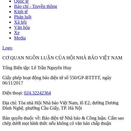
Quốc tế
Báo chí - Truyền thông
Kinh tế
Pháp luật
Xã hội
Văn hóa
Xe
Media
Logo
CƠ QUAN NGÔN LUẬN CỦA HỘI NHÀ BÁO VIỆT NAM
Tổng Biên tập: Lê Trần Nguyên Huy
Giấy phép hoạt động báo điện tử số 550/GP-BTTTT, ngày
06/11/2017
Điện thoại:
024.32242364
Địa chỉ:
Tòa nhà Hội Nhà báo Việt Nam, lô E2, đường Dương
Đình Nghệ, phường Cầu Giấy, TP. Hà Nội
Bản quyền thuộc về: Báo điện tử Nhà báo & Công luận. Cấm sao
chép dưới mọi hình thức nếu không có văn bản chấp thuận