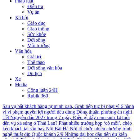
Pháp luật
Điều tra
Vụ án
Xã hội
Giáo dục
Giao thông
Sức khỏe
Đời sống
Môi trường
Văn hóa
Giải trí
Thể thao
Đời sống văn hóa
Du lịch
Xe
Media
Công luận 24H
Rubik 360
Sau vụ bắt khách hàng tự minh oan, Grab tiếp tục bị phạt vì 6 hành
vi vi phạm quyền lợi người tiêu dùng
Đồng thuận phương án nghỉ
Tết Nguyên đán 2027 trong 7 ngày
Điều gì đẩy nam sinh 14 tuổi
đến vụ xả súng ở Thái Lan?
Phạt nhiều trường hợp ‘cò mồi’, chèo
kéo khách tại sân bay Nội Bài
Hà Nội tổ chức nhiều chương trình
nghệ thuật dịp Quốc khánh 2/9
Những đại học đầu tiên dự kiến