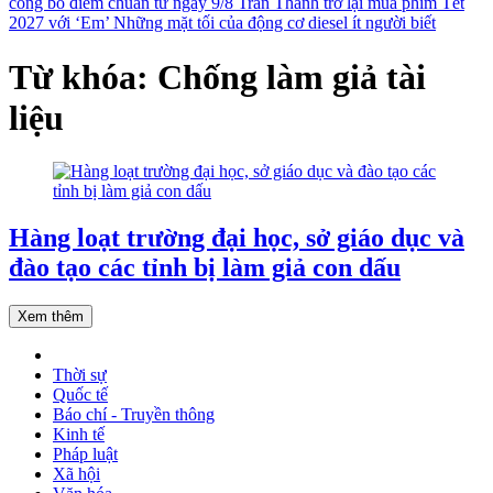
công bố điểm chuẩn từ ngày 9/8
Trấn Thành trở lại mùa phim Tết
2027 với ‘Em’
Những mặt tối của động cơ diesel ít người biết
Từ khóa: Chống làm giả tài
liệu
Hàng loạt trường đại học, sở giáo dục và
đào tạo các tỉnh bị làm giả con dấu
Xem thêm
Thời sự
Quốc tế
Báo chí - Truyền thông
Kinh tế
Pháp luật
Xã hội