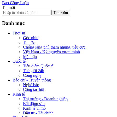
Báo Công Luận
Tin mới
Tìm kiếm
Danh mục
Thời sự
Góc nhìn
Tin tức
Chống lãng phí, tham nhũng, tiêu cực
Việt Nam - Kỷ nguyên vươn mình
Mặt trận
Quốc tế
Tiêu điểm Quốc tế
Thế giới 24h
Công nghệ
Báo chí - Truyền thông
Nghề báo
Công tác hội
Kinh tế
Thị trường - Doanh nghiệp
Bất động sản
Kinh tế vĩ mô
Đầu tư - Tài chính