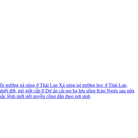
́n trường xả súng ở Thái Lan
Xả súng tại trường học ở Thái Lan,
iệt đới, gió giật cấp 8
Dự án cải tạo hạ lưu sông Kim Ngưu sau nửa
ắc lệnh mới siết quyền công dân theo nơi sinh