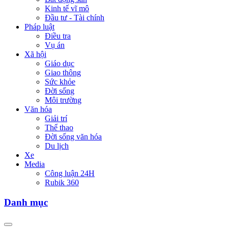
Kinh tế vĩ mô
Đầu tư - Tài chính
Pháp luật
Điều tra
Vụ án
Xã hội
Giáo dục
Giao thông
Sức khỏe
Đời sống
Môi trường
Văn hóa
Giải trí
Thể thao
Đời sống văn hóa
Du lịch
Xe
Media
Công luận 24H
Rubik 360
Danh mục