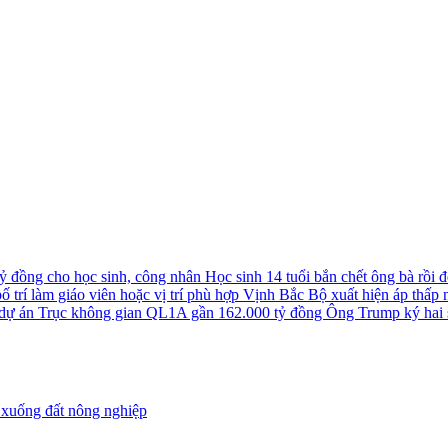
tỷ đồng cho học sinh, công nhân
Học sinh 14 tuổi bắn chết ông bà rồi đê
 trí làm giáo viên hoặc vị trí phù hợp
Vịnh Bắc Bộ xuất hiện áp thấp nh
u dự án Trục không gian QL1A gần 162.000 tỷ đồng
Ông Trump ký hai s