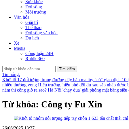
Sức khỏe
Đời sống
Môi trường
Văn hóa
Giải trí
Thể thao
Đời sống văn hóa
Du lịch
Xe
Media
Công luận 24H
Rubik 360
Tìm kiếm
Tin nóng:
Khởi tố 17 đối tượng trong đường dây bán ma túy "cỏ" giao dịch 10 
nhiều thương vong
Hiệu trưởng, hiệu phó dôi dư sau sáp nhập được bố
năm thi công giờ ra sao?
Hà Nội 'chạy đua' giải phóng mặt bằng siê
Từ khóa: Công ty Fu Xin
26/06/2025 13:27