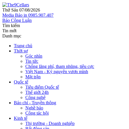
Thứ Sáu 07/08/2026
Media
Báo in
0985.907.407
Báo Công Luận
Tìm kiếm
Tin mới
Danh mục
Trang chủ
Thời sự
Góc nhìn
Tin tức
Chống lãng phí, tham nhũng, tiêu cực
Việt Nam - Kỷ nguyên vươn mình
Mặt trận
Quốc tế
Tiêu điểm Quốc tế
Thế giới 24h
Công nghệ
Báo chí - Truyền thông
Nghề báo
Công tác hội
Kinh tế
Thị trường - Doanh nghiệp
Bất động sản