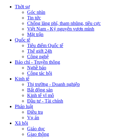
Thời sự
Góc nhìn
Tin tức
Chống lãng phí, tham nhũng, tiêu cực
Việt Nam - Kỷ nguyên vươn mình
Mặt trận
Quốc tế
Tiêu điểm Quốc tế
Thế giới 24h
Công nghệ
Báo chí - Truyền thông
Nghề báo
Công tác hội
Kinh tế
Thị trường - Doanh nghiệp
Bất động sản
Kinh tế vĩ mô
Đầu tư - Tài chính
Pháp luật
Điều tra
Vụ án
Xã hội
Giáo dục
Giao thông