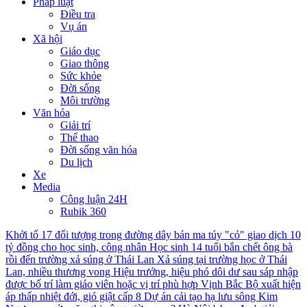
Pháp luật
Điều tra
Vụ án
Xã hội
Giáo dục
Giao thông
Sức khỏe
Đời sống
Môi trường
Văn hóa
Giải trí
Thể thao
Đời sống văn hóa
Du lịch
Xe
Media
Công luận 24H
Rubik 360
Khởi tố 17 đối tượng trong đường dây bán ma túy "cỏ" giao dịch 10
tỷ đồng cho học sinh, công nhân
Học sinh 14 tuổi bắn chết ông bà
rồi đến trường xả súng ở Thái Lan
Xả súng tại trường học ở Thái
Lan, nhiều thương vong
Hiệu trưởng, hiệu phó dôi dư sau sáp nhập
được bố trí làm giáo viên hoặc vị trí phù hợp
Vịnh Bắc Bộ xuất hiện
áp thấp nhiệt đới, gió giật cấp 8
Dự án cải tạo hạ lưu sông Kim