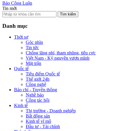
Báo Công Luận
Tin mới
Tìm kiếm
Danh mục
Thời sự
Góc nhìn
Tin tức
Chống lãng phí, tham nhũng, tiêu cực
Việt Nam - Kỷ nguyên vươn mình
Mặt trận
Quốc tế
Tiêu điểm Quốc tế
Thế giới 24h
Công nghệ
Báo chí - Truyền thông
Nghề báo
Công tác hội
Kinh tế
Thị trường - Doanh nghiệp
Bất động sản
Kinh tế vĩ mô
Đầu tư - Tài chính