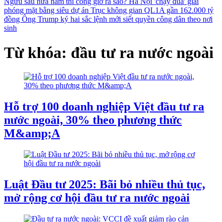
Ngưu sau nửa năm thi công giờ ra sao?
Hà Nội 'chạy đua' giải
phóng mặt bằng siêu dự án Trục không gian QL1A gần 162.000 tỷ
đồng
Ông Trump ký hai sắc lệnh mới siết quyền công dân theo nơi
sinh
Từ khóa: đầu tư ra nước ngoài
Hỗ trợ 100 doanh nghiệp Việt đầu tư ra
nước ngoài, 30% theo phương thức
M&amp;A
Luật Đầu tư 2025: Bãi bỏ nhiều thủ tục,
mở rộng cơ hội đầu tư ra nước ngoài