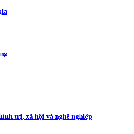
gia
òng
nh trị, xã hội và nghề nghiệp