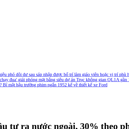
hiệu phó dôi dư sau sáp nhập được bố trí làm giáo viên hoặc vị trí phù
chạy đua' giải phóng mặt bằng siêu dự án Trục không gian QL1A gần
h?
Bí mật hậu trường phim ngắn 1952 kể về thiết kế xe Ford
đầu tư ra nước ngoài, 30% the