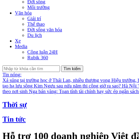
Đời sống
Môi trường
Văn hóa
Giải trí
Thể thao
Đời sống văn hóa
Du lịch
Xe
Media
Công luận 24H
Rubik 360
Tìm kiếm
Tin nóng:
Xả súng tại trường học ở Thái Lan, nhiều thương vong
Hiệu trưởng, 
tạo hạ lưu sông Kim Ngưu sau nửa năm thi công giờ ra sao?
Hà Nội '
theo nơi sinh
Nga bán vàng: Toan tính tài chính hay sức ép ngân sác
Thời sự
Tin tức
Hỗ trợ 100 doanh nghiệp Việt 