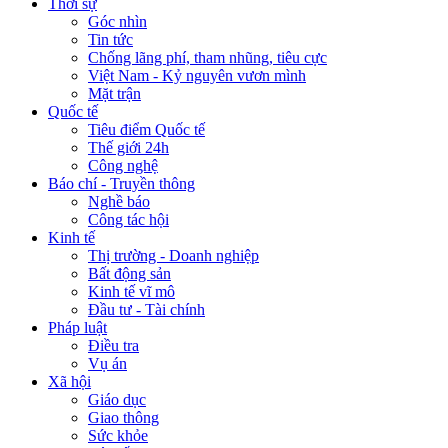
Thời sự
Góc nhìn
Tin tức
Chống lãng phí, tham nhũng, tiêu cực
Việt Nam - Kỷ nguyên vươn mình
Mặt trận
Quốc tế
Tiêu điểm Quốc tế
Thế giới 24h
Công nghệ
Báo chí - Truyền thông
Nghề báo
Công tác hội
Kinh tế
Thị trường - Doanh nghiệp
Bất động sản
Kinh tế vĩ mô
Đầu tư - Tài chính
Pháp luật
Điều tra
Vụ án
Xã hội
Giáo dục
Giao thông
Sức khỏe