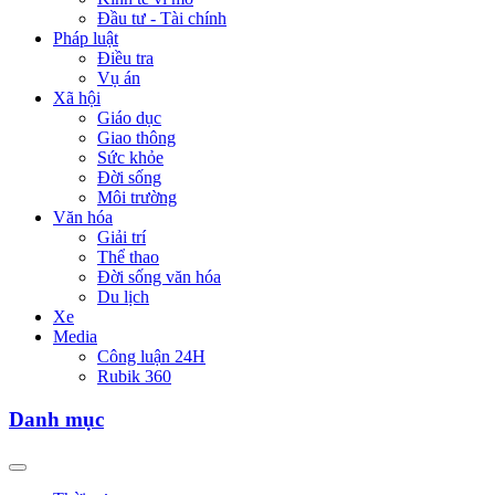
Đầu tư - Tài chính
Pháp luật
Điều tra
Vụ án
Xã hội
Giáo dục
Giao thông
Sức khỏe
Đời sống
Môi trường
Văn hóa
Giải trí
Thể thao
Đời sống văn hóa
Du lịch
Xe
Media
Công luận 24H
Rubik 360
Danh mục