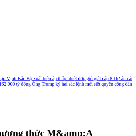
 hợp
Vịnh Bắc Bộ xuất hiện áp thấp nhiệt đới, gió giật cấp 8
Dự án cải
 162.000 tỷ đồng
Ông Trump ký hai sắc lệnh mới siết quyền công dân
o phương thức M&amp;A