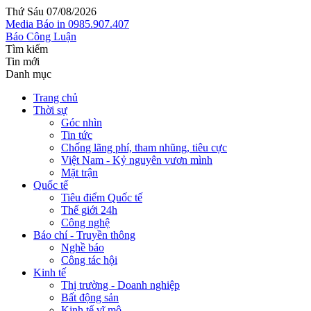
Thứ Sáu 07/08/2026
Media
Báo in
0985.907.407
Báo Công Luận
Tìm kiếm
Tin mới
Danh mục
Trang chủ
Thời sự
Góc nhìn
Tin tức
Chống lãng phí, tham nhũng, tiêu cực
Việt Nam - Kỷ nguyên vươn mình
Mặt trận
Quốc tế
Tiêu điểm Quốc tế
Thế giới 24h
Công nghệ
Báo chí - Truyền thông
Nghề báo
Công tác hội
Kinh tế
Thị trường - Doanh nghiệp
Bất động sản
Kinh tế vĩ mô