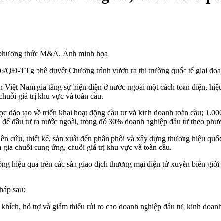
eo phương thức M&A. Ảnh minh họa
QĐ-TTg phê duyệt Chương trình vươn ra thị trường quốc tế giai đoạ
n Việt Nam gia tăng sự hiện diện ở nước ngoài một cách toàn diện, hi
huỗi giá trị khu vực và toàn cầu.
ợc đào tạo về triển khai hoạt động đầu tư và kinh doanh toàn cầu; 1.0
iện để đầu tư ra nước ngoài, trong đó 30% doanh nghiệp đầu tư theo p
n cứu, thiết kế, sản xuất đến phân phối và xây dựng thương hiệu quốc t
gia chuỗi cung ứng, chuỗi giá trị khu vực và toàn cầu.
ng hiệu quả trên các sàn giao dịch thương mại điện tử xuyên biên giới 
háp sau:
ích, hỗ trợ và giảm thiểu rủi ro cho doanh nghiệp đầu tư, kinh doanh 