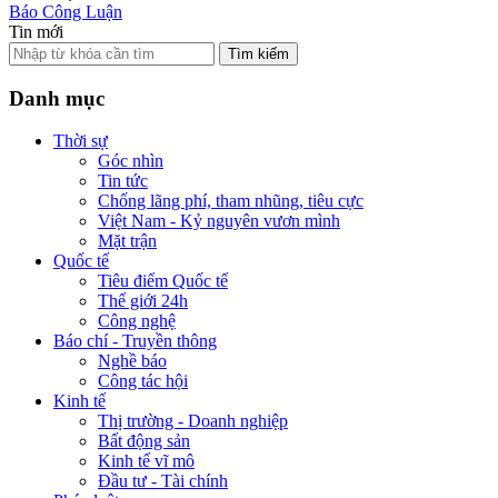
Báo Công Luận
Tin mới
Tìm kiếm
Danh mục
Thời sự
Góc nhìn
Tin tức
Chống lãng phí, tham nhũng, tiêu cực
Việt Nam - Kỷ nguyên vươn mình
Mặt trận
Quốc tế
Tiêu điểm Quốc tế
Thế giới 24h
Công nghệ
Báo chí - Truyền thông
Nghề báo
Công tác hội
Kinh tế
Thị trường - Doanh nghiệp
Bất động sản
Kinh tế vĩ mô
Đầu tư - Tài chính