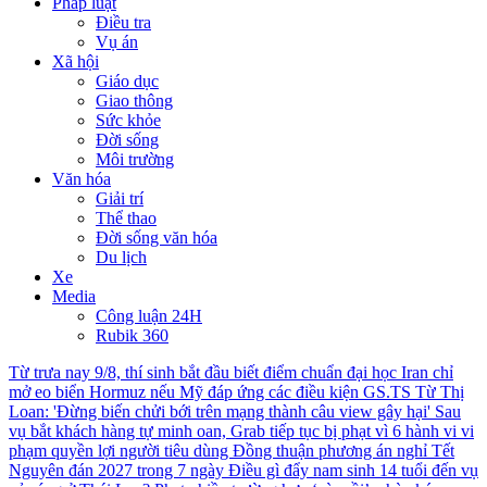
Pháp luật
Điều tra
Vụ án
Xã hội
Giáo dục
Giao thông
Sức khỏe
Đời sống
Môi trường
Văn hóa
Giải trí
Thể thao
Đời sống văn hóa
Du lịch
Xe
Media
Công luận 24H
Rubik 360
Từ trưa nay 9/8, thí sinh bắt đầu biết điểm chuẩn đại học
Iran chỉ
mở eo biển Hormuz nếu Mỹ đáp ứng các điều kiện
GS.TS Từ Thị
Loan: 'Đừng biến chửi bới trên mạng thành câu view gây hại'
Sau
vụ bắt khách hàng tự minh oan, Grab tiếp tục bị phạt vì 6 hành vi vi
phạm quyền lợi người tiêu dùng
Đồng thuận phương án nghỉ Tết
Nguyên đán 2027 trong 7 ngày
Điều gì đẩy nam sinh 14 tuổi đến vụ