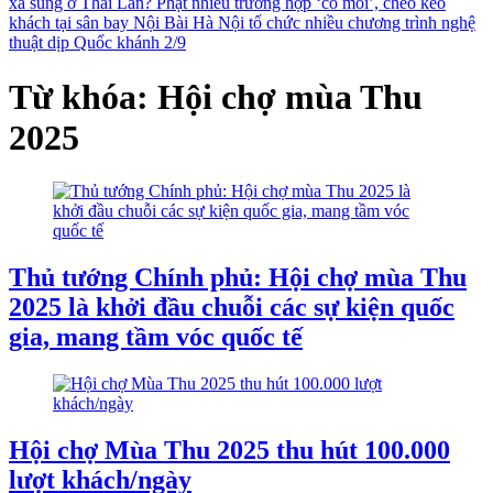
xả súng ở Thái Lan?
Phạt nhiều trường hợp ‘cò mồi’, chèo kéo
khách tại sân bay Nội Bài
Hà Nội tổ chức nhiều chương trình nghệ
thuật dịp Quốc khánh 2/9
Từ khóa: Hội chợ mùa Thu
2025
Thủ tướng Chính phủ: Hội chợ mùa Thu
2025 là khởi đầu chuỗi các sự kiện quốc
gia, mang tầm vóc quốc tế
Hội chợ Mùa Thu 2025 thu hút 100.000
lượt khách/ngày