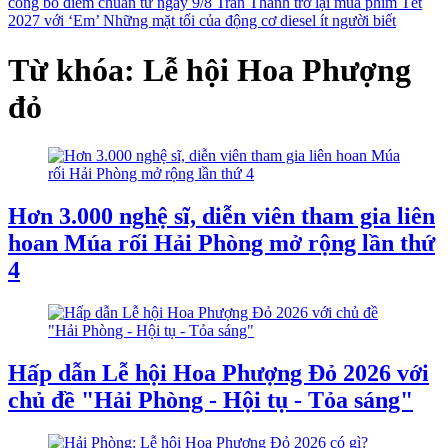
công bố điểm chuẩn từ ngày 9/8
Trấn Thành trở lại mùa phim Tết
2027 với ‘Em’
Những mặt tối của động cơ diesel ít người biết
Từ khóa: Lễ hội Hoa Phượng
đỏ
Hơn 3.000 nghệ sĩ, diễn viên tham gia liên
hoan Múa rối Hải Phòng mở rộng lần thứ
4
Hấp dẫn Lễ hội Hoa Phượng Đỏ 2026 với
chủ đề "Hải Phòng - Hội tụ - Tỏa sáng"