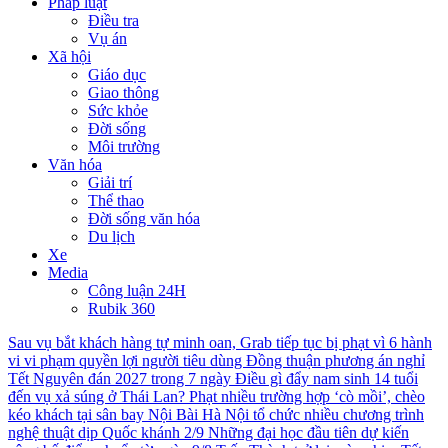
Pháp luật
Điều tra
Vụ án
Xã hội
Giáo dục
Giao thông
Sức khỏe
Đời sống
Môi trường
Văn hóa
Giải trí
Thể thao
Đời sống văn hóa
Du lịch
Xe
Media
Công luận 24H
Rubik 360
Sau vụ bắt khách hàng tự minh oan, Grab tiếp tục bị phạt vì 6 hành
vi vi phạm quyền lợi người tiêu dùng
Đồng thuận phương án nghỉ
Tết Nguyên đán 2027 trong 7 ngày
Điều gì đẩy nam sinh 14 tuổi
đến vụ xả súng ở Thái Lan?
Phạt nhiều trường hợp ‘cò mồi’, chèo
kéo khách tại sân bay Nội Bài
Hà Nội tổ chức nhiều chương trình
nghệ thuật dịp Quốc khánh 2/9
Những đại học đầu tiên dự kiến