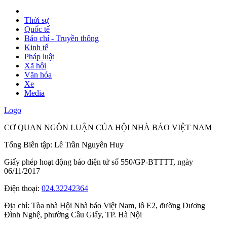
Thời sự
Quốc tế
Báo chí - Truyền thông
Kinh tế
Pháp luật
Xã hội
Văn hóa
Xe
Media
Logo
CƠ QUAN NGÔN LUẬN CỦA HỘI NHÀ BÁO VIỆT NAM
Tổng Biên tập: Lê Trần Nguyên Huy
Giấy phép hoạt động báo điện tử số 550/GP-BTTTT, ngày
06/11/2017
Điện thoại:
024.32242364
Địa chỉ:
Tòa nhà Hội Nhà báo Việt Nam, lô E2, đường Dương
Đình Nghệ, phường Cầu Giấy, TP. Hà Nội