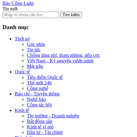
Báo Công Luận
Tin mới
Tìm kiếm
Danh mục
Thời sự
Góc nhìn
Tin tức
Chống lãng phí, tham nhũng, tiêu cực
Việt Nam - Kỷ nguyên vươn mình
Mặt trận
Quốc tế
Tiêu điểm Quốc tế
Thế giới 24h
Công nghệ
Báo chí - Truyền thông
Nghề báo
Công tác hội
Kinh tế
Thị trường - Doanh nghiệp
Bất động sản
Kinh tế vĩ mô
Đầu tư - Tài chính