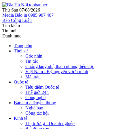
Thứ Sáu 07/08/2026
Media
Báo in
0985.907.407
Báo Công Luận
Tìm kiếm
Tin mới
Danh mục
Trang chủ
Thời sự
Góc nhìn
Tin tức
Chống lãng phí, tham nhũng, tiêu cực
Việt Nam - Kỷ nguyên vươn mình
Mặt trận
Quốc tế
Tiêu điểm Quốc tế
Thế giới 24h
Công nghệ
Báo chí - Truyền thông
Nghề báo
Công tác hội
Kinh tế
Thị trường - Doanh nghiệp
Bất động sản