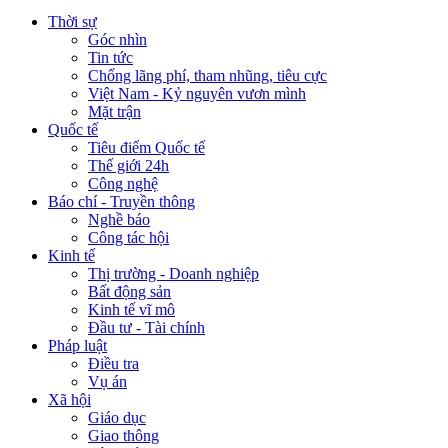
Thời sự
Góc nhìn
Tin tức
Chống lãng phí, tham nhũng, tiêu cực
Việt Nam - Kỷ nguyên vươn mình
Mặt trận
Quốc tế
Tiêu điểm Quốc tế
Thế giới 24h
Công nghệ
Báo chí - Truyền thông
Nghề báo
Công tác hội
Kinh tế
Thị trường - Doanh nghiệp
Bất động sản
Kinh tế vĩ mô
Đầu tư - Tài chính
Pháp luật
Điều tra
Vụ án
Xã hội
Giáo dục
Giao thông