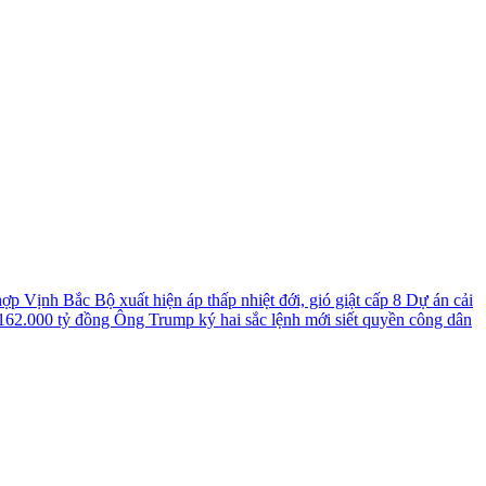
 hợp
Vịnh Bắc Bộ xuất hiện áp thấp nhiệt đới, gió giật cấp 8
Dự án cải
 162.000 tỷ đồng
Ông Trump ký hai sắc lệnh mới siết quyền công dân