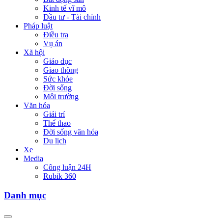
Kinh tế vĩ mô
Đầu tư - Tài chính
Pháp luật
Điều tra
Vụ án
Xã hội
Giáo dục
Giao thông
Sức khỏe
Đời sống
Môi trường
Văn hóa
Giải trí
Thể thao
Đời sống văn hóa
Du lịch
Xe
Media
Công luận 24H
Rubik 360
Danh mục