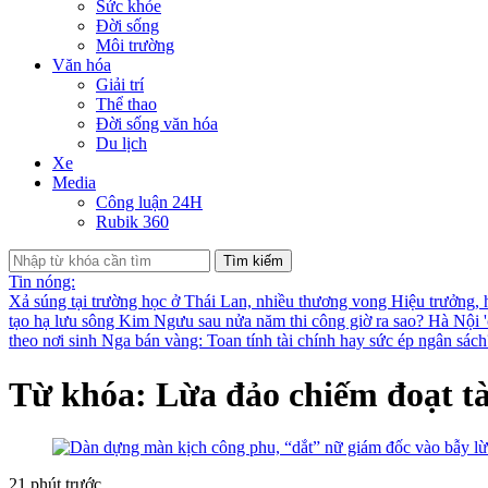
Sức khỏe
Đời sống
Môi trường
Văn hóa
Giải trí
Thể thao
Đời sống văn hóa
Du lịch
Xe
Media
Công luận 24H
Rubik 360
Tìm kiếm
Tin nóng:
Xả súng tại trường học ở Thái Lan, nhiều thương vong
Hiệu trưởng, 
tạo hạ lưu sông Kim Ngưu sau nửa năm thi công giờ ra sao?
Hà Nội '
theo nơi sinh
Nga bán vàng: Toan tính tài chính hay sức ép ngân sác
Từ khóa: Lừa đảo chiếm đoạt tà
21 phút trước