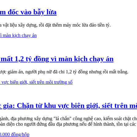
m đốc vào bẫy lừa
ật liệu xây dựng, rồi đặt thêm máy móc lừa đảo tiền tỷ.
mất 1,2 tỷ đồng vì màn kịch chạy án
ợc giảm án, người phụ nữ đã chi 1,2 tỷ đồng nhưng rồi mất trắng.
gia: Chặn từ khu vực biên giới, siết trên m
nh, địa phương xây dựng "lá chắn" công nghệ cao, kiểm soát chặt chẽ 
oàn diện cho người đứng đầu địa phương nếu để hình thành, tồn tại các 