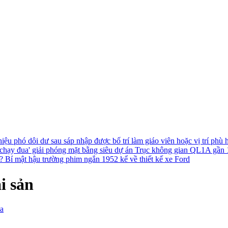
hiệu phó dôi dư sau sáp nhập được bố trí làm giáo viên hoặc vị trí phù
chạy đua' giải phóng mặt bằng siêu dự án Trục không gian QL1A gần
h?
Bí mật hậu trường phim ngắn 1952 kể về thiết kế xe Ford
i sản