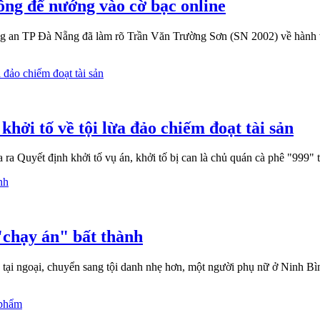
đồng để nướng vào cờ bạc online
ng an TP Đà Nẵng đã làm rõ Trần Văn Trường Sơn (SN 2002) về hành vi
hởi tố về tội lừa đảo chiếm đoạt tài sản
 Quyết định khởi tố vụ án, khởi tố bị can là chủ quán cà phê "999" t
"chạy án" bất thành
tại ngoại, chuyển sang tội danh nhẹ hơn, một người phụ nữ ở Ninh Bìn