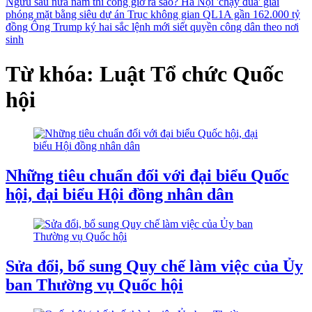
Ngưu sau nửa năm thi công giờ ra sao?
Hà Nội 'chạy đua' giải
phóng mặt bằng siêu dự án Trục không gian QL1A gần 162.000 tỷ
đồng
Ông Trump ký hai sắc lệnh mới siết quyền công dân theo nơi
sinh
Từ khóa: Luật Tổ chức Quốc
hội
Những tiêu chuẩn đối với đại biểu Quốc
hội, đại biểu Hội đồng nhân dân
Sửa đổi, bổ sung Quy chế làm việc của Ủy
ban Thường vụ Quốc hội