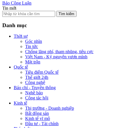
Báo Công Luận
Tin mới
Tìm kiếm
Danh mục
Thời sự
Góc nhìn
Tin tức
Chống lãng phí, tham nhũng, tiêu cực
Việt Nam - Kỷ nguyên vươn mình
Mặt trận
Quốc tế
Tiêu điểm Quốc tế
Thế giới 24h
Công nghệ
Báo chí - Truyền thông
Nghề báo
Công tác hội
Kinh tế
Thị trường - Doanh nghiệp
Bất động sản
Kinh tế vĩ mô
Đầu tư - Tài chính