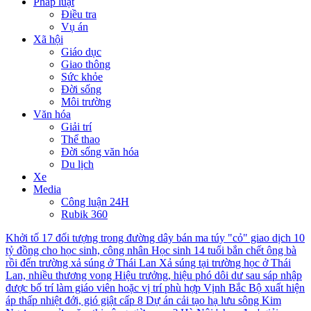
Pháp luật
Điều tra
Vụ án
Xã hội
Giáo dục
Giao thông
Sức khỏe
Đời sống
Môi trường
Văn hóa
Giải trí
Thể thao
Đời sống văn hóa
Du lịch
Xe
Media
Công luận 24H
Rubik 360
Khởi tố 17 đối tượng trong đường dây bán ma túy "cỏ" giao dịch 10
tỷ đồng cho học sinh, công nhân
Học sinh 14 tuổi bắn chết ông bà
rồi đến trường xả súng ở Thái Lan
Xả súng tại trường học ở Thái
Lan, nhiều thương vong
Hiệu trưởng, hiệu phó dôi dư sau sáp nhập
được bố trí làm giáo viên hoặc vị trí phù hợp
Vịnh Bắc Bộ xuất hiện
áp thấp nhiệt đới, gió giật cấp 8
Dự án cải tạo hạ lưu sông Kim