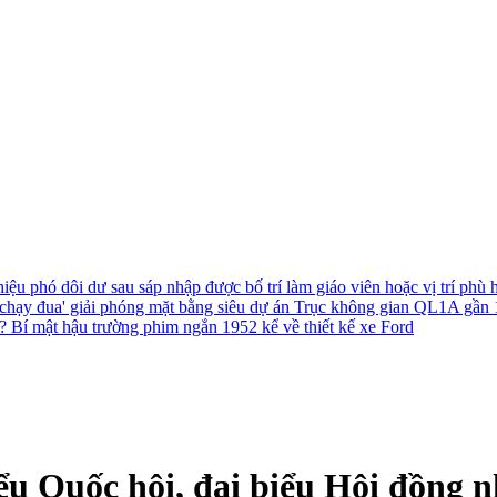
hiệu phó dôi dư sau sáp nhập được bố trí làm giáo viên hoặc vị trí phù
chạy đua' giải phóng mặt bằng siêu dự án Trục không gian QL1A gần
h?
Bí mật hậu trường phim ngắn 1952 kể về thiết kế xe Ford
iểu Quốc hội, đại biểu Hội đồng 