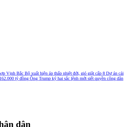
 hợp
Vịnh Bắc Bộ xuất hiện áp thấp nhiệt đới, gió giật cấp 8
Dự án cải
 162.000 tỷ đồng
Ông Trump ký hai sắc lệnh mới siết quyền công dân
nhân dân