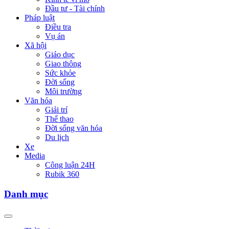
Đầu tư - Tài chính
Pháp luật
Điều tra
Vụ án
Xã hội
Giáo dục
Giao thông
Sức khỏe
Đời sống
Môi trường
Văn hóa
Giải trí
Thể thao
Đời sống văn hóa
Du lịch
Xe
Media
Công luận 24H
Rubik 360
Danh mục