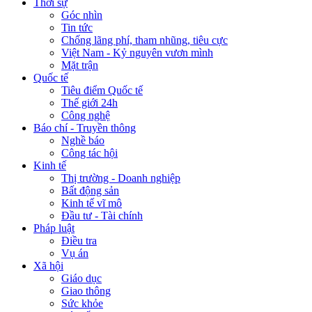
Thời sự
Góc nhìn
Tin tức
Chống lãng phí, tham nhũng, tiêu cực
Việt Nam - Kỷ nguyên vươn mình
Mặt trận
Quốc tế
Tiêu điểm Quốc tế
Thế giới 24h
Công nghệ
Báo chí - Truyền thông
Nghề báo
Công tác hội
Kinh tế
Thị trường - Doanh nghiệp
Bất động sản
Kinh tế vĩ mô
Đầu tư - Tài chính
Pháp luật
Điều tra
Vụ án
Xã hội
Giáo dục
Giao thông
Sức khỏe