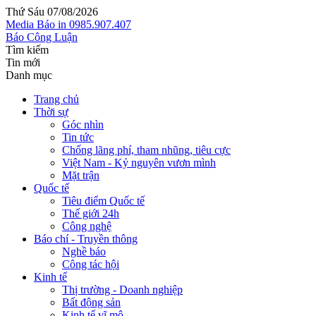
Thứ Sáu 07/08/2026
Media
Báo in
0985.907.407
Báo Công Luận
Tìm kiếm
Tin mới
Danh mục
Trang chủ
Thời sự
Góc nhìn
Tin tức
Chống lãng phí, tham nhũng, tiêu cực
Việt Nam - Kỷ nguyên vươn mình
Mặt trận
Quốc tế
Tiêu điểm Quốc tế
Thế giới 24h
Công nghệ
Báo chí - Truyền thông
Nghề báo
Công tác hội
Kinh tế
Thị trường - Doanh nghiệp
Bất động sản
Kinh tế vĩ mô