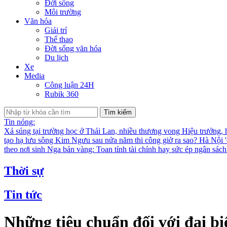
Đời sống
Môi trường
Văn hóa
Giải trí
Thể thao
Đời sống văn hóa
Du lịch
Xe
Media
Công luận 24H
Rubik 360
Tìm kiếm
Tin nóng:
Xả súng tại trường học ở Thái Lan, nhiều thương vong
Hiệu trưởng, 
tạo hạ lưu sông Kim Ngưu sau nửa năm thi công giờ ra sao?
Hà Nội '
theo nơi sinh
Nga bán vàng: Toan tính tài chính hay sức ép ngân sác
Thời sự
Tin tức
Những tiêu chuẩn đối với đại b