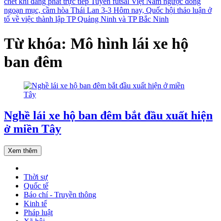
chết khi đang phát trực tiếp
Tuyển futsal Việt Nam ngược dòng
ngoạn mục, cầm hòa Thái Lan 3-3
Hôm nay, Quốc hội thảo luận ở
tổ về việc thành lập TP Quảng Ninh và TP Bắc Ninh
Từ khóa: Mô hình lái xe hộ
ban đêm
Nghề lái xe hộ ban đêm bắt đầu xuất hiện
ở miền Tây
Xem thêm
Thời sự
Quốc tế
Báo chí - Truyền thông
Kinh tế
Pháp luật