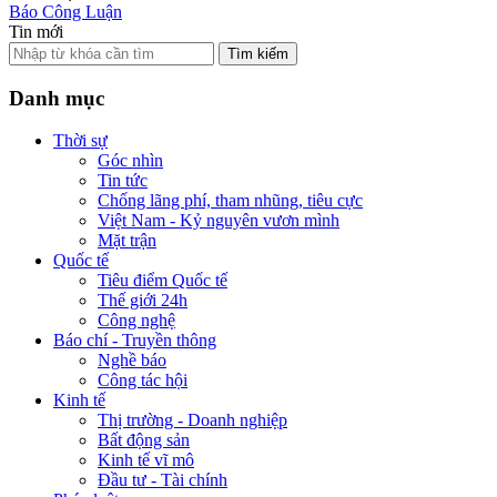
Báo Công Luận
Tin mới
Tìm kiếm
Danh mục
Thời sự
Góc nhìn
Tin tức
Chống lãng phí, tham nhũng, tiêu cực
Việt Nam - Kỷ nguyên vươn mình
Mặt trận
Quốc tế
Tiêu điểm Quốc tế
Thế giới 24h
Công nghệ
Báo chí - Truyền thông
Nghề báo
Công tác hội
Kinh tế
Thị trường - Doanh nghiệp
Bất động sản
Kinh tế vĩ mô
Đầu tư - Tài chính