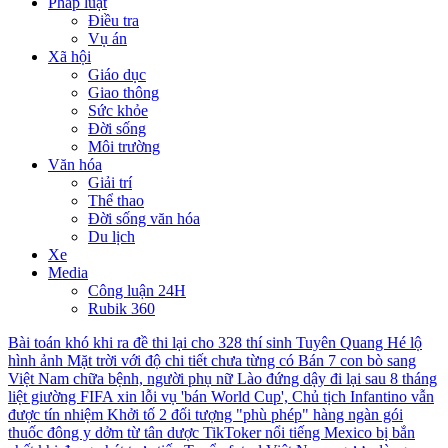
Pháp luật
Điều tra
Vụ án
Xã hội
Giáo dục
Giao thông
Sức khỏe
Đời sống
Môi trường
Văn hóa
Giải trí
Thể thao
Đời sống văn hóa
Du lịch
Xe
Media
Công luận 24H
Rubik 360
Bài toán khó khi ra đề thi lại cho 328 thí sinh Tuyên Quang
Hé lộ
hình ảnh Mặt trời với độ chi tiết chưa từng có
Bán 7 con bò sang
Việt Nam chữa bệnh, người phụ nữ Lào đứng dậy đi lại sau 8 tháng
liệt giường
FIFA xin lỗi vụ 'bán World Cup', Chủ tịch Infantino vẫn
được tín nhiệm
Khởi tố 2 đối tượng "phù phép" hàng ngàn gói
thuốc đông y dởm từ tân dược
TikToker nổi tiếng Mexico bị bắn