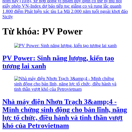
hôm nay (10/8), xe hợp đồng vi phạm quy định có thể bị thu hồi
giấy phép
VN-Index dự báo tiếp tục giằng co và rung lắc quanh
1.800 điểm
Phát hiện xác tàu La Mã 2.000 năm tuổi ngoài khơi đảo
Sicily
Từ khóa: PV Power
PV Power: Sinh năng lượng, kiến tạo
tương lai xanh
Nhà máy điện Nhơn Trạch 3&amp;4 -
Minh chứng sinh động cho bản lĩnh, năng
lực tổ chức, điều hành và tinh thần vượt
khó của Petrovietnam