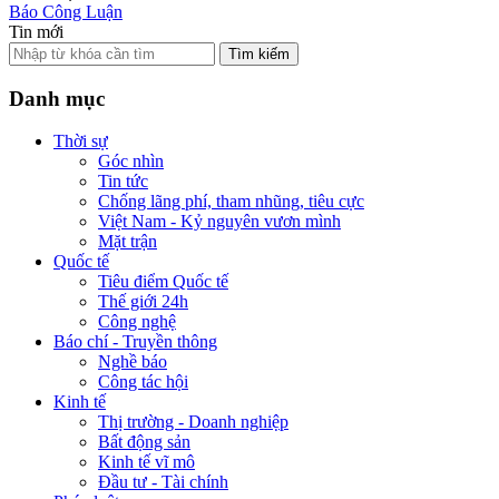
Báo Công Luận
Tin mới
Tìm kiếm
Danh mục
Thời sự
Góc nhìn
Tin tức
Chống lãng phí, tham nhũng, tiêu cực
Việt Nam - Kỷ nguyên vươn mình
Mặt trận
Quốc tế
Tiêu điểm Quốc tế
Thế giới 24h
Công nghệ
Báo chí - Truyền thông
Nghề báo
Công tác hội
Kinh tế
Thị trường - Doanh nghiệp
Bất động sản
Kinh tế vĩ mô
Đầu tư - Tài chính