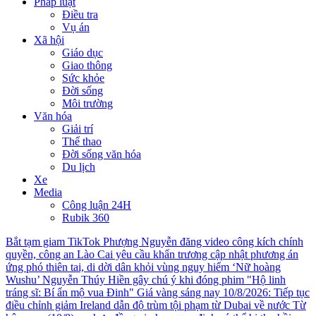
Pháp luật
Điều tra
Vụ án
Xã hội
Giáo dục
Giao thông
Sức khỏe
Đời sống
Môi trường
Văn hóa
Giải trí
Thể thao
Đời sống văn hóa
Du lịch
Xe
Media
Công luận 24H
Rubik 360
Bắt tạm giam TikTok Phượng Nguyễn đăng video công kích chính
quyền, công an
Lào Cai yêu cầu khẩn trương cập nhật phương án
ứng phó thiên tai, di dời dân khỏi vùng nguy hiểm
‘Nữ hoàng
Wushu’ Nguyễn Thúy Hiền gây chú ý khi đóng phim "Hộ linh
tráng sĩ: Bí ẩn mộ vua Đinh"
Giá vàng sáng nay 10/8/2026: Tiếp tục
điều chỉnh giảm
Ireland dẫn độ trùm tội phạm từ Dubai về nước
Từ