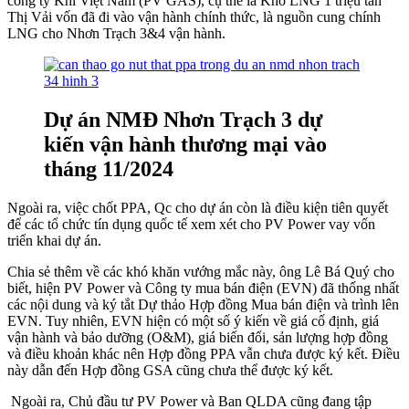
công ty Khí Việt Nam (PV GAS), cụ thể là Kho LNG 1 triệu tấn
Thị Vải vốn đã đi vào vận hành chính thức, là nguồn cung chính
LNG cho Nhơn Trạch 3&4 vận hành.
Dự án NMĐ Nhơn Trạch 3 dự
kiến vận hành thương mại vào
tháng 11/2024
Ngoài ra, việc chốt PPA, Qc cho dự án còn là điều kiện tiên quyết
để các tổ chức tín dụng quốc tế xem xét cho PV Power vay vốn
triển khai dự án.
Chia sẻ thêm về các khó khăn vướng mắc này, ông Lê Bá Quý cho
biết, hiện PV Power và Công ty mua bán điện (EVN) đã thống nhất
các nội dung và ký tắt Dự thảo Hợp đồng Mua bán điện và trình lên
EVN. Tuy nhiên, EVN hiện có một số ý kiến về giá cố định, giá
vận hành và bảo dưỡng (O&M), giá biến đổi, sản lượng hợp đồng
và điều khoản khác nên Hợp đồng PPA vẫn chưa được ký kết. Điều
này dẫn đến Hợp đồng GSA cũng chưa thể được ký kết.
Ngoài ra, Chủ đầu tư PV Power và Ban QLDA cũng đang tập