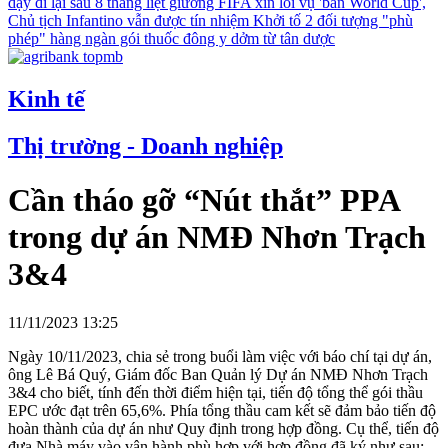
dậy đi lại sau 8 tháng liệt giường
FIFA xin lỗi vụ 'bán World Cup',
Chủ tịch Infantino vẫn được tín nhiệm
Khởi tố 2 đối tượng "phù
phép" hàng ngàn gói thuốc đông y dởm từ tân dược
Kinh tế
Thị trường - Doanh nghiệp
Cần tháo gỡ “Nút thắt” PPA
trong dự án NMĐ Nhơn Trạch
3&4
11/11/2023 13:25
Ngày 10/11/2023, chia sẻ trong buổi làm việc với báo chí tại dự án,
ông Lê Bá Quý, Giám đốc Ban Quản lý Dự án NMĐ Nhơn Trạch
3&4 cho biết, tính đến thời điểm hiện tại, tiến độ tổng thể gói thầu
EPC ước đạt trên 65,6%. Phía tổng thầu cam kết sẽ đảm bảo tiến độ
hoàn thành của dự án như Quy định trong hợp đồng. Cụ thể, tiến độ
đưa Nhà máy vào vận hành phù hợp với hợp đồng đã ký như sau: