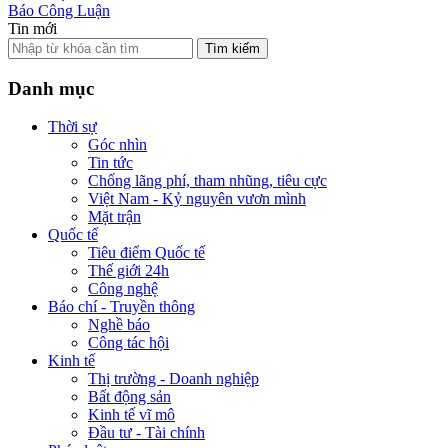
Báo Công Luận
Tin mới
Tìm kiếm
Danh mục
Thời sự
Góc nhìn
Tin tức
Chống lãng phí, tham nhũng, tiêu cực
Việt Nam - Kỷ nguyên vươn mình
Mặt trận
Quốc tế
Tiêu điểm Quốc tế
Thế giới 24h
Công nghệ
Báo chí - Truyền thông
Nghề báo
Công tác hội
Kinh tế
Thị trường - Doanh nghiệp
Bất động sản
Kinh tế vĩ mô
Đầu tư - Tài chính