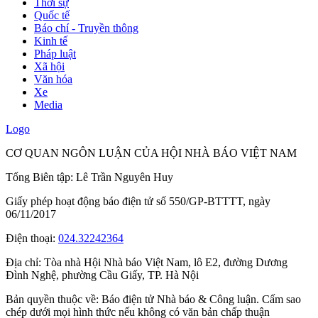
Thời sự
Quốc tế
Báo chí - Truyền thông
Kinh tế
Pháp luật
Xã hội
Văn hóa
Xe
Media
Logo
CƠ QUAN NGÔN LUẬN CỦA HỘI NHÀ BÁO VIỆT NAM
Tổng Biên tập: Lê Trần Nguyên Huy
Giấy phép hoạt động báo điện tử số 550/GP-BTTTT, ngày
06/11/2017
Điện thoại:
024.32242364
Địa chỉ:
Tòa nhà Hội Nhà báo Việt Nam, lô E2, đường Dương
Đình Nghệ, phường Cầu Giấy, TP. Hà Nội
Bản quyền thuộc về: Báo điện tử Nhà báo & Công luận. Cấm sao
chép dưới mọi hình thức nếu không có văn bản chấp thuận