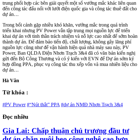
trung phối hợp các bên giải quyết một số vướng mắc khác liên quan
đến công tác đấu nối với lưới điện quốc gia và công tác thuê đất cho
dự án…
Trong bối cảnh gặp nhiều khó khăn, vướng mắc trong quá trình
triển khai nhưng PV Power vẫn tập trung mọi nguồn lực để triển
khai dự án với tinh thần trách nhiệm và nỗ lực cao nhất để sớm hoàn
thành dự án. Để đảm bảo tiến độ, chất lượng, không gây lãng phí
nguồn lực cũng như để vận hành hiện quả nhà máy sau này, PV
Power, Ban QLDA Điện Nhơn Trạch 3&4 đã có văn bản kiến nghị
gửi đến Bộ Công Thương và có ý kiến với EVN để Dự án sớm ký
hợp đồng PPA, phục vụ công tác thu xếp vốn và mua nhiên liệu cho
dự án…
Hà Vân
Từ khóa :
#PV Power
#“Nút thắt” PPA
#dự án NMĐ Nhơn Trạch 3&4
Đọc nhiều
Gia Lai: Chấp thuận chủ trương đầu tư
dự án chăn nuôi heo công nghệ cao hơn