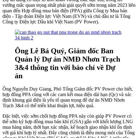
vướng mắc quan trọng nhất phải giải quyết sớm trong năm 2023 liên
quan đến Hợp đồng mua bán điện (PPA) giữa Công ty Mua bán
điện - Tập đoàn Điện lực Việt Nam (EVN) và chủ dầu tư là Tổng
Công ty Điện lực Dầu khí Việt Nam (PV Power).
Ông Lê Bá Quý, Giám đốc Ban
Quản lý Dự án NMĐ Nhơn Trạch
3&4 thông tin với báo chí về Dự
án
Ông Nguyễn Duy Giang, Phó Tổng Giám đốc PV Power cho biết,
hợp đồng PPA cùng với các cam kết mua điện dài hạn (Qc) và xác
định khung giá điện là yếu tố quan trọng để dự án NMĐ Nhơn
Trạch 3&4 có thể triển khai thuận lợi, hiệu quả.
Đặc biệt, việc sớm chốt hợp đồng PPA này còn giúp PV Power có
thể sớm ký hợp đồng mua bán khí (GSA) gắn với khối lượng LNG
mua hàng năm, thời hạn xác nhận, kế hoạch giao nhận khí ổn định
với giá khí hợp lý nhất. Đây cũng chính là điều mong mỏi của Tổng