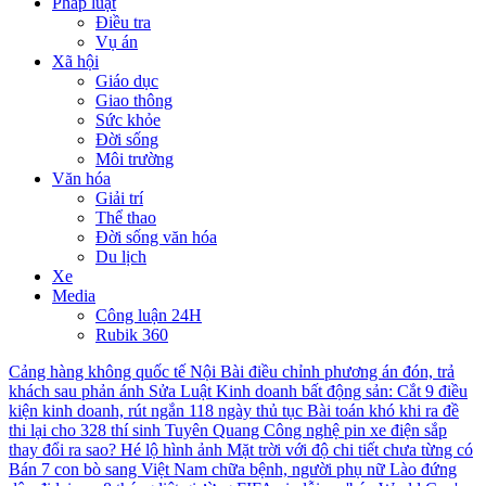
Pháp luật
Điều tra
Vụ án
Xã hội
Giáo dục
Giao thông
Sức khỏe
Đời sống
Môi trường
Văn hóa
Giải trí
Thể thao
Đời sống văn hóa
Du lịch
Xe
Media
Công luận 24H
Rubik 360
Cảng hàng không quốc tế Nội Bài điều chỉnh phương án đón, trả
khách sau phản ánh
Sửa Luật Kinh doanh bất động sản: Cắt 9 điều
kiện kinh doanh, rút ngắn 118 ngày thủ tục
Bài toán khó khi ra đề
thi lại cho 328 thí sinh Tuyên Quang
Công nghệ pin xe điện sắp
thay đổi ra sao?
Hé lộ hình ảnh Mặt trời với độ chi tiết chưa từng có
Bán 7 con bò sang Việt Nam chữa bệnh, người phụ nữ Lào đứng