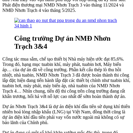
Phát điện thương mại NMĐ Nhơn Trạch 3 vào tháng 11/2024 và
NMĐ Nhơn Trạch 4 vào tháng 5/2025.
Công trường Dự án NMĐ Nhơn
Trạch 3&4
Công tác mua sắm, chế tạo thiết bị Nhà máy hiện ước đạt 85,6%.
Trong đó, hạng mục tuabin khí, máy phát, tuabin hơi, Máy biến
áp… của dự án đã về công trường. Phần kết cấu thép lò thu hồi
nhiệt, nhà tuabin, NMĐ Nhơn Trạch 3 đã được hoàn thành thi công
lắp đặt; hiện đang tiến hành lắp đặt các thiết bị chính như tuabin khí,
tuabin hơi, máy phát, máy biến áp, nhà tuabin của NMĐ Nhơn
Trạch 4… Nhìn chung, tiến độ thi công trên công trường đang rất
khẩn trương, hối hả với nỗ lực cao nhất để sớm hoàn thành dự án.
Dự án Nhơn Trạch 3&4 là dự án điện khí đầu tiên sử dụng khí thiên
nhiên hoá lỏng nhập khẩu (LNG) tại Việt Nam, đồng thời cũng là
dự án điện khí đầu tiên phải vay vốn nước ngoài mà không có sự
bảo lãnh của Chính phủ.
Dự án đang có một số khó khăn vướng mắc đặc thù, trong đó