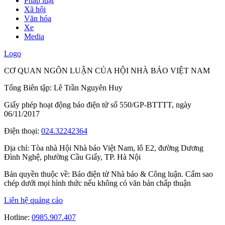
Pháp luật
Xã hội
Văn hóa
Xe
Media
Logo
CƠ QUAN NGÔN LUẬN CỦA HỘI NHÀ BÁO VIỆT NAM
Tổng Biên tập: Lê Trần Nguyên Huy
Giấy phép hoạt động báo điện tử số 550/GP-BTTTT, ngày
06/11/2017
Điện thoại:
024.32242364
Địa chỉ:
Tòa nhà Hội Nhà báo Việt Nam, lô E2, đường Dương
Đình Nghệ, phường Cầu Giấy, TP. Hà Nội
Bản quyền thuộc về: Báo điện tử Nhà báo & Công luận. Cấm sao
chép dưới mọi hình thức nếu không có văn bản chấp thuận
Liên hệ quảng cáo
Hotline:
0985.907.407