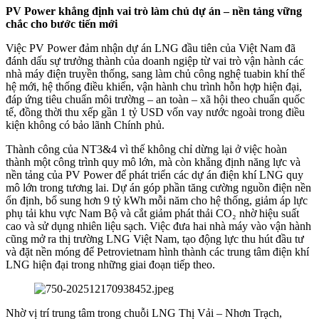
PV Power khẳng định vai trò làm chủ dự án – nền tảng vững
chắc cho bước tiến mới
Việc PV Power đảm nhận dự án LNG đầu tiên của Việt Nam đã
đánh dấu sự trưởng thành của doanh ngiệp từ vai trò vận hành các
nhà máy điện truyền thống, sang làm chủ công nghệ tuabin khí thế
hệ mới, hệ thống điều khiển, vận hành chu trình hỗn hợp hiện đại,
đáp ứng tiêu chuẩn môi trường – an toàn – xã hội theo chuẩn quốc
tế, đồng thời thu xếp gần 1 tỷ USD vốn vay nước ngoài trong điều
kiện không có bảo lãnh Chính phủ.
Thành công của NT3&4 vì thế không chỉ dừng lại ở việc hoàn
thành một công trình quy mô lớn, mà còn khẳng định năng lực và
nền tảng của PV Power để phát triển các dự án điện khí LNG quy
mô lớn trong tương lai. Dự án góp phần tăng cường nguồn điện nền
ổn định, bổ sung hơn 9 tỷ kWh mỗi năm cho hệ thống, giảm áp lực
phụ tải khu vực Nam Bộ và cắt giảm phát thải CO₂ nhờ hiệu suất
cao và sử dụng nhiên liệu sạch. Việc đưa hai nhà máy vào vận hành
cũng mở ra thị trường LNG Việt Nam, tạo động lực thu hút đầu tư
và đặt nền móng để Petrovietnam hình thành các trung tâm điện khí
LNG hiện đại trong những giai đoạn tiếp theo.
Nhờ vị trí trung tâm trong chuỗi LNG Thị Vải – Nhơn Trạch,