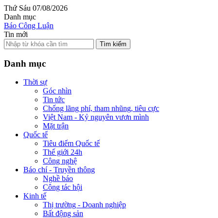
Thứ Sáu 07/08/2026
Danh mục
Báo Công Luận
Tin mới
Tìm kiếm
Danh mục
Thời sự
Góc nhìn
Tin tức
Chống lãng phí, tham nhũng, tiêu cực
Việt Nam - Kỷ nguyên vươn mình
Mặt trận
Quốc tế
Tiêu điểm Quốc tế
Thế giới 24h
Công nghệ
Báo chí - Truyền thông
Nghề báo
Công tác hội
Kinh tế
Thị trường - Doanh nghiệp
Bất động sản