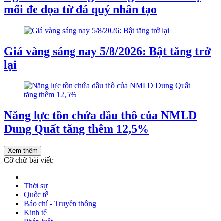
mối đe dọa từ đá quý nhân tạo
Giá vàng sáng nay 5/8/2026: Bật tăng trở
lại
Năng lực tồn chứa dầu thô của NMLD
Dung Quất tăng thêm 12,5%
Xem thêm
Cỡ chữ bài viết:
Thời sự
Quốc tế
Báo chí - Truyền thông
Kinh tế