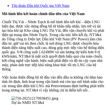
Tập đoàn Dầu khí Quốc gia Việt Nam
Mô hình liên kết hoàn chỉnh đầu tiên của Việt Nam
Chuỗi Thị Vải – Nhơn Trạch là mô hình liên kết khí – điện LNG
hiện đại, được xây dựng đồng bộ từ khâu tiếp nhận, lưu trữ và tái
tạo hóa khí tại Kho cảng LNG Thị Vải, đến vận chuyển khí và phát
điện tại trung tâm Nhơn Trạch. Trong cấu trúc liên kết ấy, NT3&4
do Tổng công ty Điện lực Dầu khí Việt Nam (PV Power) làm chủ
đầu tư, giữ vai trò then chốt, là nơi dòng LNG được chuyển hóa
thành điện năng hiệu suất cao, đóng góp trực tiếp vào hệ thống điện
quốc gia. Với công suất 1.624MW và sản lượng dự kiến hơn 9 tỷ
kWh/năm, NT3&4 là mắt xích quyết định hiệu quả của toàn chuỗi,
bởi công nghệ vận hành, hiệu suất phát điện và độ tin cậy cụm nhà
máy, phản ánh trực tiếp khả năng khai thác tối ưu LNG của hệ
thống.
Việc hoàn thiện đồng bộ từ đầu vào đến đầu ra không chỉ đảm bảo
tính ổn định, linh hoạt trong vận hành mà còn tạo mô hình mẫu cho
các trung tâm điện khí LNG mà Petrovietnam định hướng phát triển
trong tương lai. NT3&4 vì vậy không chỉ là điểm kết nối .
Dự án NMD NT3&4