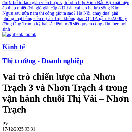
được bố trí làm giáo viên hoặc vị trí phù hợp
Vịnh Bắc Bộ xuất hiện
áp thấp nhiệt đới, gió giật cấp 8
Dự án cải tạo hạ lưu sông Kim
Ngưu sau nửa năm thi công giờ ra sao?
Hà Nội 'chạy đua' giải
phóng mặt bằng siêu dự án Trục không gian QL1A gần 162.000 tỷ
đồng
Ông Trump ký hai sắc lệnh mới siết quyền công dân theo nơi
sinh
Kinh tế
Thị trường - Doanh nghiệp
Vai trò chiến lược của Nhơn
Trạch 3 và Nhơn Trạch 4 trong
vận hành chuỗi Thị Vải – Nhơn
Trạch
PV
17/12/2025 03:31