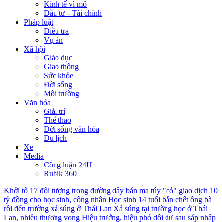
Kinh tế vĩ mô
Đầu tư - Tài chính
Pháp luật
Điều tra
Vụ án
Xã hội
Giáo dục
Giao thông
Sức khỏe
Đời sống
Môi trường
Văn hóa
Giải trí
Thể thao
Đời sống văn hóa
Du lịch
Xe
Media
Công luận 24H
Rubik 360
Khởi tố 17 đối tượng trong đường dây bán ma túy "cỏ" giao dịch 10
tỷ đồng cho học sinh, công nhân
Học sinh 14 tuổi bắn chết ông bà
rồi đến trường xả súng ở Thái Lan
Xả súng tại trường học ở Thái
Lan, nhiều thương vong
Hiệu trưởng, hiệu phó dôi dư sau sáp nhập