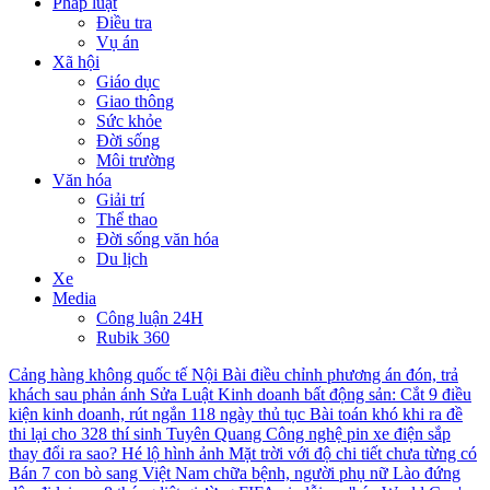
Pháp luật
Điều tra
Vụ án
Xã hội
Giáo dục
Giao thông
Sức khỏe
Đời sống
Môi trường
Văn hóa
Giải trí
Thể thao
Đời sống văn hóa
Du lịch
Xe
Media
Công luận 24H
Rubik 360
Cảng hàng không quốc tế Nội Bài điều chỉnh phương án đón, trả
khách sau phản ánh
Sửa Luật Kinh doanh bất động sản: Cắt 9 điều
kiện kinh doanh, rút ngắn 118 ngày thủ tục
Bài toán khó khi ra đề
thi lại cho 328 thí sinh Tuyên Quang
Công nghệ pin xe điện sắp
thay đổi ra sao?
Hé lộ hình ảnh Mặt trời với độ chi tiết chưa từng có
Bán 7 con bò sang Việt Nam chữa bệnh, người phụ nữ Lào đứng