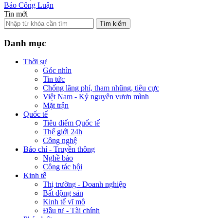
Báo Công Luận
Tin mới
Tìm kiếm
Danh mục
Thời sự
Góc nhìn
Tin tức
Chống lãng phí, tham nhũng, tiêu cực
Việt Nam - Kỷ nguyên vươn mình
Mặt trận
Quốc tế
Tiêu điểm Quốc tế
Thế giới 24h
Công nghệ
Báo chí - Truyền thông
Nghề báo
Công tác hội
Kinh tế
Thị trường - Doanh nghiệp
Bất động sản
Kinh tế vĩ mô
Đầu tư - Tài chính