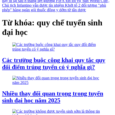
dậy đi lại sau 8 tháng liệt giường
FIFA xin lỗi vụ 'bán World Cup',
Chủ tịch Infantino vẫn được tín nhiệm
Khởi tố 2 đối tượng "phù
phép" hàng ngàn gói thuốc đông y dởm từ tân dược
Từ khóa: quy chế tuyển sinh
đại học
Các trường buộc công khai quy tắc quy
đổi điểm trúng tuyển có ý nghĩa gì?
Nhiều thay đổi quan trọng trong tuyển
sinh đại học năm 2025