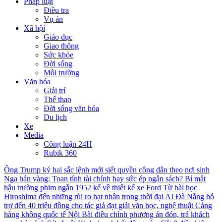
Pháp luật
Điều tra
Vụ án
Xã hội
Giáo dục
Giao thông
Sức khỏe
Đời sống
Môi trường
Văn hóa
Giải trí
Thể thao
Đời sống văn hóa
Du lịch
Xe
Media
Công luận 24H
Rubik 360
Ông Trump ký hai sắc lệnh mới siết quyền công dân theo nơi sinh
Nga bán vàng: Toan tính tài chính hay sức ép ngân sách?
Bí mật
hậu trường phim ngắn 1952 kể về thiết kế xe Ford
Từ bài học
Hiroshima đến những rủi ro hạt nhân trong thời đại AI
Đà Nẵng hỗ
trợ đến 40 triệu đồng cho tác giả đạt giải văn học, nghệ thuật
Cảng
hàng không quốc tế Nội Bài điều chỉnh phương án đón, trả khách