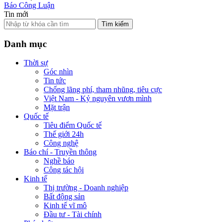
Báo Công Luận
Tin mới
Tìm kiếm
Danh mục
Thời sự
Góc nhìn
Tin tức
Chống lãng phí, tham nhũng, tiêu cực
Việt Nam - Kỷ nguyên vươn mình
Mặt trận
Quốc tế
Tiêu điểm Quốc tế
Thế giới 24h
Công nghệ
Báo chí - Truyền thông
Nghề báo
Công tác hội
Kinh tế
Thị trường - Doanh nghiệp
Bất động sản
Kinh tế vĩ mô
Đầu tư - Tài chính