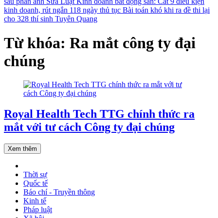
sau phản ánh
Sửa Luật Kinh doanh bất động sản: Cắt 9 điều kiện
kinh doanh, rút ngắn 118 ngày thủ tục
Bài toán khó khi ra đề thi lại
cho 328 thí sinh Tuyên Quang
Từ khóa: Ra mắt công ty đại
chúng
Royal Health Tech TTG chính thức ra
mắt với tư cách Công ty đại chúng
Xem thêm
Thời sự
Quốc tế
Báo chí - Truyền thông
Kinh tế
Pháp luật