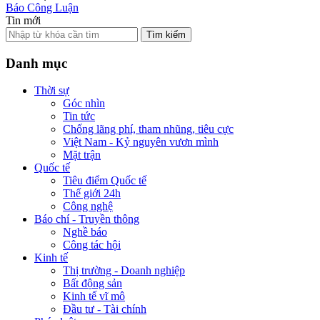
Báo Công Luận
Tin mới
Tìm kiếm
Danh mục
Thời sự
Góc nhìn
Tin tức
Chống lãng phí, tham nhũng, tiêu cực
Việt Nam - Kỷ nguyên vươn mình
Mặt trận
Quốc tế
Tiêu điểm Quốc tế
Thế giới 24h
Công nghệ
Báo chí - Truyền thông
Nghề báo
Công tác hội
Kinh tế
Thị trường - Doanh nghiệp
Bất động sản
Kinh tế vĩ mô
Đầu tư - Tài chính