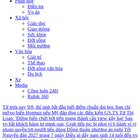
Pháp luật
Điều tra
Vụ án
Xã hội
Giáo dục
Giao thông
Sức khỏe
Đời sống
Môi trường
Văn hóa
Giải trí
Thể thao
Đời sống văn hóa
Du lịch
Xe
Media
Công luận 24H
Rubik 360
Từ trưa nay 9/8, thí sinh bắt đầu biết điểm chuẩn đại học
Iran chỉ
mở eo biển Hormuz nếu Mỹ đáp ứng các điều kiện
GS.TS Từ Thị
Loan: 'Đừng biến chửi bới trên mạng thành câu view gây hại'
Sau
vụ bắt khách hàng tự minh oan, Grab tiếp tục bị phạt vì 6 hành vi vi
phạm quyền lợi người tiêu dùng
Đồng thuận phương án nghỉ Tết
Nguyên đán 2027 trong 7 ngày
Điều gì đẩy nam sinh 14 tuổi đến vụ