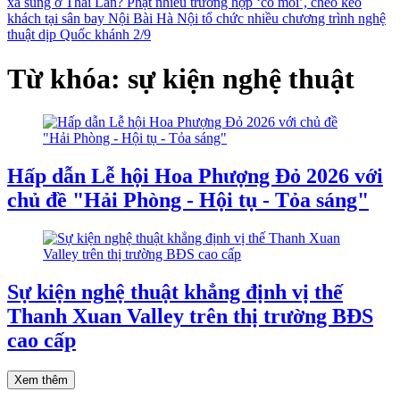
xả súng ở Thái Lan?
Phạt nhiều trường hợp ‘cò mồi’, chèo kéo
khách tại sân bay Nội Bài
Hà Nội tổ chức nhiều chương trình nghệ
thuật dịp Quốc khánh 2/9
Từ khóa: sự kiện nghệ thuật
Hấp dẫn Lễ hội Hoa Phượng Đỏ 2026 với
chủ đề "Hải Phòng - Hội tụ - Tỏa sáng"
Sự kiện nghệ thuật khẳng định vị thế
Thanh Xuan Valley trên thị trường BĐS
cao cấp
Xem thêm