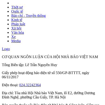
Thời sự
Quốc tế
Báo chí - Truyền thông
Kinh tế
Pháp luật
Xã hội
Văn hóa
Xe
Media
Logo
CƠ QUAN NGÔN LUẬN CỦA HỘI NHÀ BÁO VIỆT NAM
Tổng Biên tập: Lê Trần Nguyên Huy
Giấy phép hoạt động báo điện tử số 550/GP-BTTTT, ngày
06/11/2017
Điện thoại:
024.32242364
Địa chỉ:
Tòa nhà Hội Nhà báo Việt Nam, lô E2, đường Dương
Đình Nghệ, phường Cầu Giấy, TP. Hà Nội