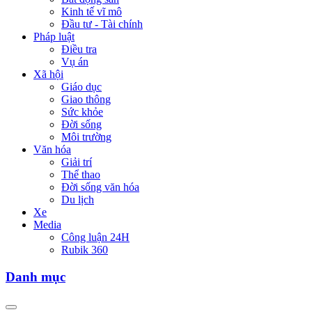
Kinh tế vĩ mô
Đầu tư - Tài chính
Pháp luật
Điều tra
Vụ án
Xã hội
Giáo dục
Giao thông
Sức khỏe
Đời sống
Môi trường
Văn hóa
Giải trí
Thể thao
Đời sống văn hóa
Du lịch
Xe
Media
Công luận 24H
Rubik 360
Danh mục