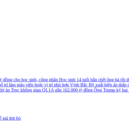
tỷ đồng cho học sinh, công nhân
Học sinh 14 tuổi bắn chết ông bà rồi đê
 trí làm giáo viên hoặc vị trí phù hợp
Vịnh Bắc Bộ xuất hiện áp thấp nh
u dự án Trục không gian QL1A gần 162.000 tỷ đồng
Ông Trump ký hai s