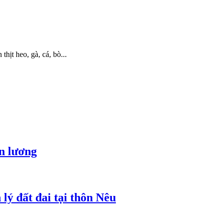
hịt heo, gà, cá, bò...
ền lương
lý đất đai tại thôn Nêu