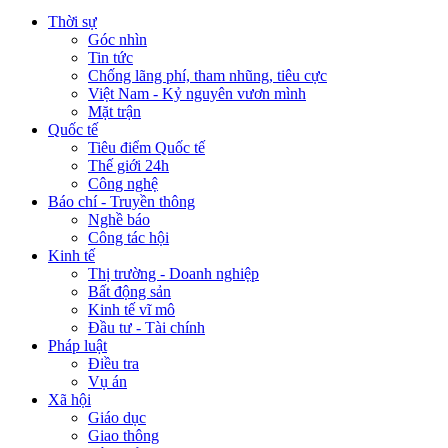
Thời sự
Góc nhìn
Tin tức
Chống lãng phí, tham nhũng, tiêu cực
Việt Nam - Kỷ nguyên vươn mình
Mặt trận
Quốc tế
Tiêu điểm Quốc tế
Thế giới 24h
Công nghệ
Báo chí - Truyền thông
Nghề báo
Công tác hội
Kinh tế
Thị trường - Doanh nghiệp
Bất động sản
Kinh tế vĩ mô
Đầu tư - Tài chính
Pháp luật
Điều tra
Vụ án
Xã hội
Giáo dục
Giao thông