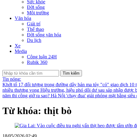
Sức khỏe
Đời sống
Môi trường
Văn hóa
Giải trí
Thể thao
Đời sống văn hóa
Du lịch
Xe
Media
Công luận 24H
Rubik 360
Tìm kiếm
Tin nóng:
Khởi tố 17 đối tượng trong đường dây bán ma túy "cỏ" giao dịch 10 
nhiều thương vong
Hiệu trưởng, hiệu phó dôi dư sau sáp nhập được bố
năm thi công giờ ra sao?
Hà Nội 'chạy đua' giải phóng mặt bằng siê
Từ khóa: thịt bò
18/05/2026 02:49