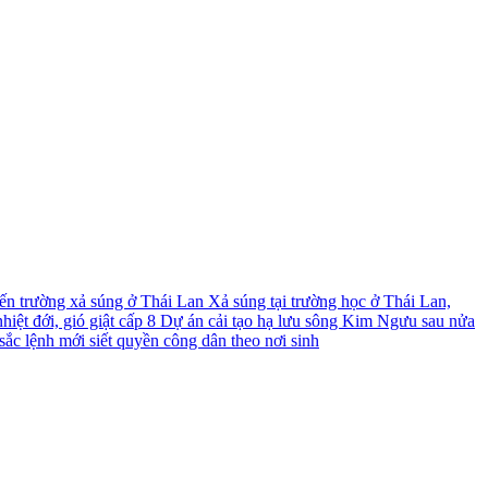
́n trường xả súng ở Thái Lan
Xả súng tại trường học ở Thái Lan,
iệt đới, gió giật cấp 8
Dự án cải tạo hạ lưu sông Kim Ngưu sau nửa
ắc lệnh mới siết quyền công dân theo nơi sinh