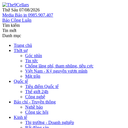
Thứ Sáu 07/08/2026
Media
Báo in
0985.907.407
Báo Công Luận
Tìm kiếm
Tin mới
Danh mục
Trang chủ
Thời sự
Góc nhìn
Tin tức
Chống lãng phí, tham nhũng, tiêu cực
Việt Nam - Kỷ nguyên vươn mình
Mặt trận
Quốc tế
Tiêu điểm Quốc tế
Thế giới 24h
Công nghệ
Báo chí - Truyền thông
Nghề báo
Công tác hội
Kinh tế
Thị trường - Doanh nghiệp
Bất động sản