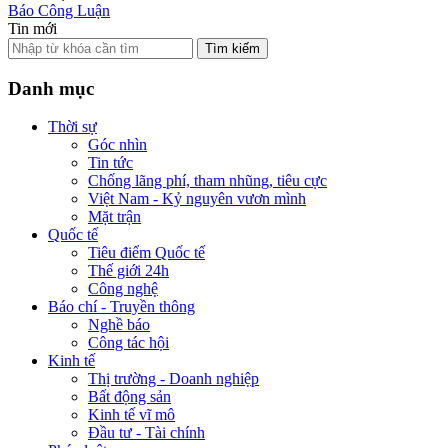
Báo Công Luận
Tin mới
Tìm kiếm
Danh mục
Thời sự
Góc nhìn
Tin tức
Chống lãng phí, tham nhũng, tiêu cực
Việt Nam - Kỷ nguyên vươn mình
Mặt trận
Quốc tế
Tiêu điểm Quốc tế
Thế giới 24h
Công nghệ
Báo chí - Truyền thông
Nghề báo
Công tác hội
Kinh tế
Thị trường - Doanh nghiệp
Bất động sản
Kinh tế vĩ mô
Đầu tư - Tài chính