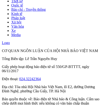
Thời sự
Quốc tế
Báo chí - Truyền thông
Kinh tế
Pháp luật
Xã hội
Văn hóa
Xe
Media
Logo
CƠ QUAN NGÔN LUẬN CỦA HỘI NHÀ BÁO VIỆT NAM
Tổng Biên tập: Lê Trần Nguyên Huy
Giấy phép hoạt động báo điện tử số 550/GP-BTTTT, ngày
06/11/2017
Điện thoại:
024.32242364
Địa chỉ:
Tòa nhà Hội Nhà báo Việt Nam, lô E2, đường Dương
Đình Nghệ, phường Cầu Giấy, TP. Hà Nội
Bản quyền thuộc về: Báo điện tử Nhà báo & Công luận. Cấm sao
chép dưới mọi hình thức nếu không có văn bản chấp thuận