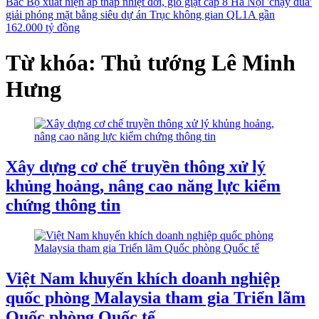
Bắc Bộ xuất hiện áp thấp nhiệt đới, gió giật cấp 8
Hà Nội 'chạy đua'
giải phóng mặt bằng siêu dự án Trục không gian QL1A gần
162.000 tỷ đồng
Từ khóa: Thủ tướng Lê Minh
Hưng
Xây dựng cơ chế truyền thông xử lý
khủng hoảng, nâng cao năng lực kiểm
chứng thông tin
Việt Nam khuyến khích doanh nghiệp
quốc phòng Malaysia tham gia Triển lãm
Quốc phòng Quốc tế