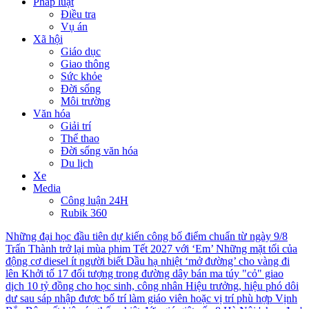
Pháp luật
Điều tra
Vụ án
Xã hội
Giáo dục
Giao thông
Sức khỏe
Đời sống
Môi trường
Văn hóa
Giải trí
Thể thao
Đời sống văn hóa
Du lịch
Xe
Media
Công luận 24H
Rubik 360
Những đại học đầu tiên dự kiến công bố điểm chuẩn từ ngày 9/8
Trấn Thành trở lại mùa phim Tết 2027 với ‘Em’
Những mặt tối của
động cơ diesel ít người biết
Dầu hạ nhiệt ‘mở đường’ cho vàng đi
lên
Khởi tố 17 đối tượng trong đường dây bán ma túy "cỏ" giao
dịch 10 tỷ đồng cho học sinh, công nhân
Hiệu trưởng, hiệu phó dôi
dư sau sáp nhập được bố trí làm giáo viên hoặc vị trí phù hợp
Vịnh