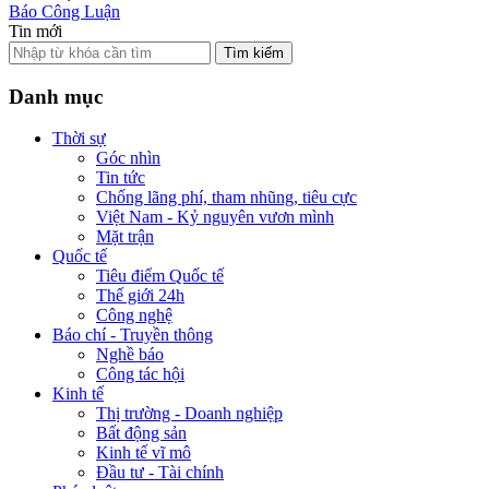
Báo Công Luận
Tin mới
Tìm kiếm
Danh mục
Thời sự
Góc nhìn
Tin tức
Chống lãng phí, tham nhũng, tiêu cực
Việt Nam - Kỷ nguyên vươn mình
Mặt trận
Quốc tế
Tiêu điểm Quốc tế
Thế giới 24h
Công nghệ
Báo chí - Truyền thông
Nghề báo
Công tác hội
Kinh tế
Thị trường - Doanh nghiệp
Bất động sản
Kinh tế vĩ mô
Đầu tư - Tài chính