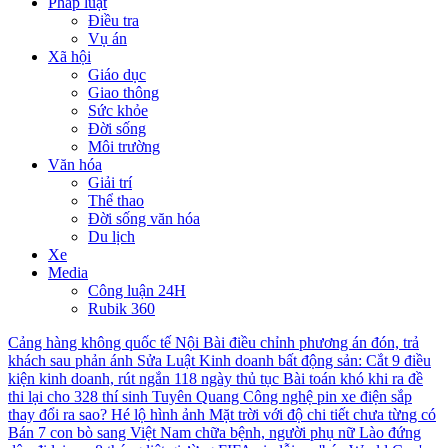
Pháp luật
Điều tra
Vụ án
Xã hội
Giáo dục
Giao thông
Sức khỏe
Đời sống
Môi trường
Văn hóa
Giải trí
Thể thao
Đời sống văn hóa
Du lịch
Xe
Media
Công luận 24H
Rubik 360
Cảng hàng không quốc tế Nội Bài điều chỉnh phương án đón, trả
khách sau phản ánh
Sửa Luật Kinh doanh bất động sản: Cắt 9 điều
kiện kinh doanh, rút ngắn 118 ngày thủ tục
Bài toán khó khi ra đề
thi lại cho 328 thí sinh Tuyên Quang
Công nghệ pin xe điện sắp
thay đổi ra sao?
Hé lộ hình ảnh Mặt trời với độ chi tiết chưa từng có
Bán 7 con bò sang Việt Nam chữa bệnh, người phụ nữ Lào đứng