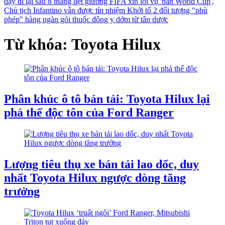
dậy đi lại sau 8 tháng liệt giường
FIFA xin lỗi vụ 'bán World Cup',
Chủ tịch Infantino vẫn được tín nhiệm
Khởi tố 2 đối tượng "phù
phép" hàng ngàn gói thuốc đông y dởm từ tân dược
Từ khóa: Toyota Hilux
Phân khúc ô tô bán tải: Toyota Hilux lại
phá thế độc tôn của Ford Ranger
Lượng tiêu thụ xe bán tải lao dốc, duy
nhất Toyota Hilux ngược dòng tăng
trưởng