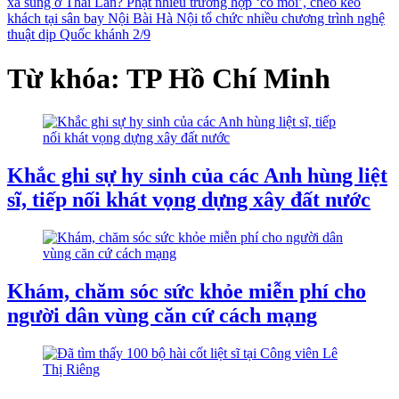
xả súng ở Thái Lan?
Phạt nhiều trường hợp ‘cò mồi’, chèo kéo
khách tại sân bay Nội Bài
Hà Nội tổ chức nhiều chương trình nghệ
thuật dịp Quốc khánh 2/9
Từ khóa: TP Hồ Chí Minh
Khắc ghi sự hy sinh của các Anh hùng liệt
sĩ, tiếp nối khát vọng dựng xây đất nước
Khám, chăm sóc sức khỏe miễn phí cho
người dân vùng căn cứ cách mạng