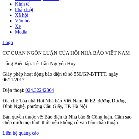
Kinh tế
Pháp luật
Xã hội
Văn hóa
Xe
Media
Logo
CƠ QUAN NGÔN LUẬN CỦA HỘI NHÀ BÁO VIỆT NAM
Tổng Biên tập: Lê Trần Nguyên Huy
Giấy phép hoạt động báo điện tử số 550/GP-BTTTT, ngày
06/11/2017
Điện thoại:
024.32242364
Địa chỉ:
Tòa nhà Hội Nhà báo Việt Nam, lô E2, đường Dương
Đình Nghệ, phường Cầu Giấy, TP. Hà Nội
Bản quyền thuộc về: Báo điện tử Nhà báo & Công luận. Cấm sao
chép dưới mọi hình thức nếu không có văn bản chấp thuận
Liên hệ quảng cáo