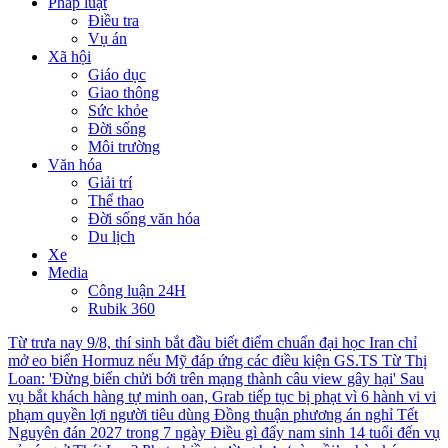
Pháp luật
Điều tra
Vụ án
Xã hội
Giáo dục
Giao thông
Sức khỏe
Đời sống
Môi trường
Văn hóa
Giải trí
Thể thao
Đời sống văn hóa
Du lịch
Xe
Media
Công luận 24H
Rubik 360
Từ trưa nay 9/8, thí sinh bắt đầu biết điểm chuẩn đại học
Iran chỉ
mở eo biển Hormuz nếu Mỹ đáp ứng các điều kiện
GS.TS Từ Thị
Loan: 'Đừng biến chửi bới trên mạng thành câu view gây hại'
Sau
vụ bắt khách hàng tự minh oan, Grab tiếp tục bị phạt vì 6 hành vi vi
phạm quyền lợi người tiêu dùng
Đồng thuận phương án nghỉ Tết
Nguyên đán 2027 trong 7 ngày
Điều gì đẩy nam sinh 14 tuổi đến vụ