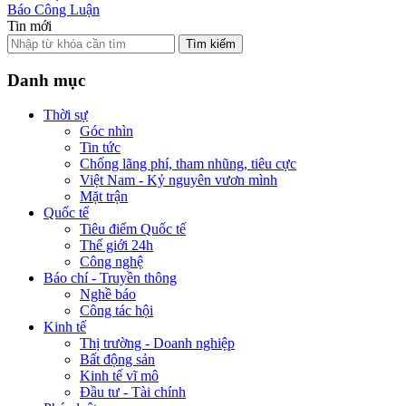
Báo Công Luận
Tin mới
Tìm kiếm
Danh mục
Thời sự
Góc nhìn
Tin tức
Chống lãng phí, tham nhũng, tiêu cực
Việt Nam - Kỷ nguyên vươn mình
Mặt trận
Quốc tế
Tiêu điểm Quốc tế
Thế giới 24h
Công nghệ
Báo chí - Truyền thông
Nghề báo
Công tác hội
Kinh tế
Thị trường - Doanh nghiệp
Bất động sản
Kinh tế vĩ mô
Đầu tư - Tài chính