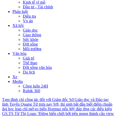
Kinh tế vĩ mô
Đầu tư - Tài chính
Pháp luật
Điều tra
Vụ án
Xã hội
Giáo dục
Giao thông
Sức khỏe
Đời sống
Môi trường
Văn hóa
Giải trí
Thể thao
Đời sống văn hóa
Du lịch
Xe
Media
Công luận 24H
Rubik 360
Tạm đình chỉ công tác đối với Giám đốc Sở Giáo dục và Đào tạo
tỉnh Tuyên Quang
Từ trưa nay 9/8, thí sinh bắt đầu biết điểm chuẩn
đại học
Iran chỉ mở eo biển Hormuz nếu Mỹ đáp ứng các điều kiện
GS.TS Từ Thị Loan: 'Đừng biến chửi bới trên mạng thành câu view