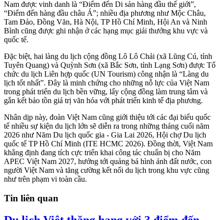
Nam được vinh danh là “Điểm đến Di sản hàng đầu thế giới”,
“Điểm đến hàng đầu châu Á”; nhiều địa phương như Mộc Châu,
Tam Đảo, Đồng Văn, Hà Nội, TP Hồ Chí Minh, Hội An và Ninh
Bình cũng được ghi nhận ở các hạng mục giải thưởng khu vực và
quốc tế.
Đặc biệt, hai làng du lịch cộng đồng Lô Lô Chải (xã Lũng Cú, tỉnh
Tuyên Quang) và Quỳnh Sơn (xã Bắc Sơn, tỉnh Lạng Sơn) được Tổ
chức du lịch Liên hợp quốc (UN Tourism) công nhận là “Làng du
lịch tốt nhất”. Đây là minh chứng cho những nỗ lực của Việt Nam
trong phát triển du lịch bền vững, lấy cộng đồng làm trung tâm và
gắn kết bảo tồn giá trị văn hóa với phát triển kinh tế địa phương.
Nhân dịp này, đoàn Việt Nam cũng giới thiệu tới các đại biểu quốc
tế nhiều sự kiện du lịch lớn sẽ diễn ra trong những tháng cuối năm
2026 như Năm Du lịch quốc gia - Gia Lai 2026, Hội chợ Du lịch
quốc tế TP Hồ Chí Minh (ITE HCMC 2026). Đồng thời, Việt Nam
khẳng định đang tích cực triển khai công tác chuẩn bị cho Năm
APEC Việt Nam 2027, hướng tới quảng bá hình ảnh đất nước, con
người Việt Nam và tăng cường kết nối du lịch trong khu vực cũng
như trên phạm vi toàn cầu.
Tin liên quan
Du lịch Việt thăng hạng với 3 điểm đến