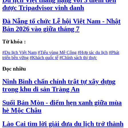
được Tripadvisor vinh danh
Đà Nẵng tổ chức Lễ hội Việt Nam - Nhật
Bản 2026 vào giữa tháng 7
Từ khóa :
#Du lịch Việt Nam
#Tiểu vùng Mê Công
#Hợp tác du lịch
#Phát
triển bền vững
#Khách quốc tế
#Chính sách thị thực
Đọc nhiều
Ninh Bình chấn chỉnh trật tự xây dựng
trong khu di sản Tràng An
Suối Bản Mòn - điểm hẹn xanh giữa mùa
hè Mộc Châu
Lào Cai tìm lời giải đưa du lịch trở thành