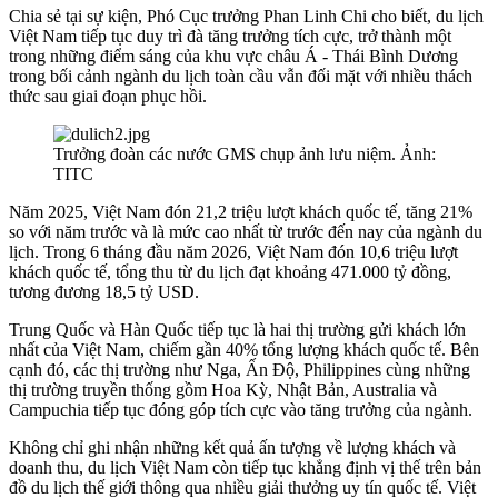
Chia sẻ tại sự kiện, Phó Cục trưởng Phan Linh Chi cho biết, du lịch
Việt Nam tiếp tục duy trì đà tăng trưởng tích cực, trở thành một
trong những điểm sáng của khu vực châu Á - Thái Bình Dương
trong bối cảnh ngành du lịch toàn cầu vẫn đối mặt với nhiều thách
thức sau giai đoạn phục hồi.
Trưởng đoàn các nước GMS chụp ảnh lưu niệm. Ảnh:
TITC
Năm 2025, Việt Nam đón 21,2 triệu lượt khách quốc tế, tăng 21%
so với năm trước và là mức cao nhất từ trước đến nay của ngành du
lịch. Trong 6 tháng đầu năm 2026, Việt Nam đón 10,6 triệu lượt
khách quốc tế, tổng thu từ du lịch đạt khoảng 471.000 tỷ đồng,
tương đương 18,5 tỷ USD.
Trung Quốc và Hàn Quốc tiếp tục là hai thị trường gửi khách lớn
nhất của Việt Nam, chiếm gần 40% tổng lượng khách quốc tế. Bên
cạnh đó, các thị trường như Nga, Ấn Độ, Philippines cùng những
thị trường truyền thống gồm Hoa Kỳ, Nhật Bản, Australia và
Campuchia tiếp tục đóng góp tích cực vào tăng trưởng của ngành.
Không chỉ ghi nhận những kết quả ấn tượng về lượng khách và
doanh thu, du lịch Việt Nam còn tiếp tục khẳng định vị thế trên bản
đồ du lịch thế giới thông qua nhiều giải thưởng uy tín quốc tế. Việt