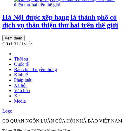
Hà Nội được xếp hạng là thành phố có
dịch vụ thân thiện thứ hai trên thế giới
Xem thêm
Cỡ chữ bài viết:
Thời sự
Quốc tế
Báo chí - Truyền thông
Kinh tế
Pháp luật
Xã hội
Văn hóa
Xe
Media
Logo
CƠ QUAN NGÔN LUẬN CỦA HỘI NHÀ BÁO VIỆT NAM
Tổng Biên tập: Lê Trần Nguyên Huy