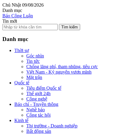
Chủ Nhật 09/08/2026
Danh mục
Báo Công Luận
Tin mới
Tìm kiếm
Danh mục
Thời sự
Góc nhìn
Tin tức
Chống lãng phí, tham nhũng, tiêu cực
Việt Nam - Kỷ nguyên vươn mình
Mặt trận
Quốc tế
Tiêu điểm Quốc tế
Thế giới 24h
Công nghệ
Báo chí - Truyền thông
Nghề báo
Công tác hội
Kinh tế
Thị trường - Doanh nghiệp
Bất động sản