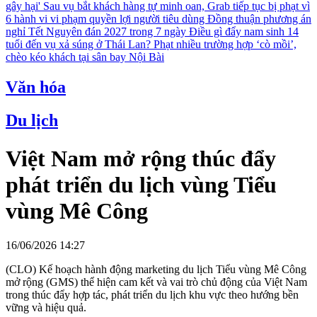
gây hại'
Sau vụ bắt khách hàng tự minh oan, Grab tiếp tục bị phạt vì
6 hành vi vi phạm quyền lợi người tiêu dùng
Đồng thuận phương án
nghỉ Tết Nguyên đán 2027 trong 7 ngày
Điều gì đẩy nam sinh 14
tuổi đến vụ xả súng ở Thái Lan?
Phạt nhiều trường hợp ‘cò mồi’,
chèo kéo khách tại sân bay Nội Bài
Văn hóa
Du lịch
Việt Nam mở rộng thúc đẩy
phát triển du lịch vùng Tiểu
vùng Mê Công
16/06/2026 14:27
(CLO) Kế hoạch hành động marketing du lịch Tiểu vùng Mê Công
mở rộng (GMS) thể hiện cam kết và vai trò chủ động của Việt Nam
trong thúc đẩy hợp tác, phát triển du lịch khu vực theo hướng bền
vững và hiệu quả.