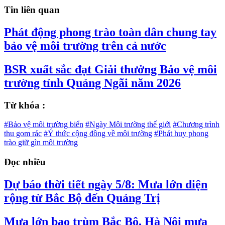
Tin liên quan
Phát động phong trào toàn dân chung tay
bảo vệ môi trường trên cả nước
BSR xuất sắc đạt Giải thưởng Bảo vệ môi
trường tỉnh Quảng Ngãi năm 2026
Từ khóa :
#Bảo vệ môi trường biển
#Ngày Môi trường thế giới
#Chương trình
thu gom rác
#Ý thức cộng đồng về môi trường
#Phát huy phong
trào giữ gìn môi trường
Đọc nhiều
Dự báo thời tiết ngày 5/8: Mưa lớn diện
rộng từ Bắc Bộ đến Quảng Trị
Mưa lớn bao trùm Bắc Bộ, Hà Nội mưa