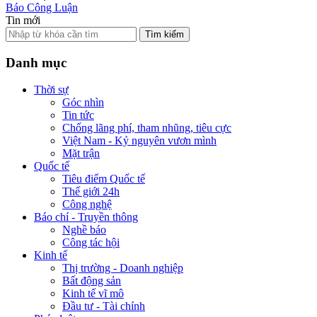
Báo Công Luận
Tin mới
Tìm kiếm
Danh mục
Thời sự
Góc nhìn
Tin tức
Chống lãng phí, tham nhũng, tiêu cực
Việt Nam - Kỷ nguyên vươn mình
Mặt trận
Quốc tế
Tiêu điểm Quốc tế
Thế giới 24h
Công nghệ
Báo chí - Truyền thông
Nghề báo
Công tác hội
Kinh tế
Thị trường - Doanh nghiệp
Bất động sản
Kinh tế vĩ mô
Đầu tư - Tài chính