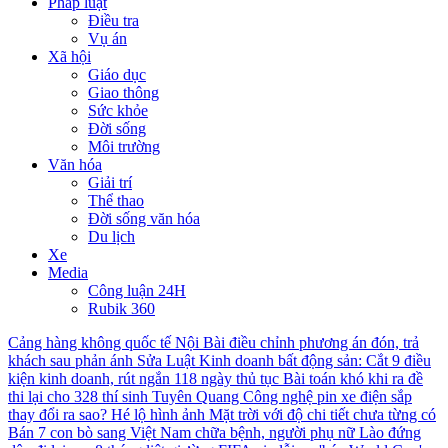
Pháp luật
Điều tra
Vụ án
Xã hội
Giáo dục
Giao thông
Sức khỏe
Đời sống
Môi trường
Văn hóa
Giải trí
Thể thao
Đời sống văn hóa
Du lịch
Xe
Media
Công luận 24H
Rubik 360
Cảng hàng không quốc tế Nội Bài điều chỉnh phương án đón, trả
khách sau phản ánh
Sửa Luật Kinh doanh bất động sản: Cắt 9 điều
kiện kinh doanh, rút ngắn 118 ngày thủ tục
Bài toán khó khi ra đề
thi lại cho 328 thí sinh Tuyên Quang
Công nghệ pin xe điện sắp
thay đổi ra sao?
Hé lộ hình ảnh Mặt trời với độ chi tiết chưa từng có
Bán 7 con bò sang Việt Nam chữa bệnh, người phụ nữ Lào đứng