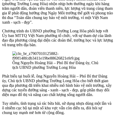
(phường Trường Long Hòa) nhộn nhịp hơn thường ngày khi hàng
trăm người dân, đoàn viên thanh niên, lực lượng vũ trang cùng tham
gia lễ phát động hưởng ứng Ngày Môi trường thế giới và phong trào
thi đua “Toàn dân chung tay bảo vệ môi trường, vì một Việt Nam
xanh - sạch - đẹp”.
Chương trình do UBND phường Trường Long Hòa phối hợp với
Ủy ban MTTQ Việt Nam phường tổ chức, với sự tham dự của lãnh
đạo địa phương cùng đại diện các đoàn thể, trường học và lực lượng
vũ trang trên địa bàn.
Ông Nguyễn Hoàng Hải – Phó Bí thư Đảng ủy, Chủ
tịch UBND phường Trường Long Hòa
Phát biểu tại buổi lễ, ông Nguyễn Hoàng Hải – Phó Bí thư Đảng
ủy, Chủ tịch UBND phường Trường Long Hòa cho biết thời gian
qua địa phương đã triển khai nhiều mô hình bảo vệ môi trường, xây
dựng các tuyến đường sáng - xanh - sạch - đẹp, góp phần thay đổi
diện mạo đô thị và nâng cao chất lượng sống người dân.
Tuy nhiên, tình trạng xả rác bừa bãi, sử dụng nhựa dùng một lần và
ô nhiễm cục bộ tại một số khu vực vẫn còn diễn ra, đòi hỏi sự
chung tay mạnh mẽ hơn từ cộng đồng.