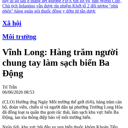
dậy đi lại sau 8 tháng liệt giường
FIFA xin lỗi vụ 'bán World Cup',
Chủ tịch Infantino vẫn được tín nhiệm
Khởi tố 2 đối tượng "phù
phép" hàng ngàn gói thuốc đông y dởm từ tân dược
Xã hội
Môi trường
Vĩnh Long: Hàng trăm người
chung tay làm sạch biển Ba
Động
Trí Trần
06/06/2026 08:53
(CLO) Hưởng ứng Ngày Môi trường thế giới (6/6), hàng trăm cán
bộ, đoàn viên, chiến sĩ và người dân tại phường Trường Long Hòa
đã đồng loạt ra quân thu gom rác thải, làm sạch khu vực biển Ba
Động, lan tỏa thông điệp bảo vệ môi trường biển.
Ngày 6/6, khu vực bãi đậu xe ven biển thuộc khóm Khoán Tiều