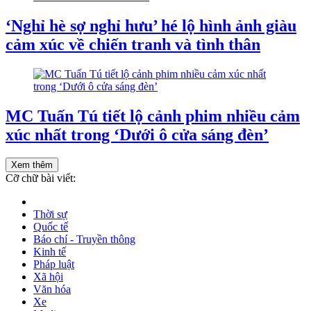
‘Nghỉ hè sợ nghỉ hưu’ hé lộ hình ảnh giàu
cảm xúc về chiến tranh và tình thân
MC Tuấn Tú tiết lộ cảnh phim nhiều cảm
xúc nhất trong ‘Dưới ô cửa sáng đèn’
Xem thêm
Cỡ chữ bài viết:
Thời sự
Quốc tế
Báo chí - Truyền thông
Kinh tế
Pháp luật
Xã hội
Văn hóa
Xe