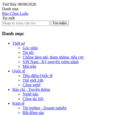
Thứ Bảy 08/08/2026
Danh mục
Báo Công Luận
Tin mới
Tìm kiếm
Danh mục
Thời sự
Góc nhìn
Tin tức
Chống lãng phí, tham nhũng, tiêu cực
Việt Nam - Kỷ nguyên vươn mình
Mặt trận
Quốc tế
Tiêu điểm Quốc tế
Thế giới 24h
Công nghệ
Báo chí - Truyền thông
Nghề báo
Công tác hội
Kinh tế
Thị trường - Doanh nghiệp
Bất động sản