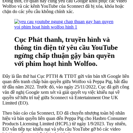
Đồng thời, cơ quan này cũng yêu cầu Google khôi phục các video
Wolfoo và các kênh YouTube của Sconnect đã bị xóa, khóa hoặc
chặn do các yêu cầu không chính xác.
Cục Phát thanh, truyền hình và
thông tin điện tử yêu cầu YouTube
ngừng chấp thuận gậy bản quyền
với phim hoạt hình Wolfoo.
Đây là lần thứ hai Cục PTTH & TTĐT gửi văn bản tới Google liên
quan đến tranh chấp bản quyền giữa Wolfoo và Peppa Pig, bắt đầu
từ đầu năm 2022. Trước đó, vào ngày 25/11/2022, Cục đã gửi công
văn đề nghị Google xem xét và giải quyết vụ việc khiếu nại về
quyền sở hữu trí tuệ giữa Sconnect và Entertainment One UK
Limited (EO).
Theo báo cáo của Sconnect, EO đã chuyển nhượng toàn bộ nhãn
hiệu và bản quyền liên quan đến Peppa Pig cho Hasbro Consumer
Products Licensing Limited (HCPL) từ ngày 1/9/2023. Tuy nhiên,
EO vẫn tiếp tục khiếu nại và yêu cầu YouTube gỡ bỏ các video