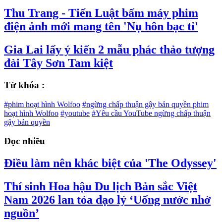
Thu Trang - Tiến Luật bấm máy phim
điện ảnh mới mang tên 'Nụ hôn bạc tỉ'
Gia Lai lấy ý kiến 2 mẫu phác thảo tượng
đài Tây Sơn Tam kiệt
Từ khóa :
#phim hoạt hình Wolfoo
#ngừng chấp thuận gậy bản quyền phim
hoạt hình Wolfoo
#youtube
#Yêu cầu YouTube ngừng chấp thuận
gậy bản quyền
Đọc nhiều
Điều làm nên khác biệt của 'The Odyssey'
Thí sinh Hoa hậu Du lịch Bản sắc Việt
Nam 2026 lan tỏa đạo lý ‘Uống nước nhớ
nguồn’