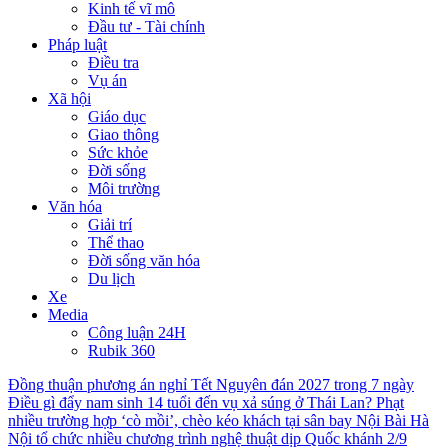
Kinh tế vĩ mô
Đầu tư - Tài chính
Pháp luật
Điều tra
Vụ án
Xã hội
Giáo dục
Giao thông
Sức khỏe
Đời sống
Môi trường
Văn hóa
Giải trí
Thể thao
Đời sống văn hóa
Du lịch
Xe
Media
Công luận 24H
Rubik 360
Đồng thuận phương án nghỉ Tết Nguyên đán 2027 trong 7 ngày
Điều gì đẩy nam sinh 14 tuổi đến vụ xả súng ở Thái Lan?
Phạt
nhiều trường hợp ‘cò mồi’, chèo kéo khách tại sân bay Nội Bài
Hà
Nội tổ chức nhiều chương trình nghệ thuật dịp Quốc khánh 2/9