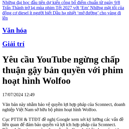
Những đại học đầu tiên dự kiến công bố điểm chuẩn từ ngày 9/8
Trấn Thành trở lại mùa phim Tết 2027 với ‘Em’
Những mặt tối của
động cơ diesel ít người biết
Dầu hạ nhiệt ‘mở đường’ cho vàng đi
lên
Văn hóa
Giải trí
Yêu cầu YouTube ngừng chấp
thuận gậy bản quyền với phim
hoạt hình Wolfoo
17/07/2024 12:49
Văn bản này nhằm bảo vệ quyền lợi hợp pháp của Sconnect, doanh
nghiệp Việt Nam sở hữu bộ phim hoạt hình Wolfoo.
Cục PTTH & TTĐT đề nghị Google xem xét kỹ lưỡng các vấn đề
liên quan để đảm bảo quyền và lợi ích hợp pháp của Sconnect.