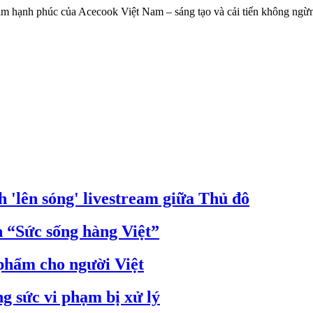
ầm hạnh phúc của Acecook Việt Nam – sáng tạo và cải tiến không ng
 'lên sóng' livestream giữa Thủ đô
 “Sức sống hàng Việt”
 phẩm cho người Việt
g sức vi phạm bị xử lý