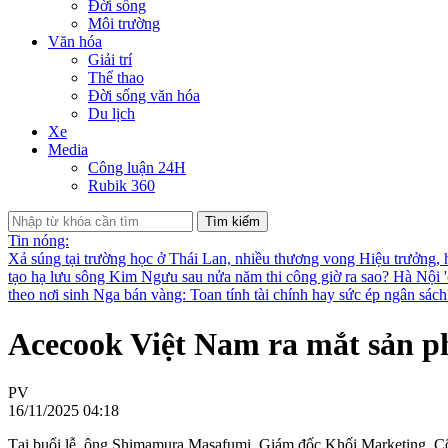
Đời sống
Môi trường
Văn hóa
Giải trí
Thể thao
Đời sống văn hóa
Du lịch
Xe
Media
Công luận 24H
Rubik 360
Tìm kiếm
Tin nóng:
Xả súng tại trường học ở Thái Lan, nhiều thương vong
Hiệu trưởng, 
tạo hạ lưu sông Kim Ngưu sau nửa năm thi công giờ ra sao?
Hà Nội '
theo nơi sinh
Nga bán vàng: Toan tính tài chính hay sức ép ngân sác
Acecook Việt Nam ra mắt sản 
PV
16/11/2025 04:18
Tại buổi lễ, ông Shimamura Masafumi, Giám đốc Khối Marketing, Côn