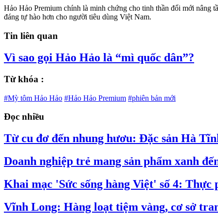
Hảo Hảo Premium chính là minh chứng cho tinh thần đổi mới nâng t
đáng tự hào hơn cho người tiêu dùng Việt Nam.
Tin liên quan
Vì sao gọi Hảo Hảo là “mì quốc dân”?
Từ khóa :
#Mỳ tôm Hảo Hảo
#Hảo Hảo Premium
#phiên bản mới
Đọc nhiều
Từ cu đơ đến nhung hươu: Đặc sản Hà Tĩnh
Doanh nghiệp trẻ mang sản phẩm xanh đến
Khai mạc 'Sức sống hàng Việt' số 4: Thực
Vĩnh Long: Hàng loạt tiệm vàng, cơ sở tran