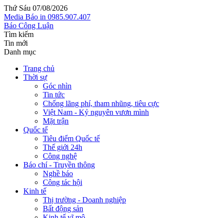
Thứ Sáu 07/08/2026
Media
Báo in
0985.907.407
Báo Công Luận
Tìm kiếm
Tin mới
Danh mục
Trang chủ
Thời sự
Góc nhìn
Tin tức
Chống lãng phí, tham nhũng, tiêu cực
Việt Nam - Kỷ nguyên vươn mình
Mặt trận
Quốc tế
Tiêu điểm Quốc tế
Thế giới 24h
Công nghệ
Báo chí - Truyền thông
Nghề báo
Công tác hội
Kinh tế
Thị trường - Doanh nghiệp
Bất động sản
Kinh tế vĩ mô