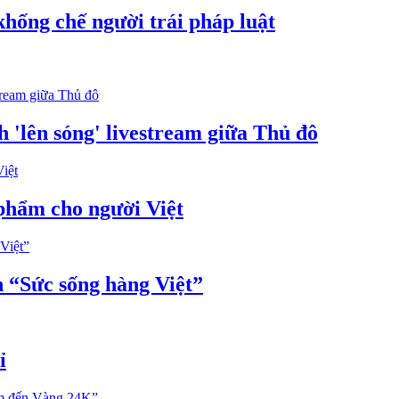
hống chế người trái pháp luật
 'lên sóng' livestream giữa Thủ đô
 phẩm cho người Việt
 “Sức sống hàng Việt”
ỉ