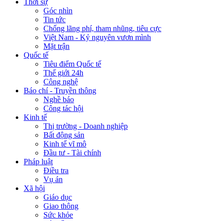
Thời sự
Góc nhìn
Tin tức
Chống lãng phí, tham nhũng, tiêu cực
Việt Nam - Kỷ nguyên vươn mình
Mặt trận
Quốc tế
Tiêu điểm Quốc tế
Thế giới 24h
Công nghệ
Báo chí - Truyền thông
Nghề báo
Công tác hội
Kinh tế
Thị trường - Doanh nghiệp
Bất động sản
Kinh tế vĩ mô
Đầu tư - Tài chính
Pháp luật
Điều tra
Vụ án
Xã hội
Giáo dục
Giao thông
Sức khỏe