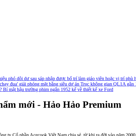
hiệu phó dôi dư sau sáp nhập được bố trí làm giáo viên hoặc vị trí phù
chạy đua' giải phóng mặt bằng siêu dự án Trục không gian QL1A gần
h?
Bí mật hậu trường phim ngắn 1952 kể về thiết kế xe Ford
phẩm mới - Hảo Hảo Premium
g ty Cổ phần Acecook Việt Nam chia sẻ, từ khi ra đời vào năm 2000,