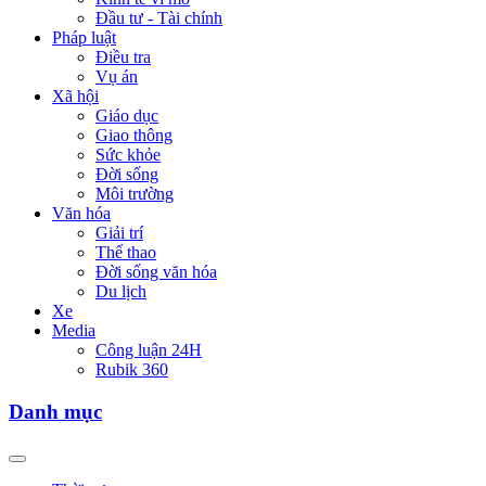
Đầu tư - Tài chính
Pháp luật
Điều tra
Vụ án
Xã hội
Giáo dục
Giao thông
Sức khỏe
Đời sống
Môi trường
Văn hóa
Giải trí
Thể thao
Đời sống văn hóa
Du lịch
Xe
Media
Công luận 24H
Rubik 360
Danh mục