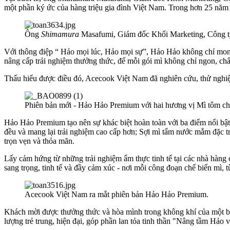
một phần ký ức của hàng triệu gia đình Việt Nam. Trong hơn 25 năm qu
Ông
Shimamura
Masafumi, Giám đốc Khối Marketing, Công ty
Với thông điệp “ Hảo mọi lúc, Hảo mọi sự”, Hảo Hảo không chỉ mon
nâng cấp trải nghiệm thưởng thức, để mỗi gói mì không chỉ ngon, chất
Thấu hiểu được điều đó, Acecook Việt Nam đã nghiên cứu, thử nghiệ
Phiên bản mới - Hảo Hảo Premium với hai hương vị Mì tôm chu
Hảo Hảo Premium tạo nên sự khác biệt hoàn toàn với ba điểm nổi bật 
đều và mang lại trải nghiệm cao cấp hơn; Sợi mì tẩm nước mắm đặc 
trọn vẹn và thỏa mãn.
Lấy cảm hứng từ những trải nghiệm ẩm thực tinh tế tại các nhà hàn
sang trọng, tinh tế và đầy cảm xúc - nơi mỗi công đoạn chế biến mì, t
Acecook Việt Nam ra mắt phiên bản Hảo Hảo Premium.
Khách mời được thưởng thức và hòa mình trong không khí của một bữ
lượng trẻ trung, hiện đại, góp phần lan tỏa tinh thần "Nâng tầm Hảo v