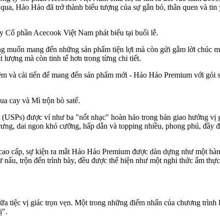
a, Hảo Hảo đã trở thành biểu tượng của sự gắn bó, thân quen và tin yê
 Cổ phần Acecook Việt Nam phát biểu tại buổi lễ.
g muốn mang đến những sản phẩm tiện lợi mà còn gửi gắm lời chúc m
 lượng mà còn tinh tế hơn trong từng chi tiết.
m và cải tiến để mang đến sản phẩm mới - Hảo Hảo Premium với gói s
a cay và Mì trộn bò satế.
(USPs) được ví như ba "nốt nhạc" hoàn hảo trong bản giao hưởng vị gi
trưng, dai ngon khó cưỡng, hấp dẫn và topping nhiều, phong phú, đầy
g cao cấp, sự kiện ra mắt Hảo Hảo Premium được dàn dựng như một hà
ừ nấu, trộn đến trình bày, đều được thể hiện như một nghi thức ẩm thực
a tiệc vị giác trọn vẹn. Một trong những điểm nhấn của chương trìn
ị".