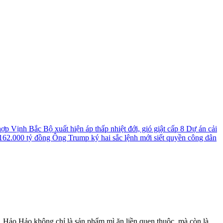
 hợp
Vịnh Bắc Bộ xuất hiện áp thấp nhiệt đới, gió giật cấp 8
Dự án cải
 162.000 tỷ đồng
Ông Trump ký hai sắc lệnh mới siết quyền công dân
 Hảo Hảo không chỉ là sản phẩm mì ăn liền quen thuộc, mà còn là