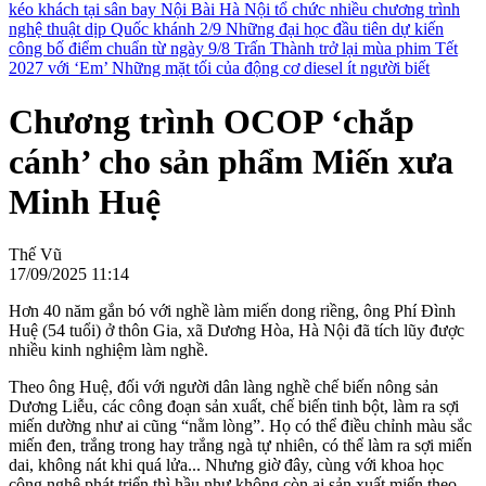
kéo khách tại sân bay Nội Bài
Hà Nội tổ chức nhiều chương trình
nghệ thuật dịp Quốc khánh 2/9
Những đại học đầu tiên dự kiến
công bố điểm chuẩn từ ngày 9/8
Trấn Thành trở lại mùa phim Tết
2027 với ‘Em’
Những mặt tối của động cơ diesel ít người biết
Chương trình OCOP ‘chắp
cánh’ cho sản phẩm Miến xưa
Minh Huệ
Thế Vũ
17/09/2025 11:14
Hơn 40 năm gắn bó với nghề làm miến dong riềng, ông Phí Đình
Huệ (54 tuổi) ở thôn Gia, xã Dương Hòa, Hà Nội đã tích lũy được
nhiều kinh nghiệm làm nghề.
Theo ông Huệ, đối với người dân làng nghề chế biến nông sản
Dương Liễu, các công đoạn sản xuất, chế biến tinh bột, làm ra sợi
miến dường như ai cũng “nằm lòng”. Họ có thể điều chỉnh màu sắc
miến đen, trắng trong hay trắng ngà tự nhiên, có thể làm ra sợi miến
dai, không nát khi quá lửa... Nhưng giờ đây, cùng với khoa học
công nghệ phát triển thì hầu như không còn ai sản xuất miến theo