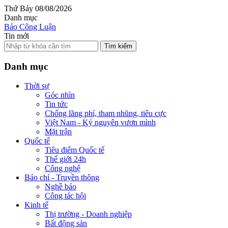
Thứ Bảy 08/08/2026
Danh mục
Báo Công Luận
Tin mới
Tìm kiếm
Danh mục
Thời sự
Góc nhìn
Tin tức
Chống lãng phí, tham nhũng, tiêu cực
Việt Nam - Kỷ nguyên vươn mình
Mặt trận
Quốc tế
Tiêu điểm Quốc tế
Thế giới 24h
Công nghệ
Báo chí - Truyền thông
Nghề báo
Công tác hội
Kinh tế
Thị trường - Doanh nghiệp
Bất động sản