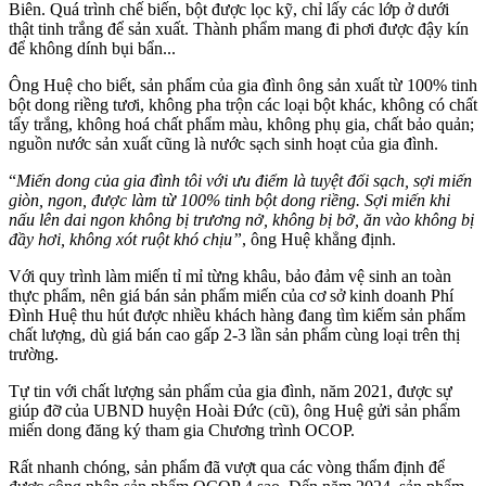
Biên. Quá trình chế biến, bột được lọc kỹ, chỉ lấy các lớp ở dưới
thật tinh trắng để sản xuất. Thành phẩm mang đi phơi được đậy kín
để không dính bụi bẩn...
Ông Huệ cho biết, sản phẩm của gia đình ông sản xuất từ 100% tinh
bột dong riềng tươi, không pha trộn các loại bột khác, không có chất
tẩy trắng, không hoá chất phẩm màu, không phụ gia, chất bảo quản;
nguồn nước sản xuất cũng là nước sạch sinh hoạt của gia đình.
“
Miến dong của gia đình tôi với ưu điểm là tuyệt đối sạch, sợi miến
giòn, ngon, được làm từ 100% tinh bột dong riềng. Sợi miến khi
nấu lên dai ngon không bị trương nở, không bị bở, ăn vào không bị
đầy hơi, không xót ruột khó chịu”
, ông Huệ khẳng định.
Với quy trình làm miến tỉ mỉ từng khâu, bảo đảm vệ sinh an toàn
thực phẩm, nên giá bán sản phẩm miến của cơ sở kinh doanh Phí
Đình Huệ thu hút được nhiều khách hàng đang tìm kiếm sản phẩm
chất lượng, dù giá bán cao gấp 2-3 lần sản phẩm cùng loại trên thị
trường.
Tự tin với chất lượng sản phẩm của gia đình, năm 2021, được sự
giúp đỡ của UBND huyện Hoài Đức (cũ), ông Huệ gửi sản phẩm
miến dong đăng ký tham gia Chương trình OCOP.
Rất nhanh chóng, sản phẩm đã vượt qua các vòng thẩm định để