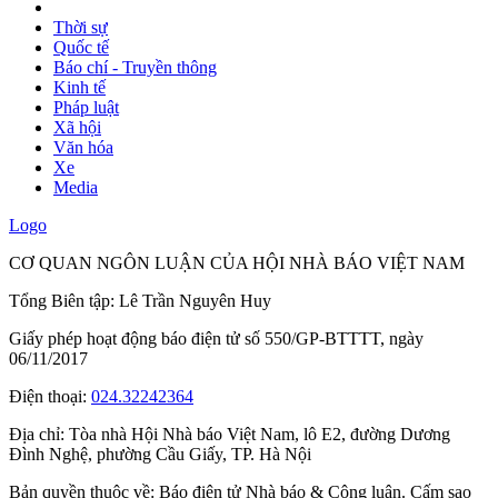
Thời sự
Quốc tế
Báo chí - Truyền thông
Kinh tế
Pháp luật
Xã hội
Văn hóa
Xe
Media
Logo
CƠ QUAN NGÔN LUẬN CỦA HỘI NHÀ BÁO VIỆT NAM
Tổng Biên tập: Lê Trần Nguyên Huy
Giấy phép hoạt động báo điện tử số 550/GP-BTTTT, ngày
06/11/2017
Điện thoại:
024.32242364
Địa chỉ:
Tòa nhà Hội Nhà báo Việt Nam, lô E2, đường Dương
Đình Nghệ, phường Cầu Giấy, TP. Hà Nội
Bản quyền thuộc về: Báo điện tử Nhà báo & Công luận. Cấm sao