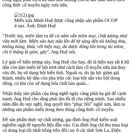
công thức cổ truyền ngày xưa nữa.
Miến xưa Minh Huệ được công nhận sản phẩm OCOP
4 sao. Ảnh: Đình Huệ
“
Trước kia, miến làm ra để cả năm vẫn mềm mại, chất lượng như
vừa mới làm. Miến xào hay nấu lên để từ sáng đến tối không thiu,
không hỏng, khác với hiện nay, dù được đóng kín trong túi nilon,
chỉ 6 tháng là giòn, gãy
”, ông Huệ nói.
Lý giải về hiện tượng này, ông Huệ cho hay, đó là hiện nay rất ít hộ
dân còn làm miến từ bột tươi như cách làm cổ truyền nữa mà thay
vào đó, họ sử dụng bột biến tính. Ngoài ra, do áp lực giảm giá
thành, nhiều hộ dân còn pha trộn các loại bột sắn vào bột dong
riềng, có khi còn sử dụng hóa chất bảo quản...
Nhận thấy sản phẩm của làng nghề ngày càng phải hạ giá để cạnh
tranh, ông Huệ cho rằng phải tìm lối đi cho riêng mình. Sau nhiều
năm đắn đo suy nghĩ, ông quyết tâm “phục hồi” nghề xưa, làm ra
những sản phẩm miến dong theo đúng công thức cổ truyền.
Để sản phẩm thực sự chất lượng, gia đình ông Huệ kiểm soát
nghiêm ngặt từ nguyên liệu đầu vào. Gia đình ông chỉ thu mua loại
củ dong loại tốt nhất trồng trên đồi cao ở các tỉnh Sơn La, Điện