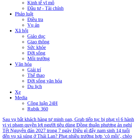
Kinh tế vĩ mô
Đầu tư - Tài chính
Pháp luật
Điều tra
Vụ án
Xã hội
Giáo dục
Giao thông
Sức khỏe
Đời sống
Môi trường
Văn hóa
Giải trí
Thể thao
Đời sống văn hóa
Du lịch
Xe
Media
Công luận 24H
Rubik 360
Sau vụ bắt khách hàng tự minh oan, Grab tiếp tục bị phạt vì 6 hành
vi vi phạm quyền lợi người tiêu dùng
Đồng thuận phương án nghỉ
Tết Nguyên đán 2027 trong 7 ngày
Điều gì đẩy nam sinh 14 tuổi
đến vụ xả súng ở Thái Lan?
Phạt nhiều trường hợp ‘cò mồi’, chèo