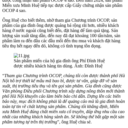
được công nhận sản phẩm OCOP 4 sao. Đến năm 2024, sản phẩm
Miến xưa Minh Huệ tiếp tục được cấp Giấy chứng nhận sản phẩm
OCOP 4 sao.
Ông Huệ cho biết thêm, nhờ tham gia Chương trình OCOP, sản
phẩm của gia đình ông được quảng bá rộng rãi hơn, nhiều khách
hàng ở nước ngoài cũng biết đến, đặt hàng để làm quà tặng. Sản
lượng sản xuất tăng dần, đến nay đã đạt khoảng 100 tấn/năm, sản
phẩm làm ra đến đâu các đầu mối đến thu mua và khách đặt hàng
tiêu thụ hết ngay đến đó, không có tình trạng tồn đọng.
Sản phẩm miến của hộ gia đình ông Phí Đình Huệ
được nhiều khách hàng tin dùng. Ảnh: Đình Huệ
“
Tham gia Chương trình OCOP, chúng tôi còn được thành phố Hà
Nội hỗ trợ thiết kế mẫu mã bao bì, được tư vấn, giúp đỡ về sản
xuất, thị trường tiêu thụ và tên gọi sản phẩm. Gia đình cũng được
Văn phòng Điều phối Chương trình xây dựng nông thôn mới thành
phố Hà Nội khuyến cáo làm biển báo chỉ dẫn. Dựng lên các biển
báo này, mục đích không phải là để quảng cáo mà là gia đình hoàn
toàn tự tin về chất lượng sản phẩm. Chúng tôi khẳng định, Miến
xưa Minh Huệ đúng chất miến xưa cổ truyền, đáp ứng nhu cầu cao
nhất của những khách hàng sành ăn. Sẽ không thể bắt gặp một sản
phẩm tương tự trên thị trường
”, ông Huệ chia sẻ.