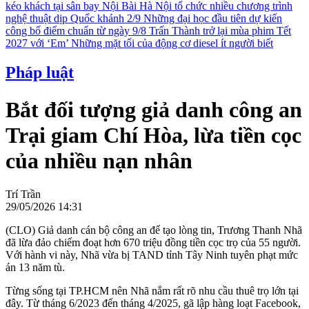
kéo khách tại sân bay Nội Bài
Hà Nội tổ chức nhiều chương trình
nghệ thuật dịp Quốc khánh 2/9
Những đại học đầu tiên dự kiến
công bố điểm chuẩn từ ngày 9/8
Trấn Thành trở lại mùa phim Tết
2027 với ‘Em’
Những mặt tối của động cơ diesel ít người biết
Pháp luật
Bắt đối tượng giả danh công an
Trại giam Chí Hòa, lừa tiền cọc
của nhiều nạn nhân
Trí Trần
29/05/2026 14:31
(CLO) Giả danh cán bộ công an để tạo lòng tin, Trương Thanh Nhã
đã lừa đảo chiếm đoạt hơn 670 triệu đồng tiền cọc trọ của 55 người.
Với hành vi này, Nhã vừa bị TAND tỉnh Tây Ninh tuyên phạt mức
án 13 năm tù.
Từng sống tại TP.HCM nên Nhã nắm rất rõ nhu cầu thuê trọ lớn tại
đây. Từ tháng 6/2023 đến tháng 4/2025, gã lập hàng loạt Facebook,