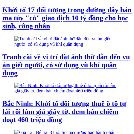
Khởi tố 17 đối tượng trong đường dây bán
ma túy "cỏ" giao dịch 10 tỷ đồng cho học
sinh, công nhân
Tranh cãi về vị trí đặt ảnh thờ dẫn đến vụ
án giết người, có sử dụng vũ khí quân
dụng
Bắc Ninh: Khởi tố đối tượng thuê ô tô tự
lái rồi làm giả giấy tờ, đem bán chiếm
đoạt 460 triệu đồng