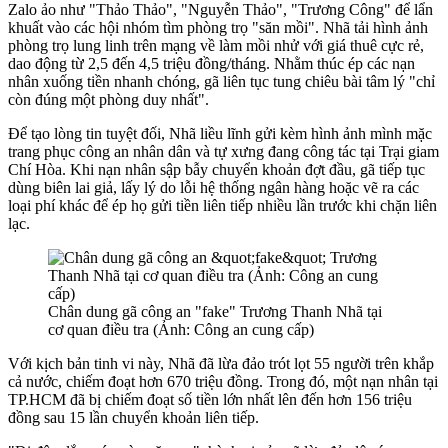
Zalo ảo như "Thảo Thảo", "Nguyễn Thảo", "Trương Công" để lẩn
khuất vào các hội nhóm tìm phòng trọ "săn mồi". Nhã tải hình ảnh
phòng trọ lung linh trên mạng về làm mồi nhử với giá thuê cực rẻ,
dao động từ 2,5 đến 4,5 triệu đồng/tháng. Nhằm thúc ép các nạn
nhân xuống tiền nhanh chóng, gã liên tục tung chiêu bài tâm lý "chỉ
còn đúng một phòng duy nhất".
Để tạo lòng tin tuyệt đối, Nhã liều lĩnh gửi kèm hình ảnh mình mặc
trang phục công an nhân dân và tự xưng đang công tác tại Trại giam
Chí Hòa. Khi nạn nhân sập bẫy chuyển khoản đợt đầu, gã tiếp tục
dùng biên lai giả, lấy lý do lỗi hệ thống ngân hàng hoặc vẽ ra các
loại phí khác để ép họ gửi tiền liên tiếp nhiều lần trước khi chặn liên
lạc.
Chân dung gã công an "fake" Trương Thanh Nhã tại
cơ quan điều tra (Ảnh: Công an cung cấp)
Với kịch bản tinh vi này, Nhã đã lừa đảo trót lọt 55 người trên khắp
cả nước, chiếm đoạt hơn 670 triệu đồng. Trong đó, một nạn nhân tại
TP.HCM đã bị chiếm đoạt số tiền lớn nhất lên đến hơn 156 triệu
đồng sau 15 lần chuyển khoản liên tiếp.