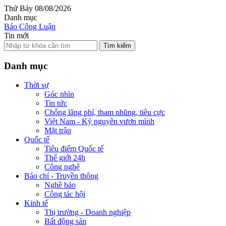
Thứ Bảy 08/08/2026
Danh mục
Báo Công Luận
Tin mới
Tìm kiếm
Danh mục
Thời sự
Góc nhìn
Tin tức
Chống lãng phí, tham nhũng, tiêu cực
Việt Nam - Kỷ nguyên vươn mình
Mặt trận
Quốc tế
Tiêu điểm Quốc tế
Thế giới 24h
Công nghệ
Báo chí - Truyền thông
Nghề báo
Công tác hội
Kinh tế
Thị trường - Doanh nghiệp
Bất động sản