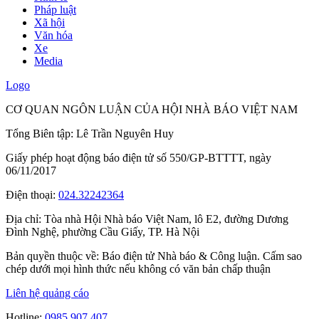
Pháp luật
Xã hội
Văn hóa
Xe
Media
Logo
CƠ QUAN NGÔN LUẬN CỦA HỘI NHÀ BÁO VIỆT NAM
Tổng Biên tập: Lê Trần Nguyên Huy
Giấy phép hoạt động báo điện tử số 550/GP-BTTTT, ngày
06/11/2017
Điện thoại:
024.32242364
Địa chỉ:
Tòa nhà Hội Nhà báo Việt Nam, lô E2, đường Dương
Đình Nghệ, phường Cầu Giấy, TP. Hà Nội
Bản quyền thuộc về: Báo điện tử Nhà báo & Công luận. Cấm sao
chép dưới mọi hình thức nếu không có văn bản chấp thuận
Liên hệ quảng cáo
Hotline:
0985.907.407