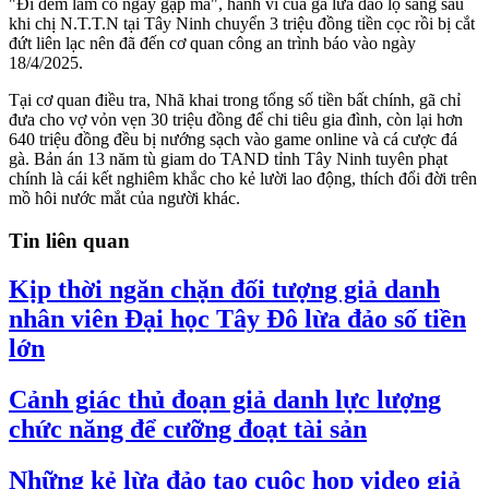
"Đi đêm lắm có ngày gặp ma", hành vi của gã lừa đảo lộ sáng sau
khi chị N.T.T.N tại Tây Ninh chuyển 3 triệu đồng tiền cọc rồi bị cắt
đứt liên lạc nên đã đến cơ quan công an trình báo vào ngày
18/4/2025.
Tại cơ quan điều tra, Nhã khai trong tổng số tiền bất chính, gã chỉ
đưa cho vợ vỏn vẹn 30 triệu đồng để chi tiêu gia đình, còn lại hơn
640 triệu đồng đều bị nướng sạch vào game online và cá cược đá
gà. Bản án 13 năm tù giam do TAND tỉnh Tây Ninh tuyên phạt
chính là cái kết nghiêm khắc cho kẻ lười lao động, thích đổi đời trên
mồ hôi nước mắt của người khác.
Tin liên quan
Kịp thời ngăn chặn đối tượng giả danh
nhân viên Đại học Tây Đô lừa đảo số tiền
lớn
Cảnh giác thủ đoạn giả danh lực lượng
chức năng để cưỡng đoạt tài sản
Những kẻ lừa đảo tạo cuộc họp video giả