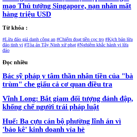
mạo Thủ tướng Singapore, nạn nhân mất
hàng triệu USD
Từ khóa :
#Lừa đảo giả danh công an
#Chiếm đoạt tiền cọc trọ
#Kịch bản lừa
đảo tinh vi
#Tòa án Tây Ninh xử phạt
#Nghiêm khắc hành vi lừa
đảo
Đọc nhiều
Bác sỹ pháp y tâm thần nhận tiền của "bà
trùm" che giấu cả cơ quan điều tra
Vĩnh Long: Bắt giam đối tượng đánh đập,
khống chế người trái pháp luật
Huế: Ba cựu cán bộ phường lĩnh án vì
'bảo kê' kinh doanh vỉa hè