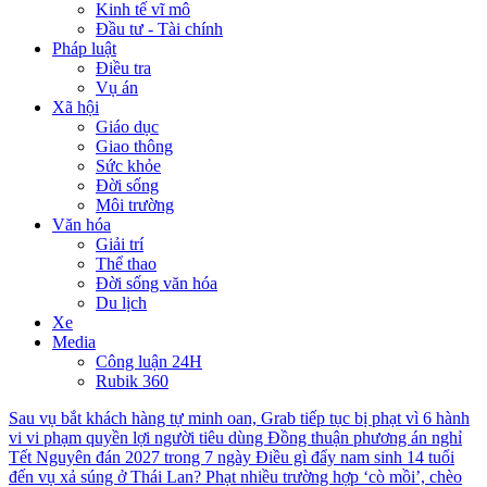
Kinh tế vĩ mô
Đầu tư - Tài chính
Pháp luật
Điều tra
Vụ án
Xã hội
Giáo dục
Giao thông
Sức khỏe
Đời sống
Môi trường
Văn hóa
Giải trí
Thể thao
Đời sống văn hóa
Du lịch
Xe
Media
Công luận 24H
Rubik 360
Sau vụ bắt khách hàng tự minh oan, Grab tiếp tục bị phạt vì 6 hành
vi vi phạm quyền lợi người tiêu dùng
Đồng thuận phương án nghỉ
Tết Nguyên đán 2027 trong 7 ngày
Điều gì đẩy nam sinh 14 tuổi
đến vụ xả súng ở Thái Lan?
Phạt nhiều trường hợp ‘cò mồi’, chèo