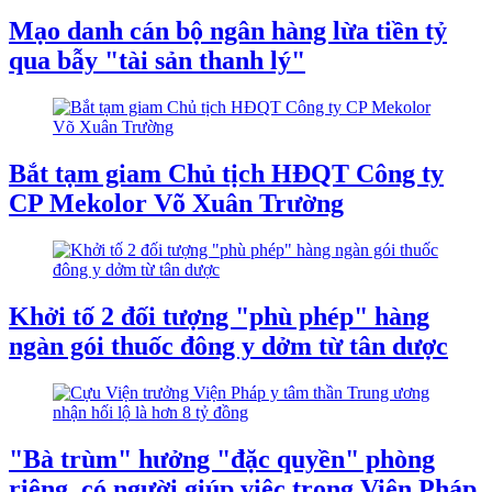
Mạo danh cán bộ ngân hàng lừa tiền tỷ
qua bẫy "tài sản thanh lý"
Bắt tạm giam Chủ tịch HĐQT Công ty
CP Mekolor Võ Xuân Trường
Khởi tố 2 đối tượng "phù phép" hàng
ngàn gói thuốc đông y dởm từ tân dược
"Bà trùm" hưởng "đặc quyền" phòng
riêng, có người giúp việc trong Viện Pháp