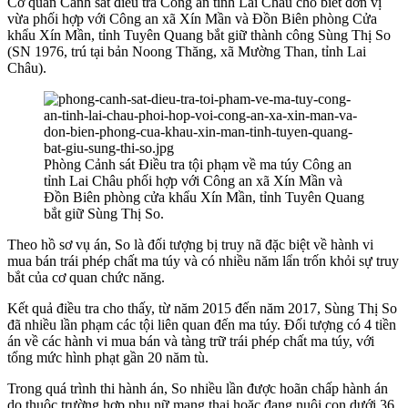
Cơ quan Cảnh sát điều tra Công an tỉnh Lai Châu cho biết đơn vị
vừa phối hợp với Công an xã Xín Mần và Đồn Biên phòng Cửa
khẩu Xín Mần, tỉnh Tuyên Quang bắt giữ thành công Sùng Thị So
(SN 1976, trú tại bản Noong Thăng, xã Mường Than, tỉnh Lai
Châu).
Phòng Cảnh sát Điều tra tội phạm về ma túy Công an
tỉnh Lai Châu phối hợp với Công an xã Xín Mần và
Đồn Biên phòng cửa khẩu Xín Mần, tỉnh Tuyên Quang
bắt giữ Sùng Thị So.
Theo hồ sơ vụ án, So là đối tượng bị truy nã đặc biệt về hành vi
mua bán trái phép chất ma túy và có nhiều năm lẩn trốn khỏi sự truy
bắt của cơ quan chức năng.
Kết quả điều tra cho thấy, từ năm 2015 đến năm 2017, Sùng Thị So
đã nhiều lần phạm các tội liên quan đến ma túy. Đối tượng có 4 tiền
án về các hành vi mua bán và tàng trữ trái phép chất ma túy, với
tổng mức hình phạt gần 20 năm tù.
Trong quá trình thi hành án, So nhiều lần được hoãn chấp hành án
do thuộc trường hợp phụ nữ mang thai hoặc đang nuôi con dưới 36