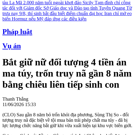
tàu La Mã 2.000 năm tuổi ngoài khơi đảo Sicily
Tạm đình chỉ công
tác đối với Giám đốc Sở Giáo dục và Đào tạo tỉnh Tuyên Quang
Từ
trưa nay 9/8, thí sinh bắt đầu biết điểm chuẩn đại học
Iran chỉ mở eo
biển Hormuz nếu Mỹ đáp ứng các điều kiện
Pháp luật
Vụ án
Bắt giữ nữ đối tượng 4 tiền án
ma túy, trốn truy nã gần 8 năm
bằng chiêu liên tiếp sinh con
Thanh Thắng
11/06/2026 15:33
(CLO) Sau gần 8 năm bỏ trốn khỏi địa phương, Sùng Thị So - đối
tượng truy nã đặc biệt về tội mua bán trái phép chất ma túy - đã bị
lực lượng chức năng bắt giữ khi vừa xuất hiện tại khu vực biên giới.