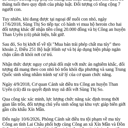
tháng tuổi theo quy định của pháp luật. Đối tượng có tổng cộng 7
người con.
Tuy nhiên, khi đang được tại ngoại để nuôi con nhỏ, ngày
17/6/2018, Sùng Thị So tiếp tục có hành vi mua hộ heroin cho hai
đối tượng khác để nhận tiền công 20.000 đồng và bị Công an huyện
Than Uyên (cũ) phát hiện, bắt giữ.
Sau đó, So bị khởi tố về tội "Mua bán trái phép chất ma túy" theo
khoản 2, Điều 251 Bộ luật Hình sự và bị áp dụng biện pháp ngăn
chặn cấm đi khỏi nơi cư trú.
Nhận thức được nguy cơ phải đối mặt với mức án nghiêm khắc, đối
tượng đã mang theo con nhỏ bỏ trốn khỏi địa phương và sang Trung
Quốc sinh sống nhằm tránh sự xử lý của cơ quan chức năng.
Ngày 4/9/2018, Cơ quan Cảnh sát điều tra Công an huyện Than
Uyên (cũ) đã ra quyết định truy nã đối với Sùng Thị So.
Qua công tác xác minh, lực lượng chức năng xác định trong thời
gian lẩn trốn, đối tượng chủ yếu sinh sống tại khu vực giáp biên giới
gần cửa khẩu Xín Mần.
Đến ngày 10/6/2026, Phòng Cảnh sát điều tra tội phạm về ma túy
Công an tỉnh Lai Châu phối hợp cùng Công an xã Xín Mần và Đồn