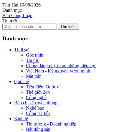
Thứ Hai 10/08/2026
Danh mục
Báo Công Luận
Tin mới
Tìm kiếm
Danh mục
Thời sự
Góc nhìn
Tin tức
Chống lãng phí, tham nhũng, tiêu cực
Việt Nam - Kỷ nguyên vươn mình
Mặt trận
Quốc tế
Tiêu điểm Quốc tế
Thế giới 24h
Công nghệ
Báo chí - Truyền thông
Nghề báo
Công tác hội
Kinh tế
Thị trường - Doanh nghiệp
Bất động sản