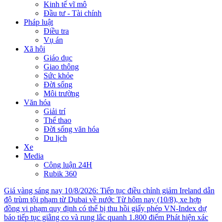
Kinh tế vĩ mô
Đầu tư - Tài chính
Pháp luật
Điều tra
Vụ án
Xã hội
Giáo dục
Giao thông
Sức khỏe
Đời sống
Môi trường
Văn hóa
Giải trí
Thể thao
Đời sống văn hóa
Du lịch
Xe
Media
Công luận 24H
Rubik 360
Giá vàng sáng nay 10/8/2026: Tiếp tục điều chỉnh giảm
Ireland dẫn
độ trùm tội phạm từ Dubai về nước
Từ hôm nay (10/8), xe hợp
đồng vi phạm quy định có thể bị thu hồi giấy phép
VN-Index dự
báo tiếp tục giằng co và rung lắc quanh 1.800 điểm
Phát hiện xác