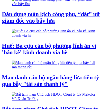
Dàn dựng màn kịch công phu, “dắt” nữ
giám đốc vào bẫy lừa
Huế: Ba cựu cán bộ phường lĩnh án vì
'bảo kê' kinh doanh vỉa hè
Mạo danh cán bộ ngân hàng lừa tiền tỷ
qua bẫy "tài sản thanh lý"
Bắt tạm giam Chủ tịch HĐQT Công ty