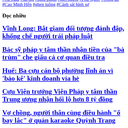
#Cao Minh Hên
#ghen tuông
#Cảnh sát hình sự
Đọc nhiều
Vĩnh Long: Bắt giam đối tượng đánh đập,
khống chế người trái pháp luật
Bác sỹ pháp y tâm thần nhận tiền của "bà
trùm" che giấu cả cơ quan điều tra
Huế: Ba cựu cán bộ phường lĩnh án vì
'bảo kê' kinh doanh vỉa hè
Cựu Viện trưởng Viện Pháp y tâm thần
Trung ương nhận hối lộ hơn 8 tỷ đồng
Vợ chồng, người thân cùng điều hành "ổ
bay lắc" ở quán karaoke Quỳnh Trang