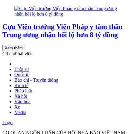
Cựu Viện trưởng Viện Pháp y tâm thần
Trung ương nhận hối lộ hơn 8 tỷ đồng
Xem thêm
Cỡ chữ bài viết:
Thời sự
Quốc tế
Báo chí - Truyền thông
Kinh tế
Pháp luật
Xã hội
Văn hóa
Xe
Media
Logo
CƠ QUAN NGÔN LUẬN CỦA HỘI NHÀ BÁO VIỆT NAM