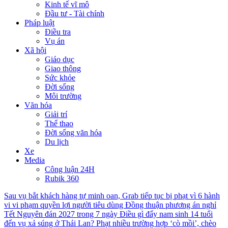
Kinh tế vĩ mô
Đầu tư - Tài chính
Pháp luật
Điều tra
Vụ án
Xã hội
Giáo dục
Giao thông
Sức khỏe
Đời sống
Môi trường
Văn hóa
Giải trí
Thể thao
Đời sống văn hóa
Du lịch
Xe
Media
Công luận 24H
Rubik 360
Sau vụ bắt khách hàng tự minh oan, Grab tiếp tục bị phạt vì 6 hành
vi vi phạm quyền lợi người tiêu dùng
Đồng thuận phương án nghỉ
Tết Nguyên đán 2027 trong 7 ngày
Điều gì đẩy nam sinh 14 tuổi
đến vụ xả súng ở Thái Lan?
Phạt nhiều trường hợp ‘cò mồi’, chèo