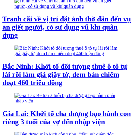
Tranh cãi về vị trí đặt ảnh thờ dẫn đến vụ
án giết người, có sử dụng vũ khí quân
dụng
Bắc Ninh: Khởi tố đối tượng thuê ô tô tự
lái rồi làm giả giấy tờ, đem bán chiếm
đoạt 460 triệu đồng
Gia Lai: Khởi tố cha dượng bạo hành con
riêng 3 tuổi của vợ đến nhập viện