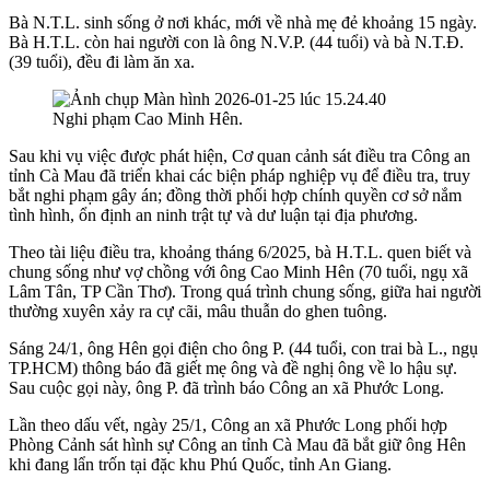
Bà N.T.L. sinh sống ở nơi khác, mới về nhà mẹ đẻ khoảng 15 ngày.
Bà H.T.L. còn hai người con là ông N.V.P. (44 tuổi) và bà N.T.Đ.
(39 tuổi), đều đi làm ăn xa.
Nghi phạm Cao Minh Hên.
Sau khi vụ việc được phát hiện, Cơ quan cảnh sát điều tra Công an
tỉnh Cà Mau đã triển khai các biện pháp nghiệp vụ để điều tra, truy
bắt nghi phạm gây án; đồng thời phối hợp chính quyền cơ sở nắm
tình hình, ổn định an ninh trật tự và dư luận tại địa phương.
Theo tài liệu điều tra, khoảng tháng 6/2025, bà H.T.L. quen biết và
chung sống như vợ chồng với ông Cao Minh Hên (70 tuổi, ngụ xã
Lâm Tân, TP Cần Thơ). Trong quá trình chung sống, giữa hai người
thường xuyên xảy ra cự cãi, mâu thuẫn do ghen tuông.
Sáng 24/1, ông Hên gọi điện cho ông P. (44 tuổi, con trai bà L., ngụ
TP.HCM) thông báo đã giết mẹ ông và đề nghị ông về lo hậu sự.
Sau cuộc gọi này, ông P. đã trình báo Công an xã Phước Long.
Lần theo dấu vết, ngày 25/1, Công an xã Phước Long phối hợp
Phòng Cảnh sát hình sự Công an tỉnh Cà Mau đã bắt giữ ông Hên
khi đang lẩn trốn tại đặc khu Phú Quốc, tỉnh An Giang.