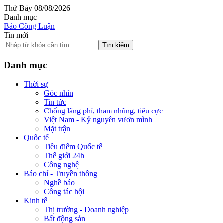
Thứ Bảy 08/08/2026
Danh mục
Báo Công Luận
Tin mới
Tìm kiếm
Danh mục
Thời sự
Góc nhìn
Tin tức
Chống lãng phí, tham nhũng, tiêu cực
Việt Nam - Kỷ nguyên vươn mình
Mặt trận
Quốc tế
Tiêu điểm Quốc tế
Thế giới 24h
Công nghệ
Báo chí - Truyền thông
Nghề báo
Công tác hội
Kinh tế
Thị trường - Doanh nghiệp
Bất động sản