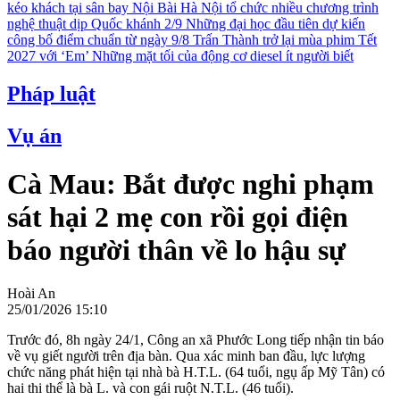
kéo khách tại sân bay Nội Bài
Hà Nội tổ chức nhiều chương trình
nghệ thuật dịp Quốc khánh 2/9
Những đại học đầu tiên dự kiến
công bố điểm chuẩn từ ngày 9/8
Trấn Thành trở lại mùa phim Tết
2027 với ‘Em’
Những mặt tối của động cơ diesel ít người biết
Pháp luật
Vụ án
Cà Mau: Bắt được nghi phạm
sát hại 2 mẹ con rồi gọi điện
báo người thân về lo hậu sự
Hoài An
25/01/2026 15:10
Trước đó, 8h ngày 24/1, Công an xã Phước Long tiếp nhận tin báo
về vụ giết người trên địa bàn. Qua xác minh ban đầu, lực lượng
chức năng phát hiện tại nhà bà H.T.L. (64 tuổi, ngụ ấp Mỹ Tân) có
hai thi thể là bà L. và con gái ruột N.T.L. (46 tuổi).