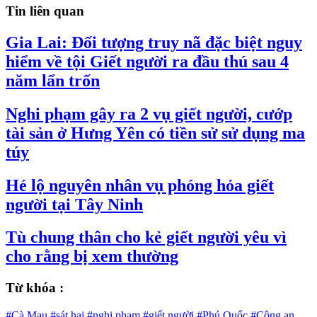
Tin liên quan
Gia Lai: Đối tượng truy nã đặc biệt nguy
hiểm về tội Giết người ra đầu thú sau 4
năm lẩn trốn
Nghi phạm gây ra 2 vụ giết người, cướp
tài sản ở Hưng Yên có tiền sử sử dụng ma
túy
Hé lộ nguyên nhân vụ phóng hỏa giết
người tại Tây Ninh
Tù chung thân cho kẻ giết người yêu vì
cho rằng bị xem thường
Từ khóa :
#Cà Mau
#sát hại
#nghi phạm
#giết người
#Phú Quốc
#Công an