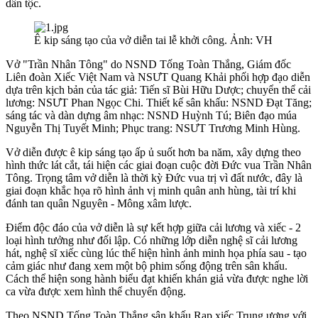
dân tộc.
Ê kip sáng tạo của vở diễn tai lễ khởi công. Ảnh: VH
Vở "Trần Nhân Tông" do NSND Tống Toàn Thắng, Giám đốc
Liên đoàn Xiếc Việt Nam và NSƯT Quang Khải phối hợp đạo diễn
dựa trên kịch bản của tác giả: Tiến sĩ Bùi Hữu Dược; chuyển thể cải
lương: NSƯT Phan Ngọc Chi. Thiết kế sân khấu: NSND Đạt Tăng;
sáng tác và dàn dựng âm nhạc: NSND Huỳnh Tú; Biên đạo múa
Nguyễn Thị Tuyết Minh; Phục trang: NSƯT Trương Minh Hùng.
Vở diễn được ê kip sáng tạo ấp ủ suốt hơn ba năm, xây dựng theo
hình thức lát cắt, tái hiện các giai đoạn cuộc đời Đức vua Trần Nhân
Tông. Trọng tâm vở diễn là thời kỳ Đức vua trị vì đất nước, đây là
giai đoạn khắc họa rõ hình ảnh vị minh quân anh hùng, tài trí khi
đánh tan quân Nguyên - Mông xâm lược.
Điểm độc đáo của vở diễn là sự kết hợp giữa cải lương và xiếc - 2
loại hình tưởng như đối lập. Có những lớp diễn nghệ sĩ cải lương
hát, nghệ sĩ xiếc cùng lúc thể hiện hình ảnh minh họa phía sau - tạo
cảm giác như đang xem một bộ phim sống động trên sân khấu.
Cách thể hiện song hành biểu đạt khiến khán giả vừa được nghe lời
ca vừa được xem hình thể chuyển động.
Theo NSND Tống Toàn Thắng sân khấu Rạp xiếc Trung ương với