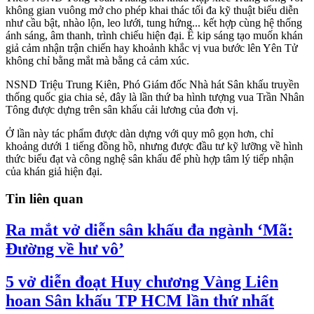
không gian vuông mở cho phép khai thác tối đa kỹ thuật biểu diễn
như cầu bật, nhào lộn, leo lưới, tung hứng... kết hợp cùng hệ thống
ánh sáng, âm thanh, trình chiếu hiện đại. Ê kip sáng tạo muốn khán
giả cảm nhận trận chiến hay khoảnh khắc vị vua bước lên Yên Tử
không chỉ bằng mắt mà bằng cả cảm xúc.
NSND Triệu Trung Kiên, Phó Giám đốc Nhà hát Sân khấu truyền
thống quốc gia chia sẻ, đây là lần thứ ba hình tượng vua Trần Nhân
Tông được dựng trên sân khấu cải lương của đơn vị.
Ở lần này tác phẩm được dàn dựng với quy mô gọn hơn, chỉ
khoảng dưới 1 tiếng đồng hồ, nhưng được đầu tư kỹ lưỡng về hình
thức biểu đạt và công nghệ sân khấu để phù hợp tâm lý tiếp nhận
của khán giả hiện đại.
Tin liên quan
Ra mắt vở diễn sân khấu đa ngành ‘Mã:
Đường về hư vô’
5 vở diễn đoạt Huy chương Vàng Liên
hoan Sân khấu TP HCM lần thứ nhất