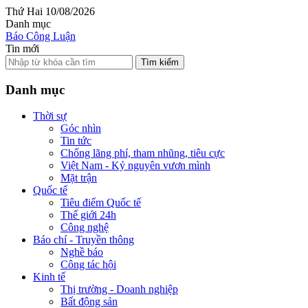
Thứ Hai 10/08/2026
Danh mục
Báo Công Luận
Tin mới
Tìm kiếm
Danh mục
Thời sự
Góc nhìn
Tin tức
Chống lãng phí, tham nhũng, tiêu cực
Việt Nam - Kỷ nguyên vươn mình
Mặt trận
Quốc tế
Tiêu điểm Quốc tế
Thế giới 24h
Công nghệ
Báo chí - Truyền thông
Nghề báo
Công tác hội
Kinh tế
Thị trường - Doanh nghiệp
Bất động sản