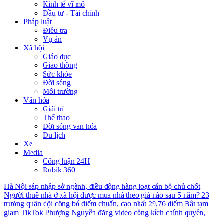
Kinh tế vĩ mô
Đầu tư - Tài chính
Pháp luật
Điều tra
Vụ án
Xã hội
Giáo dục
Giao thông
Sức khỏe
Đời sống
Môi trường
Văn hóa
Giải trí
Thể thao
Đời sống văn hóa
Du lịch
Xe
Media
Công luận 24H
Rubik 360
Hà Nội sáp nhập sở ngành, điều động hàng loạt cán bộ chủ chốt
Người thuê nhà ở xã hội được mua nhà theo giá nào sau 5 năm?
23
trường quân đội công bố điểm chuẩn, cao nhất 29,76 điểm
Bắt tạm
giam TikTok Phượng Nguyễn đăng video công kích chính quyền,