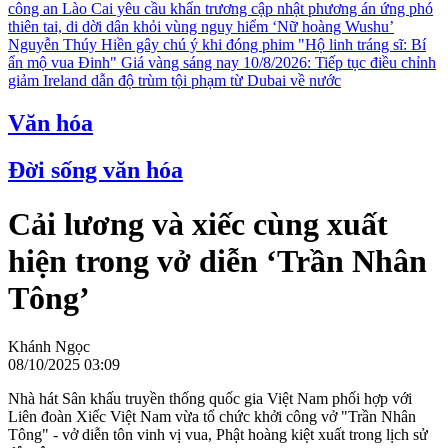
công an
Lào Cai yêu cầu khẩn trương cập nhật phương án ứng phó
thiên tai, di dời dân khỏi vùng nguy hiểm
‘Nữ hoàng Wushu’
Nguyễn Thúy Hiền gây chú ý khi đóng phim "Hộ linh tráng sĩ: Bí
ẩn mộ vua Đinh"
Giá vàng sáng nay 10/8/2026: Tiếp tục điều chỉnh
giảm
Ireland dẫn độ trùm tội phạm từ Dubai về nước
Văn hóa
Đời sống văn hóa
Cải lương và xiếc cùng xuất
hiện trong vở diễn ‘Trần Nhân
Tông’
Khánh Ngọc
08/10/2025 03:09
Nhà hát Sân khấu truyền thống quốc gia Việt Nam phối hợp với
Liên đoàn Xiếc Việt Nam vừa tổ chức khởi công vở "Trần Nhân
Tông" - vở diễn tôn vinh vị vua, Phật hoàng kiệt xuất trong lịch sử