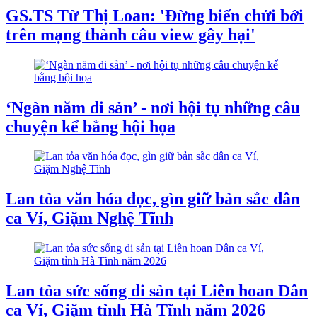
GS.TS Từ Thị Loan: 'Đừng biến chửi bới
trên mạng thành câu view gây hại'
‘Ngàn năm di sản’ - nơi hội tụ những câu
chuyện kể bằng hội họa
Lan tỏa văn hóa đọc, gìn giữ bản sắc dân
ca Ví, Giặm Nghệ Tĩnh
Lan tỏa sức sống di sản tại Liên hoan Dân
ca Ví, Giặm tỉnh Hà Tĩnh năm 2026