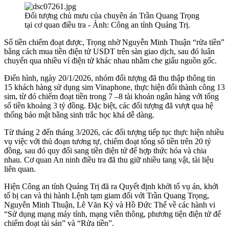
Đối tượng chủ mưu của chuyên án Trần Quang Trọng
tại cơ quan điều tra - Ảnh: Công an tỉnh Quảng Trị.
Số tiền chiếm đoạt được, Trọng nhờ Nguyễn Minh Thuận “rửa tiền”
bằng cách mua tiền điện tử USDT trên sàn giao dịch, sau đó luân
chuyển qua nhiều ví điện tử khác nhau nhằm che giấu nguồn gốc.
Điển hình, ngày 20/1/2026, nhóm đối tượng đã thu thập thông tin
15 khách hàng sử dụng sim Vinaphone, thực hiện đổi thành công 13
sim, từ đó chiếm đoạt tiền trong 7 –8 tài khoản ngân hàng với tổng
số tiền khoảng 3 tỷ đồng. Đặc biệt, các đối tượng đã vượt qua hệ
thống bảo mật bằng sinh trắc học khá dễ dàng.
Từ tháng 2 đến tháng 3/2026, các đối tượng tiếp tục thực hiện nhiều
vụ việc với thủ đoạn tương tự, chiếm đoạt tổng số tiền trên 20 tỷ
đồng, sau đó quy đổi sang tiền điện tử để hợp thức hóa và chia
nhau. Cơ quan An ninh điều tra đã thu giữ nhiều tang vật, tài liệu
liên quan.
Hiện Công an tỉnh Quảng Trị đã ra Quyết định khởi tố vụ án, khởi
tố bị can và thi hành Lệnh tạm giam đối với Trần Quang Trọng,
Nguyễn Minh Thuận, Lê Văn Kỷ và Hồ Đức Thế về các hành vi
“Sử dụng mạng máy tính, mạng viễn thông, phương tiện điện tử để
chiếm đoạt tài sản” và “Rửa tiền”.