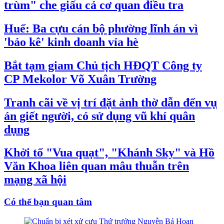
trùm" che giấu cả cơ quan điều tra
Huế: Ba cựu cán bộ phường lĩnh án vì
'bảo kê' kinh doanh vỉa hè
Bắt tạm giam Chủ tịch HĐQT Công ty
CP Mekolor Võ Xuân Trường
Tranh cãi về vị trí đặt ảnh thờ dẫn đến vụ
án giết người, có sử dụng vũ khí quân
dụng
Khởi tố "Vua quạt", "Khánh Sky" và Hồ
Văn Khoa liên quan mâu thuẫn trên
mạng xã hội
Có thể bạn quan tâm