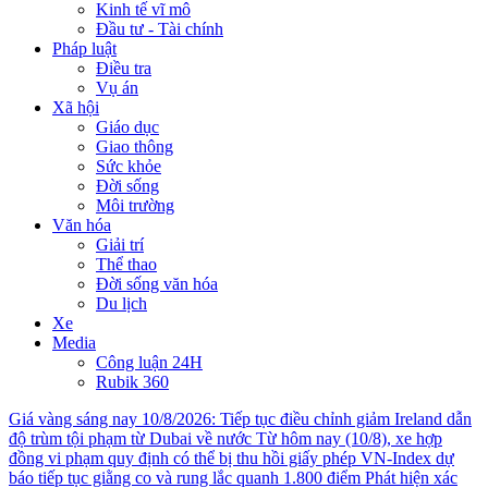
Kinh tế vĩ mô
Đầu tư - Tài chính
Pháp luật
Điều tra
Vụ án
Xã hội
Giáo dục
Giao thông
Sức khỏe
Đời sống
Môi trường
Văn hóa
Giải trí
Thể thao
Đời sống văn hóa
Du lịch
Xe
Media
Công luận 24H
Rubik 360
Giá vàng sáng nay 10/8/2026: Tiếp tục điều chỉnh giảm
Ireland dẫn
độ trùm tội phạm từ Dubai về nước
Từ hôm nay (10/8), xe hợp
đồng vi phạm quy định có thể bị thu hồi giấy phép
VN-Index dự
báo tiếp tục giằng co và rung lắc quanh 1.800 điểm
Phát hiện xác