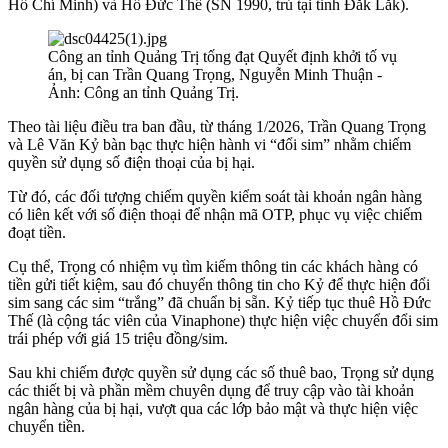
Hồ Chí Minh) và Hồ Đức Thế (SN 1990, trú tại tỉnh Đắk Lắk).
Công an tỉnh Quảng Trị tống đạt Quyết định khởi tố vụ
án, bị can Trần Quang Trọng, Nguyễn Minh Thuận -
Ảnh: Công an tỉnh Quảng Trị.
Theo tài liệu điều tra ban đầu, từ tháng 1/2026, Trần Quang Trọng
và Lê Văn Kỷ bàn bạc thực hiện hành vi “đổi sim” nhằm chiếm
quyền sử dụng số điện thoại của bị hại.
Từ đó, các đối tượng chiếm quyền kiểm soát tài khoản ngân hàng
có liên kết với số điện thoại để nhận mã OTP, phục vụ việc chiếm
đoạt tiền.
Cụ thể, Trọng có nhiệm vụ tìm kiếm thông tin các khách hàng có
tiền gửi tiết kiệm, sau đó chuyển thông tin cho Kỷ để thực hiện đổi
sim sang các sim “trắng” đã chuẩn bị sẵn. Kỷ tiếp tục thuê Hồ Đức
Thế (là cộng tác viên của Vinaphone) thực hiện việc chuyển đổi sim
trái phép với giá 15 triệu đồng/sim.
Sau khi chiếm được quyền sử dụng các số thuê bao, Trọng sử dụng
các thiết bị và phần mềm chuyên dụng để truy cập vào tài khoản
ngân hàng của bị hại, vượt qua các lớp bảo mật và thực hiện việc
chuyển tiền.