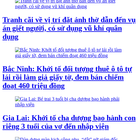
Tranh cãi về vị trí đặt ảnh thờ dẫn đến vụ
án giết người, có sử dụng vũ khí quân
dụng
Bắc Ninh: Khởi tố đối tượng thuê ô tô tự
lái rồi làm giả giấy tờ, đem bán chiếm
đoạt 460 triệu đồng
Gia Lai: Khởi tố cha dượng bạo hành con
riêng 3 tuổi của vợ đến nhập viện