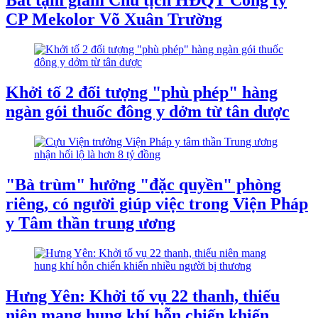
Bắt tạm giam Chủ tịch HĐQT Công ty
CP Mekolor Võ Xuân Trường
Khởi tố 2 đối tượng "phù phép" hàng
ngàn gói thuốc đông y dởm từ tân dược
"Bà trùm" hưởng "đặc quyền" phòng
riêng, có người giúp việc trong Viện Pháp
y Tâm thần trung ương
Hưng Yên: Khởi tố vụ 22 thanh, thiếu
niên mang hung khí hỗn chiến khiến