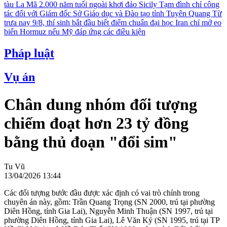
tàu La Mã 2.000 năm tuổi ngoài khơi đảo Sicily
Tạm đình chỉ công
tác đối với Giám đốc Sở Giáo dục và Đào tạo tỉnh Tuyên Quang
Từ
trưa nay 9/8, thí sinh bắt đầu biết điểm chuẩn đại học
Iran chỉ mở eo
biển Hormuz nếu Mỹ đáp ứng các điều kiện
Pháp luật
Vụ án
Chân dung nhóm đối tượng
chiếm đoạt hơn 23 tỷ đồng
bằng thủ đoạn "đổi sim"
Tu Vũ
13/04/2026 13:44
Các đối tượng bước đầu được xác định có vai trò chính trong
chuyên án này, gồm: Trần Quang Trọng (SN 2000, trú tại phường
Diên Hồng, tỉnh Gia Lai), Nguyễn Minh Thuận (SN 1997, trú tại
phường Diên Hồng, tỉnh Gia Lai), Lê Văn Kỷ (SN 1995, trú tại TP