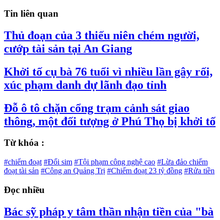
Tin liên quan
Thủ đoạn của 3 thiếu niên chém người,
cướp tài sản tại An Giang
Khởi tố cụ bà 76 tuổi vì nhiều lần gây rối,
xúc phạm danh dự lãnh đạo tỉnh
Đỗ ô tô chặn cổng trạm cảnh sát giao
thông, một đối tượng ở Phú Thọ bị khởi tố
Từ khóa :
#chiếm đoạt
#Đổi sim
#Tội phạm công nghệ cao
#Lừa đảo chiếm
đoạt tài sản
#Công an Quảng Trị
#Chiếm đoạt 23 tỷ đồng
#Rửa tiền
Đọc nhiều
Bác sỹ pháp y tâm thần nhận tiền của "bà