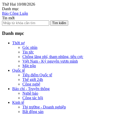
Thứ Hai 10/08/2026
Danh mục
Báo Công Luận
Tin mới
Tìm kiếm
Danh mục
Thời sự
Góc nhìn
Tin tức
Chống lãng phí, tham nhũng, tiêu cực
Việt Nam - Kỷ nguyên vươn mình
Mặt trận
Quốc tế
Tiêu điểm Quốc tế
Thế giới 24h
Công nghệ
Báo chí - Truyền thông
Nghề báo
Công tác hội
Kinh tế
Thị trường - Doanh nghiệp
Bất động sản