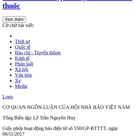
thuốc
Xem thêm
Cỡ chữ bài viết:
Thời sự
Quốc tế
Báo chí - Truyền thông
Kinh tế
Pháp luật
Xã hội
Văn hóa
Xe
Media
Logo
CƠ QUAN NGÔN LUẬN CỦA HỘI NHÀ BÁO VIỆT NAM
Tổng Biên tập: Lê Trần Nguyên Huy
Giấy phép hoạt động báo điện tử số 550/GP-BTTTT, ngày
06/11/2017