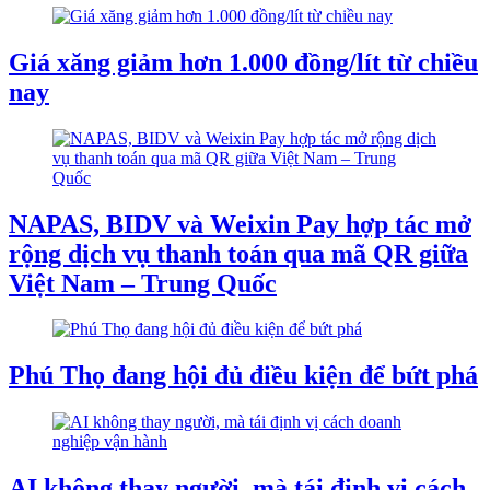
Giá xăng giảm hơn 1.000 đồng/lít từ chiều
nay
NAPAS, BIDV và Weixin Pay hợp tác mở
rộng dịch vụ thanh toán qua mã QR giữa
Việt Nam – Trung Quốc
Phú Thọ đang hội đủ điều kiện để bứt phá
AI không thay người, mà tái định vị cách