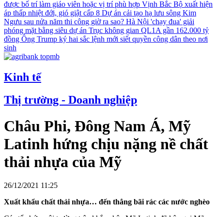
được bố trí làm giáo viên hoặc vị trí phù hợp
Vịnh Bắc Bộ xuất hiện
áp thấp nhiệt đới, gió giật cấp 8
Dự án cải tạo hạ lưu sông Kim
Ngưu sau nửa năm thi công giờ ra sao?
Hà Nội 'chạy đua' giải
phóng mặt bằng siêu dự án Trục không gian QL1A gần 162.000 tỷ
đồng
Ông Trump ký hai sắc lệnh mới siết quyền công dân theo nơi
sinh
Kinh tế
Thị trường - Doanh nghiệp
Châu Phi, Đông Nam Á, Mỹ
Latinh hứng chịu nặng nề chất
thải nhựa của Mỹ
26/12/2021 11:25
Xuất khẩu chất thải nhựa… đến thẳng bãi rác các nước nghèo