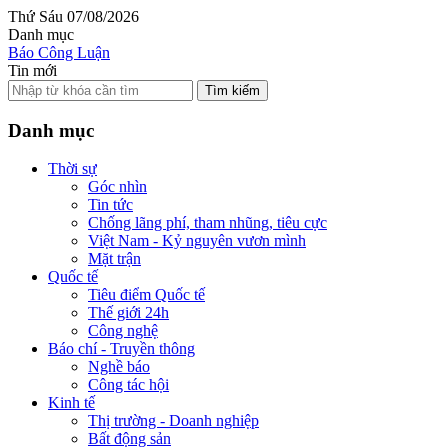
Thứ Sáu 07/08/2026
Danh mục
Báo Công Luận
Tin mới
Tìm kiếm
Danh mục
Thời sự
Góc nhìn
Tin tức
Chống lãng phí, tham nhũng, tiêu cực
Việt Nam - Kỷ nguyên vươn mình
Mặt trận
Quốc tế
Tiêu điểm Quốc tế
Thế giới 24h
Công nghệ
Báo chí - Truyền thông
Nghề báo
Công tác hội
Kinh tế
Thị trường - Doanh nghiệp
Bất động sản