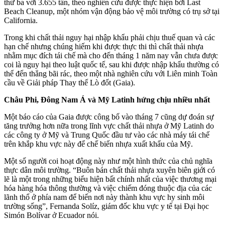
thứ ba với 3.655 tấn, theo nghiên cứu được thực hiện bởi Last
Beach Cleanup, một nhóm vận động bảo vệ môi trường có trụ sở tại
California.
Trong khi chất thải nguy hại nhập khẩu phải chịu thuế quan và các
hạn chế nhưng chúng hiếm khi được thực thi thì chất thải nhựa
nhằm mục đích tái chế mà cho đến tháng 1 năm nay vẫn chưa được
coi là nguy hại theo luật quốc tế, sau khi được nhập khẩu thường có
thể đến thẳng bãi rác, theo một nhà nghiên cứu với Liên minh Toàn
cầu về Giải pháp Thay thế Lò đốt (Gaia).
Châu Phi, Đông Nam Á và Mỹ Latinh hứng chịu nhiều nhất
Một báo cáo của Gaia được công bố vào tháng 7 cũng dự đoán sự
tăng trưởng hơn nữa trong lĩnh vực chất thải nhựa ở Mỹ Latinh do
các công ty ở Mỹ và Trung Quốc đầu tư vào các nhà máy tái chế
trên khắp khu vực này để chế biến nhựa xuất khẩu của Mỹ.
Một số người coi hoạt động này như một hình thức của chủ nghĩa
thực dân môi trường. “Buôn bán chất thải nhựa xuyên biên giới có
lẽ là một trong những biểu hiện bất chính nhất của việc thương mại
hóa hàng hóa thông thường và việc chiếm đóng thuộc địa của các
lãnh thổ ở phía nam để biến nơi này thành khu vực hy sinh môi
trường sống”, Fernanda Solíz, giám đốc khu vực y tế tại Đại học
Simón Bolívar ở Ecuador nói.