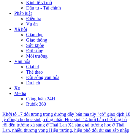
Kinh tế vĩ mô
Đầu tư - Tài chính
Pháp luật
Điều tra
Vụ án
Xã hội
Giáo dục
Giao thông
Sức khỏe
Đời sống
Môi trường
Văn hóa
Giải trí
Thể thao
Đời sống văn hóa
Du lịch
Xe
Media
Công luận 24H
Rubik 360
Khởi tố 17 đối tượng trong đường dây bán ma túy "cỏ" giao dịch 10
tỷ đồng cho học sinh, công nhân
Học sinh 14 tuổi bắn chết ông bà
rồi đến trường xả súng ở Thái Lan
Xả súng tại trường học ở Thái
Lan, nhiều thương vong
Hiệu trưởng, hiệu phó dôi dư sau sáp nhập