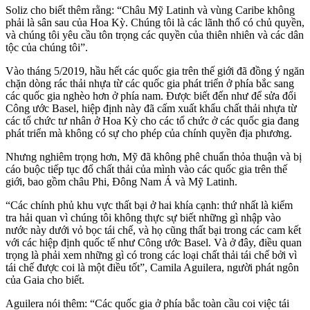
Soliz cho biết thêm rằng: “Châu Mỹ Latinh và vùng Caribe không
phải là sân sau của Hoa Kỳ. Chúng tôi là các lãnh thổ có chủ quyền,
và chúng tôi yêu cầu tôn trọng các quyền của thiên nhiên và các dân
tộc của chúng tôi”.
Vào tháng 5/2019, hầu hết các quốc gia trên thế giới đã đồng ý ngăn
chặn dòng rác thải nhựa từ các quốc gia phát triển ở phía bắc sang
các quốc gia nghèo hơn ở phía nam. Được biết đến như để sửa đổi
Công ước Basel, hiệp định này đã cấm xuất khẩu chất thải nhựa từ
các tổ chức tư nhân ở Hoa Kỳ cho các tổ chức ở các quốc gia đang
phát triển mà không có sự cho phép của chính quyền địa phương.
Nhưng nghiêm trọng hơn, Mỹ đã không phê chuẩn thỏa thuận và bị
cáo buộc tiếp tục đổ chất thải của mình vào các quốc gia trên thế
giới, bao gồm châu Phi, Đông Nam Á và Mỹ Latinh.
“Các chính phủ khu vực thất bại ở hai khía cạnh: thứ nhất là kiểm
tra hải quan vì chúng tôi không thực sự biết những gì nhập vào
nước này dưới vỏ bọc tái chế, và họ cũng thất bại trong các cam kết
với các hiệp định quốc tế như Công ước Basel. Và ở đây, điều quan
trọng là phải xem những gì có trong các loại chất thải tái chế bởi vì
tái chế được coi là một điều tốt”, Camila Aguilera, người phát ngôn
của Gaia cho biết.
Aguilera nói thêm: “Các quốc gia ở phía bắc toàn cầu coi việc tái