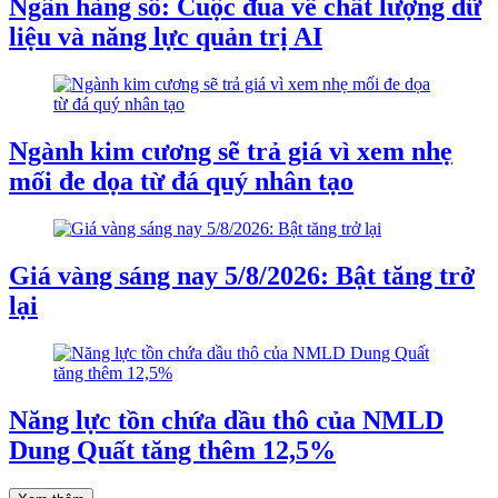
Ngân hàng số: Cuộc đua về chất lượng dữ
liệu và năng lực quản trị AI
Ngành kim cương sẽ trả giá vì xem nhẹ
mối đe dọa từ đá quý nhân tạo
Giá vàng sáng nay 5/8/2026: Bật tăng trở
lại
Năng lực tồn chứa dầu thô của NMLD
Dung Quất tăng thêm 12,5%