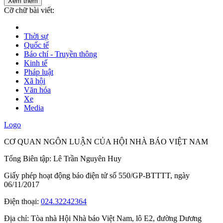
Xem thêm
Cỡ chữ bài viết:
Thời sự
Quốc tế
Báo chí - Truyền thông
Kinh tế
Pháp luật
Xã hội
Văn hóa
Xe
Media
Logo
CƠ QUAN NGÔN LUẬN CỦA HỘI NHÀ BÁO VIỆT NAM
Tổng Biên tập: Lê Trần Nguyên Huy
Giấy phép hoạt động báo điện tử số 550/GP-BTTTT, ngày
06/11/2017
Điện thoại:
024.32242364
Địa chỉ:
Tòa nhà Hội Nhà báo Việt Nam, lô E2, đường Dương