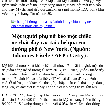
Các tổ chức môi trường trên khắp châu Mỹ Latinh đã kêu gọi Mỹ
giảm xuất khẩu chất thải nhựa sang khu vực này, bởi một báo cáo
cho thấy Mỹ đã tăng gấp đôi xuất khẩu sang một số nước trong khu
vực trong 7 tháng đầu năm 2020.
Một người phụ nữ kéo một chiếc
xe chất đầy rác tái chế qua các
đường phố ở New York. (Nguồn:
Johannes Eisele / AFP / Getty) .
Mỹ hiện là nước xuất khẩu chất thải nhựa lớn nhất thế giới, mặc dù
đã giảm đáng kể số lượng từ năm 2015, khi Trung Quốc - trước đây
là nhà nhập khẩu chất thải nhựa hàng đầu - cho biết “không còn
muốn trở thành bãi rác của thế giới” và bắt đầu áp đặt các lệnh hạn
chế. Ở những nơi khác trên thế giới, nhập khẩu chất thải nhựa đang
tăng lên, và đặc biệt là ở Mỹ Latinh, với lao động rẻ và gần Mỹ.
Hơn 75% lượng hàng nhập khẩu vào khu vực này đến Mexico, nơi
đã nhận hơn 32.650 tấn rác thải nhựa từ Mỹ từ tháng 1 đến tháng
8/2020. El Salvador đứng thứ hai với 4.054 tấn và Ecuador đứng