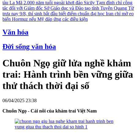
tàu La Mã 2.000 năm tuổi ngoài khơi đảo Sicily
Tạm đình chỉ công
tác đối với Giám đốc Sở Giáo dục và Đào tạo tỉnh Tuyên Quang
Từ
trưa nay 9/8, thí sinh bắt đầu biết điểm chuẩn đại học
Iran chỉ mở eo
biển Hormuz nếu Mỹ đáp ứng các điều kiện
Văn hóa
Đời sống văn hóa
Chuôn Ngọ giữ lửa nghề khảm
trai: Hành trình bền vững giữa
thử thách thời đại số
06/04/2025 23:38
Chuôn Ngọ - Cái nôi của khảm trai Việt Nam