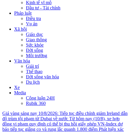
Kinh tế vĩ mô
Đầu tư - Tài chính
Pháp luật
Điều tra
Vụ án
Xã hội
Giáo dục
Giao thông
Sức khỏe
Đời sống
Môi trường
Văn hóa
Giải trí
Thể thao
Đời sống văn hóa
Du lịch
Xe
Media
Công luận 24H
Rubik 360
Giá vàng sáng nay 10/8/2026: Tiếp tục điều chỉnh giảm
Ireland dẫn
độ trùm tội phạm từ Dubai về nước
Từ hôm nay (10/8), xe hợp
đồng vi phạm quy định có thể bị thu hồi giấy phép
VN-Index dự
báo tiếp tục giằng co và rung lắc quanh 1.800 điểm
Phát hiện xác