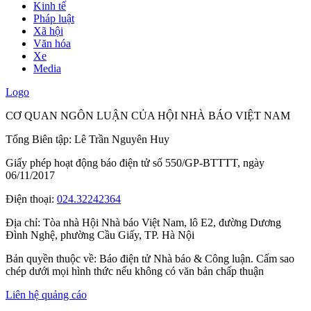
Kinh tế
Pháp luật
Xã hội
Văn hóa
Xe
Media
Logo
CƠ QUAN NGÔN LUẬN CỦA HỘI NHÀ BÁO VIỆT NAM
Tổng Biên tập: Lê Trần Nguyên Huy
Giấy phép hoạt động báo điện tử số 550/GP-BTTTT, ngày
06/11/2017
Điện thoại:
024.32242364
Địa chỉ:
Tòa nhà Hội Nhà báo Việt Nam, lô E2, đường Dương
Đình Nghệ, phường Cầu Giấy, TP. Hà Nội
Bản quyền thuộc về: Báo điện tử Nhà báo & Công luận. Cấm sao
chép dưới mọi hình thức nếu không có văn bản chấp thuận
Liên hệ quảng cáo