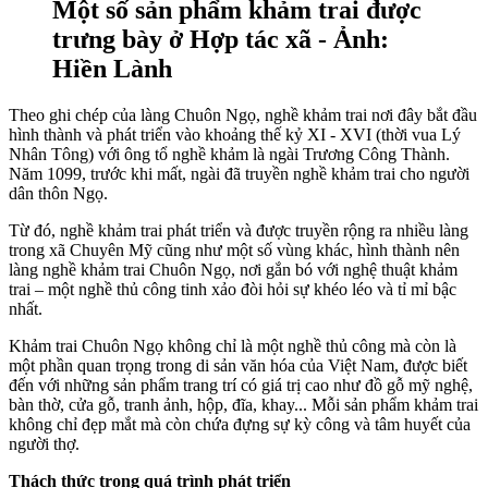
Một số sản phẩm khảm trai được
trưng bày ở Hợp tác xã - Ảnh:
Hiền Lành
Theo ghi chép của làng Chuôn Ngọ, nghề khảm trai nơi đây bắt đầu
hình thành và phát triển vào khoảng thế kỷ XI - XVI (thời vua Lý
Nhân Tông) với ông tổ nghề khảm là ngài Trương Công Thành.
Năm 1099, trước khi mất, ngài đã truyền nghề khảm trai cho người
dân thôn Ngọ.
Từ đó, nghề khảm trai phát triển và được truyền rộng ra nhiều làng
trong xã Chuyên Mỹ cũng như một số vùng khác, hình thành nên
làng nghề khảm trai Chuôn Ngọ, nơi gắn bó với nghệ thuật khảm
trai – một nghề thủ công tinh xảo đòi hỏi sự khéo léo và tỉ mỉ bậc
nhất.
Khảm trai Chuôn Ngọ không chỉ là một nghề thủ công mà còn là
một phần quan trọng trong di sản văn hóa của Việt Nam, được biết
đến với những sản phẩm trang trí có giá trị cao như đồ gỗ mỹ nghệ,
bàn thờ, cửa gỗ, tranh ảnh, hộp, đĩa, khay... Mỗi sản phẩm khảm trai
không chỉ đẹp mắt mà còn chứa đựng sự kỳ công và tâm huyết của
người thợ.
Thách thức trong quá trình phát triển