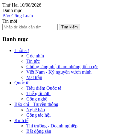
Thứ Hai 10/08/2026
Danh mục
Báo Công Luận
Tin mới
Tìm kiếm
Danh mục
Thời sự
Góc nhìn
Tin tức
Chống lãng phí, tham nhũng, tiêu cực
Việt Nam - Kỷ nguyên vươn mình
Mặt trận
Quốc tế
Tiêu điểm Quốc tế
Thế giới 24h
Công nghệ
Báo chí - Truyền thông
Nghề báo
Công tác hội
Kinh tế
Thị trường - Doanh nghiệp
Bất động sản