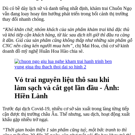
Dù có bề dày lịch sử và danh tiếng nhất định, khảm trai Chuôn Ngọ
vẫn đang loay hoay tìm hướng phát triển trong bối cảnh thị trường
thay đổi nhanh chóng.
“Khó khăn chứ, nhóm khách của sản phẩm khảm trai khá đặc thù
và khó tiếp cận khách hàng, từ lúc sau dịch tới giờ thì đầu ra càng
ít dần. Giá của sản phẩm cũng không thấp như những sản phẩm gỗ
CNC nên cũng kén người mua hơn”,
chị Mai Hoa, chủ cơ sở kinh
doanh đồ mỹ nghệ Huân Hoa Hào chia sẻ.
Vỏ trai nguyên liệu thô sau khi
làm sạch và cắt gọt lần đầu - Ảnh:
Hiền Lành
Trước đại dịch Covid-19, nhiều cơ sở sản xuất trong làng từng tiếp
cận được thị trường châu Âu. Thế nhưng, sau dịch, hoạt động xuất
khẩu gặp nhiều trở ngại.
“Thời gian hoàn thiện 1 sản phẩm cũng tuỳ, một bức tranh to thì