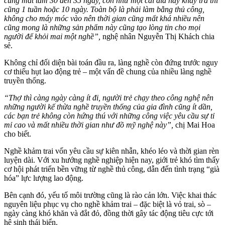
cũng mất tầm 30 đến 35 ngày, còn như một cái đĩa hay khay trà thì
cũng 1 tuần hoặc 10 ngày. Toàn bộ là phải làm bằng thủ công,
không cho máy móc vào nên thời gian cũng mất khá nhiều nên
cũng mong là những sản phẩm này cũng tạo lòng tin cho mọi
người để khỏi mai một nghề”,
nghệ nhân Nguyễn Thị Khách chia
sẻ.
Không chỉ đối diện bài toán đầu ra, làng nghề còn đứng trước nguy
cơ thiếu hụt lao động trẻ – một vấn đề chung của nhiều làng nghề
truyền thống.
“Thợ thì càng ngày càng ít đi, người trẻ chạy theo công nghệ nên
những người kế thừa nghề truyền thống của gia đình cũng ít dần,
các bạn trẻ không còn hứng thú với những công việc yêu cầu sự tỉ
mỉ cao và mất nhiều thời gian như đồ mỹ nghệ này”,
chị Mai Hoa
cho biết.
Nghề khảm trai vốn yêu cầu sự kiên nhẫn, khéo léo và thời gian rèn
luyện dài. Với xu hướng nghề nghiệp hiện nay, giới trẻ khó tìm thấy
cơ hội phát triển bền vững từ nghề thủ công, dẫn đến tình trạng “già
hóa” lực lượng lao động.
Bên cạnh đó, yếu tố môi trường cũng là rào cản lớn. Việc khai thác
nguyên liệu phục vụ cho nghề khảm trai – đặc biệt là vỏ trai, sò –
ngày càng khó khăn và đắt đỏ, đồng thời gây tác động tiêu cực tới
hệ sinh thái biển.