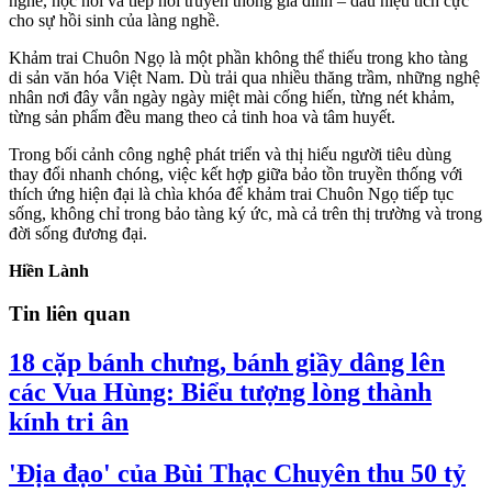
nghề, học hỏi và tiếp nối truyền thống gia đình – dấu hiệu tích cực
cho sự hồi sinh của làng nghề.
Khảm trai Chuôn Ngọ là một phần không thể thiếu trong kho tàng
di sản văn hóa Việt Nam. Dù trải qua nhiều thăng trầm, những nghệ
nhân nơi đây vẫn ngày ngày miệt mài cống hiến, từng nét khảm,
từng sản phẩm đều mang theo cả tinh hoa và tâm huyết.
Trong bối cảnh công nghệ phát triển và thị hiếu người tiêu dùng
thay đổi nhanh chóng, việc kết hợp giữa bảo tồn truyền thống với
thích ứng hiện đại là chìa khóa để khảm trai Chuôn Ngọ tiếp tục
sống, không chỉ trong bảo tàng ký ức, mà cả trên thị trường và trong
đời sống đương đại.
Hiền Lành
Tin liên quan
18 cặp bánh chưng, bánh giầy dâng lên
các Vua Hùng: Biểu tượng lòng thành
kính tri ân
'Địa đạo' của Bùi Thạc Chuyên thu 50 tỷ