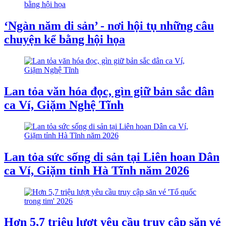
‘Ngàn năm di sản’ - nơi hội tụ những câu
chuyện kể bằng hội họa
Lan tỏa văn hóa đọc, gìn giữ bản sắc dân
ca Ví, Giặm Nghệ Tĩnh
Lan tỏa sức sống di sản tại Liên hoan Dân
ca Ví, Giặm tỉnh Hà Tĩnh năm 2026
Hơn 5,7 triệu lượt yêu cầu truy cập săn vé