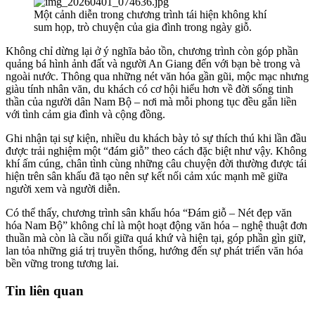
Một cảnh diễn trong chương trình tái hiện không khí
sum họp, trò chuyện của gia đình trong ngày giỗ.
Không chỉ dừng lại ở ý nghĩa bảo tồn, chương trình còn góp phần
quảng bá hình ảnh đất và người An Giang đến với bạn bè trong và
ngoài nước. Thông qua những nét văn hóa gần gũi, mộc mạc nhưng
giàu tính nhân văn, du khách có cơ hội hiểu hơn về đời sống tinh
thần của người dân Nam Bộ – nơi mà mỗi phong tục đều gắn liền
với tình cảm gia đình và cộng đồng.
Ghi nhận tại sự kiện, nhiều du khách bày tỏ sự thích thú khi lần đầu
được trải nghiệm một “đám giỗ” theo cách đặc biệt như vậy. Không
khí ấm cúng, chân tình cùng những câu chuyện đời thường được tái
hiện trên sân khấu đã tạo nên sự kết nối cảm xúc mạnh mẽ giữa
người xem và người diễn.
Có thể thấy, chương trình sân khấu hóa “Đám giỗ – Nét đẹp văn
hóa Nam Bộ” không chỉ là một hoạt động văn hóa – nghệ thuật đơn
thuần mà còn là cầu nối giữa quá khứ và hiện tại, góp phần gìn giữ,
lan tỏa những giá trị truyền thống, hướng đến sự phát triển văn hóa
bền vững trong tương lai.
Tin liên quan