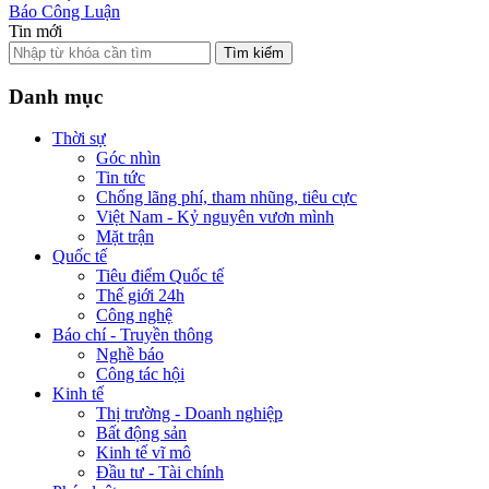
Báo Công Luận
Tin mới
Tìm kiếm
Danh mục
Thời sự
Góc nhìn
Tin tức
Chống lãng phí, tham nhũng, tiêu cực
Việt Nam - Kỷ nguyên vươn mình
Mặt trận
Quốc tế
Tiêu điểm Quốc tế
Thế giới 24h
Công nghệ
Báo chí - Truyền thông
Nghề báo
Công tác hội
Kinh tế
Thị trường - Doanh nghiệp
Bất động sản
Kinh tế vĩ mô
Đầu tư - Tài chính