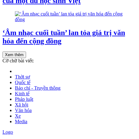
của một du học sinh Việt
‘Âm nhạc cuối tuần’ lan tỏa giá trị văn
hóa đến cộng đồng
Xem thêm
Cỡ chữ bài viết:
Thời sự
Quốc tế
Báo chí - Truyền thông
Kinh tế
Pháp luật
Xã hội
Văn hóa
Xe
Media
Logo