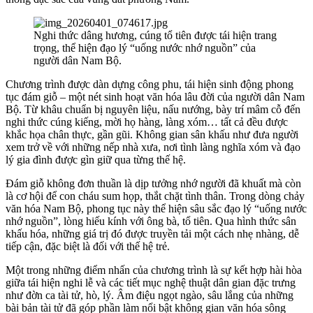
Nghi thức dâng hương, cúng tổ tiên được tái hiện trang
trọng, thể hiện đạo lý “uống nước nhớ nguồn” của
người dân Nam Bộ.
Chương trình được dàn dựng công phu, tái hiện sinh động phong
tục đám giỗ – một nét sinh hoạt văn hóa lâu đời của người dân Nam
Bộ. Từ khâu chuẩn bị nguyên liệu, nấu nướng, bày trí mâm cỗ đến
nghi thức cúng kiếng, mời họ hàng, làng xóm… tất cả đều được
khắc họa chân thực, gần gũi. Không gian sân khấu như đưa người
xem trở về với những nếp nhà xưa, nơi tình làng nghĩa xóm và đạo
lý gia đình được gìn giữ qua từng thế hệ.
Đám giỗ không đơn thuần là dịp tưởng nhớ người đã khuất mà còn
là cơ hội để con cháu sum họp, thắt chặt tình thân. Trong dòng chảy
văn hóa Nam Bộ, phong tục này thể hiện sâu sắc đạo lý “uống nước
nhớ nguồn”, lòng hiếu kính với ông bà, tổ tiên. Qua hình thức sân
khấu hóa, những giá trị đó được truyền tải một cách nhẹ nhàng, dễ
tiếp cận, đặc biệt là đối với thế hệ trẻ.
Một trong những điểm nhấn của chương trình là sự kết hợp hài hòa
giữa tái hiện nghi lễ và các tiết mục nghệ thuật dân gian đặc trưng
như đờn ca tài tử, hò, lý. Âm điệu ngọt ngào, sâu lắng của những
bài bản tài tử đã góp phần làm nổi bật không gian văn hóa sông