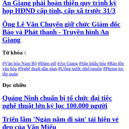
An Giang phải hoàn thiện quy trình kỳ
họp HĐND cấp tỉnh, cấp xã trước 31/3
Ông Lê Văn Chuyển giữ chức Giám đốc
Báo và Phát thanh - Truyền hình An
Giang
Từ khóa :
#Văn hóa Nam Bộ
#Đám giỗ
#An Giang
#Sân khấu hóa
#Bảo tồn
văn hóa
#Nghệ thuật dân gian
#Uống nước nhớ nguồn
#Phong tục
tập quán
Đọc nhiều
Quảng Ninh chuẩn bị tổ chức đại tiệc
nghệ thuật lớn kỷ lục 100.000 người
Triển lãm 'Ngàn năm di sản' tái hiện vẻ
đẹp của Văn Miếu