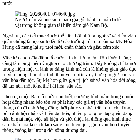
nước.
Người dân và học sinh tham gia gói bánh, chuẩn bị lễ
vật trong không gian tái hiện đám giỗ Nam Bộ.
Ngoài ra, các tiết mục được thể hiện bởi những nghệ sĩ và diễn viên
quần chúng là học sinh đến từ các trường trên địa bàn xã Mỹ Hòa
Hưng đã mang lại sự tươi mới, chân thành và giàu cảm xúc.
Việc lựa chọn địa điểm tổ chức tại khu lưu niệm Tôn Đức Thắng
càng làm tăng thêm ý nghĩa cho chương trình. Đây không chỉ là nơi
tưởng niệm một vị lãnh tụ đáng kính mà còn là không gian giáo dục
truyền thống, hun đúc tinh thần yêu nước và ý thức gìn giữ bản sắc
văn hóa dân tộc. Sự kết hợp giữa giá trị lịch sử và văn hóa đời sống
đã tạo nên một tổng thể hài hòa, sâu sắc.
Theo đại diện Ban tổ chức cho biết, chương trình nằm trong chuỗi
hoạt động nhằm bảo tồn và phát huy các giá trị văn hóa truyền
thống của địa phương, đồng thời phục vụ phát triển du lịch. Trong
bối cảnh hội nhập và hiện đại hóa, nhiều phong tục tập quán đang
dần bị mai một, việc tái hiện và giới thiệu lại thông qua hình thức
sân khấu hóa là cách làm sáng tạo, hiệu quả, giúp văn hóa truyền
thống “sống lại” trong đời sống đương đại.