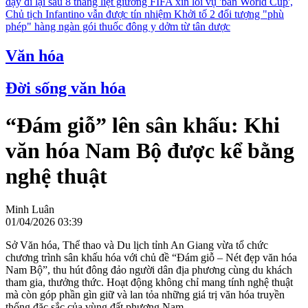
dậy đi lại sau 8 tháng liệt giường
FIFA xin lỗi vụ 'bán World Cup',
Chủ tịch Infantino vẫn được tín nhiệm
Khởi tố 2 đối tượng "phù
phép" hàng ngàn gói thuốc đông y dởm từ tân dược
Văn hóa
Đời sống văn hóa
“Đám giỗ” lên sân khấu: Khi
văn hóa Nam Bộ được kể bằng
nghệ thuật
Minh Luân
01/04/2026 03:39
Sở Văn hóa, Thể thao và Du lịch tỉnh An Giang vừa tổ chức
chương trình sân khấu hóa với chủ đề “Đám giỗ – Nét đẹp văn hóa
Nam Bộ”, thu hút đông đảo người dân địa phương cùng du khách
tham gia, thưởng thức. Hoạt động không chỉ mang tính nghệ thuật
mà còn góp phần gìn giữ và lan tỏa những giá trị văn hóa truyền
thống đặc sắc của vùng đất phương Nam.