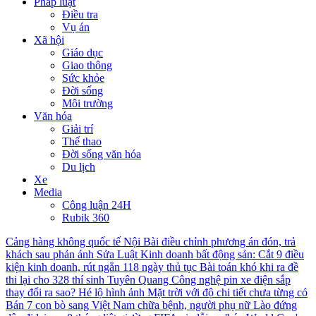
Pháp luật
Điều tra
Vụ án
Xã hội
Giáo dục
Giao thông
Sức khỏe
Đời sống
Môi trường
Văn hóa
Giải trí
Thể thao
Đời sống văn hóa
Du lịch
Xe
Media
Công luận 24H
Rubik 360
Cảng hàng không quốc tế Nội Bài điều chỉnh phương án đón, trả
khách sau phản ánh
Sửa Luật Kinh doanh bất động sản: Cắt 9 điều
kiện kinh doanh, rút ngắn 118 ngày thủ tục
Bài toán khó khi ra đề
thi lại cho 328 thí sinh Tuyên Quang
Công nghệ pin xe điện sắp
thay đổi ra sao?
Hé lộ hình ảnh Mặt trời với độ chi tiết chưa từng có
Bán 7 con bò sang Việt Nam chữa bệnh, người phụ nữ Lào đứng