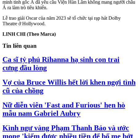
minh tinh gốc Á đã yêu cầu Viện Hàn Lâm không mang người châu
Á ra làm trò tiêu khiển.
Lễ trao giải Oscar của năm 2023 sẽ tổ chức tại rạp hát Dolby
Theatre ở Hollywood.
LINH CHI (Theo Marca)
Tin liên quan
Ca sĩ tỷ phú Rihanna hạ sinh con trai
cưng đầu lòng
Vợ của Bruce Willis hết lời khen ngợi tình
cũ của chồng
Nữ diễn viên 'Fast and Furious' hẹn hò
mẫu nam Gabriel Aubry
Kình ngư vàng Phạm Thanh Bảo và ước
mong 'kiếm được nhiều tiền để bố mẹ bớt