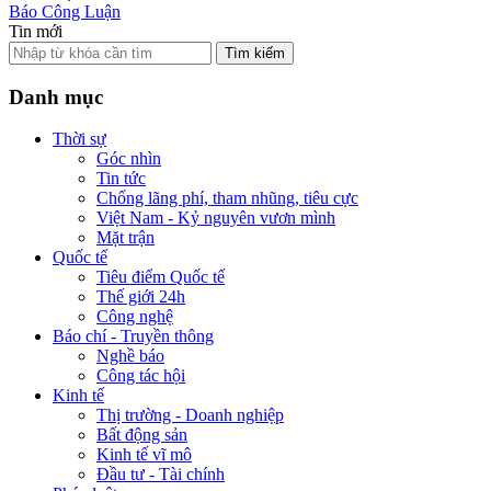
Báo Công Luận
Tin mới
Tìm kiếm
Danh mục
Thời sự
Góc nhìn
Tin tức
Chống lãng phí, tham nhũng, tiêu cực
Việt Nam - Kỷ nguyên vươn mình
Mặt trận
Quốc tế
Tiêu điểm Quốc tế
Thế giới 24h
Công nghệ
Báo chí - Truyền thông
Nghề báo
Công tác hội
Kinh tế
Thị trường - Doanh nghiệp
Bất động sản
Kinh tế vĩ mô
Đầu tư - Tài chính