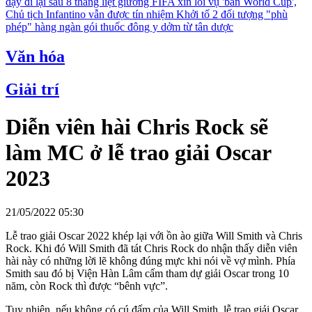
dậy đi lại sau 8 tháng liệt giường
FIFA xin lỗi vụ 'bán World Cup',
Chủ tịch Infantino vẫn được tín nhiệm
Khởi tố 2 đối tượng "phù
phép" hàng ngàn gói thuốc đông y dởm từ tân dược
Văn hóa
Giải trí
Diễn viên hài Chris Rock sẽ
làm MC ở lễ trao giải Oscar
2023
21/05/2022 05:30
Lễ trao giải Oscar 2022 khép lại với ồn ào giữa Will Smith và Chris
Rock. Khi đó Will Smith đã tát Chris Rock do nhận thấy diễn viên
hài này có những lời lẽ không đúng mực khi nói về vợ mình. Phía
Smith sau đó bị Viện Hàn Lâm cấm tham dự giải Oscar trong 10
năm, còn Rock thì được “bênh vực”.
Tuy nhiên, nếu không có cú đấm của Will Smith, lễ trao giải Oscar