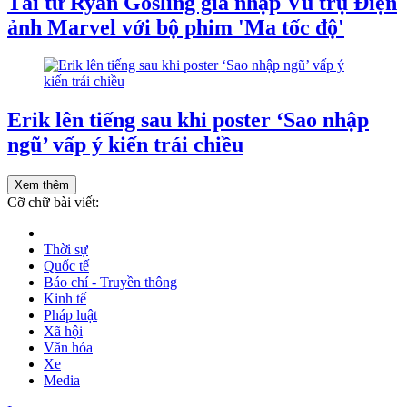
Tài tử Ryan Gosling gia nhập Vũ trụ Điện
ảnh Marvel với bộ phim 'Ma tốc độ'
Erik lên tiếng sau khi poster ‘Sao nhập
ngũ’ vấp ý kiến trái chiều
Xem thêm
Cỡ chữ bài viết:
Thời sự
Quốc tế
Báo chí - Truyền thông
Kinh tế
Pháp luật
Xã hội
Văn hóa
Xe
Media