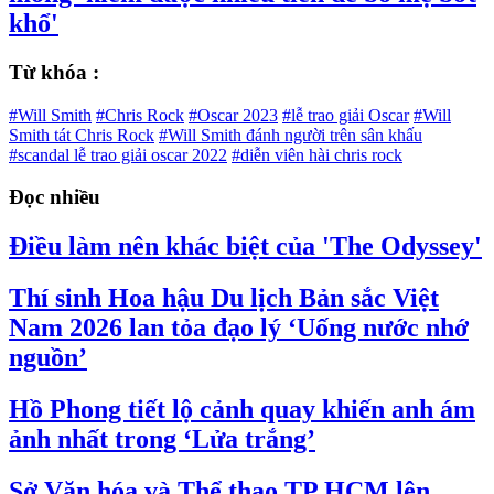
khổ'
Từ khóa :
#Will Smith
#Chris Rock
#Oscar 2023
#lễ trao giải Oscar
#Will
Smith tát Chris Rock
#Will Smith đánh người trên sân khấu
#scandal lễ trao giải oscar 2022
#diễn viên hài chris rock
Đọc nhiều
Điều làm nên khác biệt của 'The Odyssey'
Thí sinh Hoa hậu Du lịch Bản sắc Việt
Nam 2026 lan tỏa đạo lý ‘Uống nước nhớ
nguồn’
Hồ Phong tiết lộ cảnh quay khiến anh ám
ảnh nhất trong ‘Lửa trắng’
Sở Văn hóa và Thể thao TP HCM lên