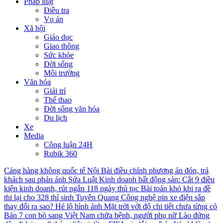
Pháp luật
Điều tra
Vụ án
Xã hội
Giáo dục
Giao thông
Sức khỏe
Đời sống
Môi trường
Văn hóa
Giải trí
Thể thao
Đời sống văn hóa
Du lịch
Xe
Media
Công luận 24H
Rubik 360
Cảng hàng không quốc tế Nội Bài điều chỉnh phương án đón, trả
khách sau phản ánh
Sửa Luật Kinh doanh bất động sản: Cắt 9 điều
kiện kinh doanh, rút ngắn 118 ngày thủ tục
Bài toán khó khi ra đề
thi lại cho 328 thí sinh Tuyên Quang
Công nghệ pin xe điện sắp
thay đổi ra sao?
Hé lộ hình ảnh Mặt trời với độ chi tiết chưa từng có
Bán 7 con bò sang Việt Nam chữa bệnh, người phụ nữ Lào đứng