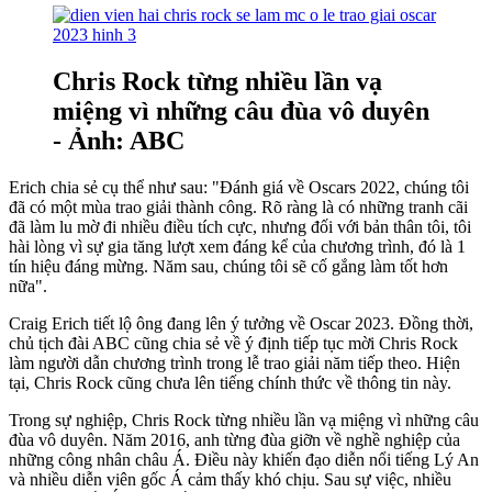
Chris Rock từng nhiều lần vạ
miệng vì những câu đùa vô duyên
- Ảnh: ABC
Erich chia sẻ cụ thể như sau: "Đánh giá về Oscars 2022, chúng tôi
đã có một mùa trao giải thành công. Rõ ràng là có những tranh cãi
đã làm lu mờ đi nhiều điều tích cực, nhưng đối với bản thân tôi, tôi
hài lòng vì sự gia tăng lượt xem đáng kể của chương trình, đó là 1
tín hiệu đáng mừng. Năm sau, chúng tôi sẽ cố gắng làm tốt hơn
nữa".
Craig Erich tiết lộ ông đang lên ý tưởng về Oscar 2023. Đồng thời,
chủ tịch đài ABC cũng chia sẻ về ý định tiếp tục mời Chris Rock
làm người dẫn chương trình trong lễ trao giải năm tiếp theo. Hiện
tại, Chris Rock cũng chưa lên tiếng chính thức về thông tin này.
Trong sự nghiệp, Chris Rock từng nhiều lần vạ miệng vì những câu
đùa vô duyên. Năm 2016, anh từng đùa giỡn về nghề nghiệp của
những công nhân châu Á. Điều này khiến đạo diễn nổi tiếng Lý An
và nhiều diễn viên gốc Á cảm thấy khó chịu. Sau sự việc, nhiều