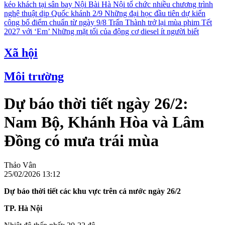
kéo khách tại sân bay Nội Bài
Hà Nội tổ chức nhiều chương trình
nghệ thuật dịp Quốc khánh 2/9
Những đại học đầu tiên dự kiến
công bố điểm chuẩn từ ngày 9/8
Trấn Thành trở lại mùa phim Tết
2027 với ‘Em’
Những mặt tối của động cơ diesel ít người biết
Xã hội
Môi trường
Dự báo thời tiết ngày 26/2:
Nam Bộ, Khánh Hòa và Lâm
Đồng có mưa trái mùa
Thảo Vân
25/02/2026 13:12
Dự báo thời tiết các khu vực trên cả nước ngày 26/2
TP. Hà Nội