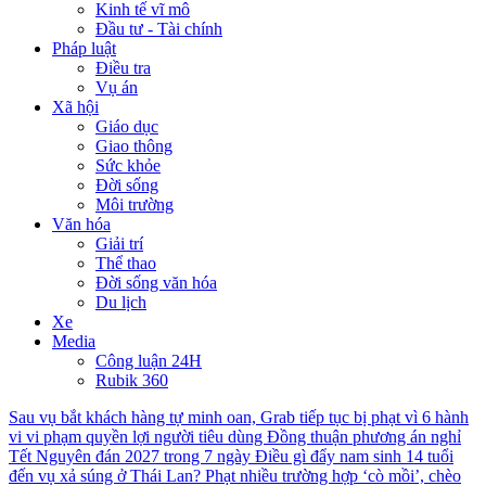
Kinh tế vĩ mô
Đầu tư - Tài chính
Pháp luật
Điều tra
Vụ án
Xã hội
Giáo dục
Giao thông
Sức khỏe
Đời sống
Môi trường
Văn hóa
Giải trí
Thể thao
Đời sống văn hóa
Du lịch
Xe
Media
Công luận 24H
Rubik 360
Sau vụ bắt khách hàng tự minh oan, Grab tiếp tục bị phạt vì 6 hành
vi vi phạm quyền lợi người tiêu dùng
Đồng thuận phương án nghỉ
Tết Nguyên đán 2027 trong 7 ngày
Điều gì đẩy nam sinh 14 tuổi
đến vụ xả súng ở Thái Lan?
Phạt nhiều trường hợp ‘cò mồi’, chèo