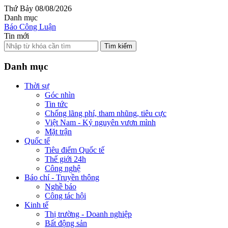
Thứ Bảy 08/08/2026
Danh mục
Báo Công Luận
Tin mới
Tìm kiếm
Danh mục
Thời sự
Góc nhìn
Tin tức
Chống lãng phí, tham nhũng, tiêu cực
Việt Nam - Kỷ nguyên vươn mình
Mặt trận
Quốc tế
Tiêu điểm Quốc tế
Thế giới 24h
Công nghệ
Báo chí - Truyền thông
Nghề báo
Công tác hội
Kinh tế
Thị trường - Doanh nghiệp
Bất động sản