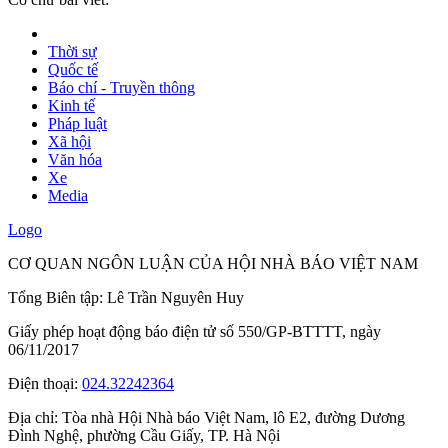
Thời sự
Quốc tế
Báo chí - Truyền thông
Kinh tế
Pháp luật
Xã hội
Văn hóa
Xe
Media
Logo
CƠ QUAN NGÔN LUẬN CỦA HỘI NHÀ BÁO VIỆT NAM
Tổng Biên tập: Lê Trần Nguyên Huy
Giấy phép hoạt động báo điện tử số 550/GP-BTTTT, ngày
06/11/2017
Điện thoại:
024.32242364
Địa chỉ:
Tòa nhà Hội Nhà báo Việt Nam, lô E2, đường Dương
Đình Nghệ, phường Cầu Giấy, TP. Hà Nội