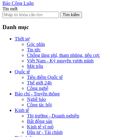
Báo Công Luận
Tin mới
Tìm kiếm
Danh mục
Thời sự
Góc nhìn
Tin tức
Chống lãng phí, tham nhũng, tiêu cực
Việt Nam - Kỷ nguyên vươn mình
Mặt trận
Quốc tế
Tiêu điểm Quốc tế
Thế giới 24h
Công nghệ
Báo chí - Truyền thông
Nghề báo
Công tác hội
Kinh tế
Thị trường - Doanh nghiệp
Bất động sản
Kinh tế vĩ mô
Đầu tư - Tài chính