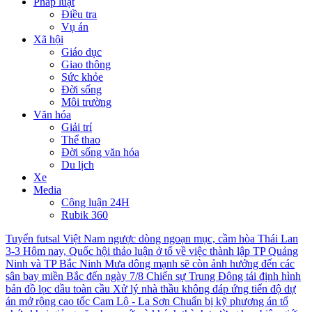
Pháp luật
Điều tra
Vụ án
Xã hội
Giáo dục
Giao thông
Sức khỏe
Đời sống
Môi trường
Văn hóa
Giải trí
Thể thao
Đời sống văn hóa
Du lịch
Xe
Media
Công luận 24H
Rubik 360
Tuyển futsal Việt Nam ngược dòng ngoạn mục, cầm hòa Thái Lan
3-3
Hôm nay, Quốc hội thảo luận ở tổ về việc thành lập TP Quảng
Ninh và TP Bắc Ninh
Mưa dông mạnh sẽ còn ảnh hưởng đến các
sân bay miền Bắc đến ngày 7/8
Chiến sự Trung Đông tái định hình
bản đồ lọc dầu toàn cầu
Xử lý nhà thầu không đáp ứng tiến độ dự
án mở rộng cao tốc Cam Lộ - La Sơn
Chuẩn bị kỹ phương án tổ