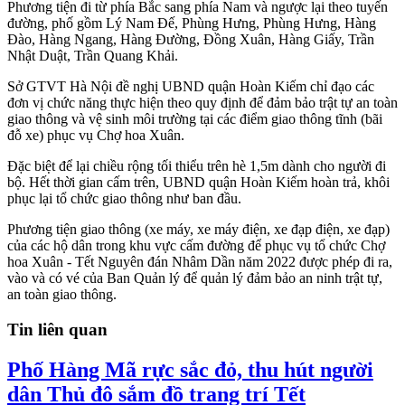
Phương tiện đi từ phía Bắc sang phía Nam và ngược lại theo tuyến
đường, phố gồm Lý Nam Đế, Phùng Hưng, Phùng Hưng, Hàng
Đào, Hàng Ngang, Hàng Đường, Đồng Xuân, Hàng Giấy, Trần
Nhật Duật, Trần Quang Khải.
Sở GTVT Hà Nội đề nghị UBND quận Hoàn Kiếm chỉ đạo các
đơn vị chức năng thực hiện theo quy định để đảm bảo trật tự an toàn
giao thông và vệ sinh môi trường tại các điểm giao thông tĩnh (bãi
đỗ xe) phục vụ Chợ hoa Xuân.
Đặc biệt để lại chiều rộng tối thiểu trên hè 1,5m dành cho người đi
bộ. Hết thời gian cấm trên, UBND quận Hoàn Kiếm hoàn trả, khôi
phục lại tổ chức giao thông như ban đầu.
Phương tiện giao thông (xe máy, xe máy điện, xe đạp điện, xe đạp)
của các hộ dân trong khu vực cấm đường để phục vụ tổ chức Chợ
hoa Xuân - Tết Nguyên đán Nhâm Dần năm 2022 được phép đi ra,
vào và có vé của Ban Quản lý để quản lý đảm bảo an ninh trật tự,
an toàn giao thông.
Tin liên quan
Phố Hàng Mã rực sắc đỏ, thu hút người
dân Thủ đô sắm đồ trang trí Tết