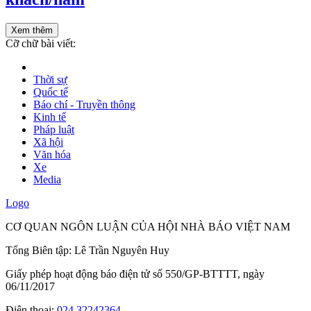
Xem thêm
Cỡ chữ bài viết:
Thời sự
Quốc tế
Báo chí - Truyền thông
Kinh tế
Pháp luật
Xã hội
Văn hóa
Xe
Media
Logo
CƠ QUAN NGÔN LUẬN CỦA HỘI NHÀ BÁO VIỆT NAM
Tổng Biên tập: Lê Trần Nguyên Huy
Giấy phép hoạt động báo điện tử số 550/GP-BTTTT, ngày
06/11/2017
Điện thoại:
024.32242364