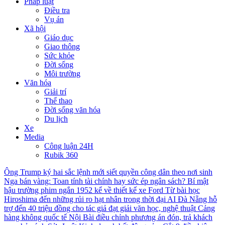
Pháp luật
Điều tra
Vụ án
Xã hội
Giáo dục
Giao thông
Sức khỏe
Đời sống
Môi trường
Văn hóa
Giải trí
Thể thao
Đời sống văn hóa
Du lịch
Xe
Media
Công luận 24H
Rubik 360
Ông Trump ký hai sắc lệnh mới siết quyền công dân theo nơi sinh
Nga bán vàng: Toan tính tài chính hay sức ép ngân sách?
Bí mật
hậu trường phim ngắn 1952 kể về thiết kế xe Ford
Từ bài học
Hiroshima đến những rủi ro hạt nhân trong thời đại AI
Đà Nẵng hỗ
trợ đến 40 triệu đồng cho tác giả đạt giải văn học, nghệ thuật
Cảng
hàng không quốc tế Nội Bài điều chỉnh phương án đón, trả khách