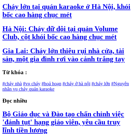
Cháy lớn tại quán karaoke ở Hà Nội, khói
bốc cao hàng chục mét
Hà Nội: Cháy dữ dội tại quán Volume
Club, cột khói bốc cao hàng chục mét
Gia Lai: Cháy lớn thiêu rụi nhà cửa, tài
sản, một gia đình rơi vào cảnh trắng tay
Từ khóa :
#cháy nhà
#vụ cháy
#hoả hoạn
#cháy ở hà nội
#cháy lớn
#Nguyên
nhân vụ cháy quán karaoke
Đọc nhiều
Bộ Giáo dục và Đào tạo chấn chỉnh việc
'đánh tụt' hạng giáo viên, yêu cầu truy
lĩnh tiền lương