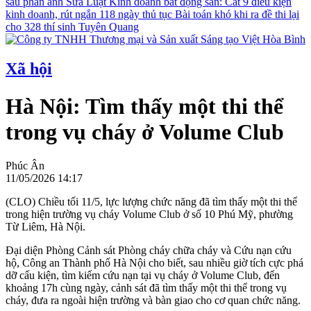
sau phản ánh
Sửa Luật Kinh doanh bất động sản: Cắt 9 điều kiện
kinh doanh, rút ngắn 118 ngày thủ tục
Bài toán khó khi ra đề thi lại
cho 328 thí sinh Tuyên Quang
Xã hội
Hà Nội: Tìm thấy một thi thể
trong vụ cháy ở Volume Club
Phúc Ân
11/05/2026 14:17
(CLO) Chiều tối 11/5, lực lượng chức năng đã tìm thấy một thi thể
trong hiện trường vụ cháy Volume Club ở số 10 Phú Mỹ, phường
Từ Liêm, Hà Nội.
Đại diện Phòng Cảnh sát Phòng cháy chữa cháy và Cứu nạn cứu
hộ, Công an Thành phố Hà Nội cho biết, sau nhiều giờ tích cực phá
dỡ cấu kiện, tìm kiếm cứu nạn tại vụ cháy ở Volume Club, đến
khoảng 17h cùng ngày, cảnh sát đã tìm thấy một thi thể trong vụ
cháy, đưa ra ngoài hiện trường và bàn giao cho cơ quan chức năng.