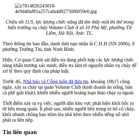
Chiều tối 11/5, lực lượng chức năng đã tìm thấy một thi thể trong
hiện trường vụ cháy Volume Club ở số 10 Phú Mỹ, phường Từ
Liêm, Hà Nội. Ảnh: TL.
Theo thông tin ban đầu, danh tính nạn nhân là C.H.H (SN 2006), ở
phường Trường Thi, tỉnh Ninh Bình.
Hiện, Cơ quan Cảnh sát điều tra đang phối hợp các lực lượng chức
năng khẩn trương xác minh, điều tra làm rõ nguyên nhân vụ cháy để
xử lý theo quy định của pháp luật.
Trước đó,
Nhà báo và Công luận đã đưa tin
, khoảng 10h15 cùng
ngày, xảy ra cháy tại quán Volume Club (kinh doanh ăn uống, bán
cà phê giải khát), khiến nhiều người hoảng loạn tháo chạy ra ngoài.
Thời điểm xảy ra vụ việc, người dân khu vực phát hiện khói bốc ra
từ bên trong quán. Ít phút sau, nhiều người bên trong tri hô có cháy,
khói nhanh chóng bao trùm tòa nhà kèm theo nhiều tiếng nổ nhỏ
phát ra liên tiếp.
Tin liên quan