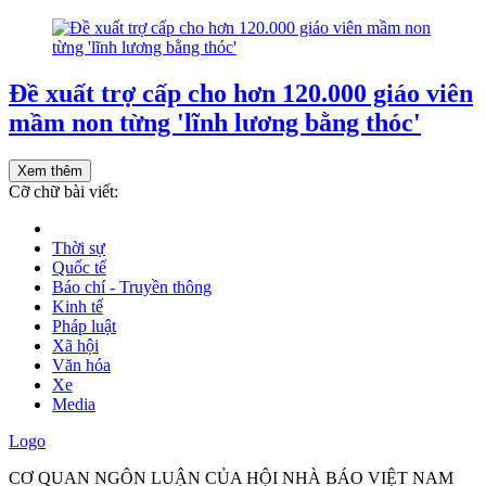
Đề xuất trợ cấp cho hơn 120.000 giáo viên
mầm non từng 'lĩnh lương bằng thóc'
Xem thêm
Cỡ chữ bài viết:
Thời sự
Quốc tế
Báo chí - Truyền thông
Kinh tế
Pháp luật
Xã hội
Văn hóa
Xe
Media
Logo
CƠ QUAN NGÔN LUẬN CỦA HỘI NHÀ BÁO VIỆT NAM