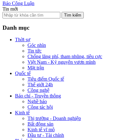
Báo Công Luận
Tin mới
Tìm kiếm
Danh mục
Thời sự
Góc nhìn
Tin tức
Chống lãng phí, tham nhũng, tiêu cực
Việt Nam - Kỷ nguyên vươn mình
Mặt trận
Quốc tế
Tiêu điểm Quốc tế
Thế giới 24h
Công nghệ
Báo chí - Truyền thông
Nghề báo
Công tác hội
Kinh tế
Thị trường - Doanh nghiệp
Bất động sản
Kinh tế vĩ mô
Đầu tư - Tài chính