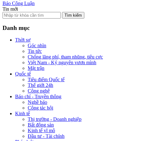
Báo Công Luận
Tin mới
Tìm kiếm
Danh mục
Thời sự
Góc nhìn
Tin tức
Chống lãng phí, tham nhũng, tiêu cực
Việt Nam - Kỷ nguyên vươn mình
Mặt trận
Quốc tế
Tiêu điểm Quốc tế
Thế giới 24h
Công nghệ
Báo chí - Truyền thông
Nghề báo
Công tác hội
Kinh tế
Thị trường - Doanh nghiệp
Bất động sản
Kinh tế vĩ mô
Đầu tư - Tài chính