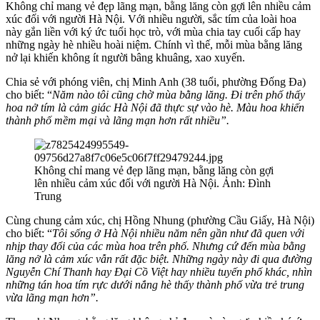
Không chỉ mang vẻ đẹp lãng mạn, bằng lăng còn gợi lên nhiều cảm
xúc đối với người Hà Nội. Với nhiều người, sắc tím của loài hoa
này gắn liền với ký ức tuổi học trò, với mùa chia tay cuối cấp hay
những ngày hè nhiều hoài niệm. Chính vì thế, mỗi mùa bằng lăng
nở lại khiến không ít người bâng khuâng, xao xuyến.
Chia sẻ với phóng viên, chị Minh Anh (38 tuổi, phường Đống Đa)
cho biết: “
Năm nào tôi cũng chờ mùa bằng lăng. Đi trên phố thấy
hoa nở tím là cảm giác Hà Nội đã thực sự vào hè. Màu hoa khiến
thành phố mềm mại và lãng mạn hơn rất nhiều”.
Không chỉ mang vẻ đẹp lãng mạn, bằng lăng còn gợi
lên nhiều cảm xúc đối với người Hà Nội. Ảnh: Đình
Trung
Cùng chung cảm xúc, chị Hồng Nhung (phường Cầu Giấy, Hà Nội)
cho biết: “
Tôi sống ở Hà Nội nhiều năm nên gần như đã quen với
nhịp thay đổi của các mùa hoa trên phố. Nhưng cứ đến mùa bằng
lăng nở là cảm xúc vẫn rất đặc biệt. Những ngày này đi qua đường
Nguyễn Chí Thanh hay Đại Cồ Việt hay nhiều tuyến phố khác, nhìn
những tán hoa tím rực dưới nắng hè thấy thành phố vừa trẻ trung
vừa lãng mạn hơn”.