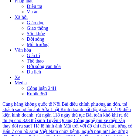
Pháp luật
Điều tra
Vụ án
Xã hội
Giáo dục
Giao thông
Sức khỏe
Đời sống
Môi trường
Văn hóa
Giải trí
Thể thao
Đời sống văn hóa
Du lịch
Xe
Media
Công luận 24H
Rubik 360
Cảng hàng không quốc tế Nội Bài điều chỉnh phương án đón, trả
khách sau phản ánh
Sửa Luật Kinh doanh bất động sản: Cắt 9 điều
kiện kinh doanh, rút ngắn 118 ngày thủ tục
Bài toán khó khi ra đề
thi lại cho 328 thí sinh Tuyên Quang
Công nghệ pin xe điện sắp
thay đổi ra sao?
Hé lộ hình ảnh Mặt trời với độ chi tiết chưa từng có
Bán 7 con bò sang Việt Nam chữa bệnh, người phụ nữ Lào đứng