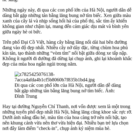
Những ngày này, đi qua các con phố lớn của Hà Nội, người dân dễ
dàng bắt gặp những tán bằng lăng bung nở tím biếc. Xen giữa màu
xanh của cây lá và nhịp sống hối hả của phố thị, sắc tím ấy khiến
không gian như chậm lại, mang đến cảm giác dịu mát và bình yên
giữa ngày hè oi bức.
Trên phố Đại Cồ Việt, hàng cây bằng lăng nối dài hai bên đường
đang vào độ đẹp nhất. Nhiều cây nở dày đặc, từng chùm hoa phủ
kín tán, tạo thành những “vòm tím” nổi bật giữa dòng xe tấp nập.
Không ít người đi đường đã dừng lại chụp ảnh, ghi lại khoảnh khắc
đẹp của mùa hoa ngắn ngủi trong năm.
Đi qua các con phố lớn của Hà Nội, người dân dễ dàng
bắt gặp những tán bằng lăng bung nở tím biếc. Ảnh:
Đình Trung
Hay tại đường Nguyễn Chí Thanh, nơi vốn được xem là một trong
những tuyến phố đẹp nhất Hà Nội, bằng lăng cũng khoe sắc rực rỡ.
Dưới ánh nắng đầu hè, màu tím của hoa càng trở nên nổi bật, tạo
nên khung cảnh vừa nên thơ vừa hiện đại. Nhiều bạn trẻ lựa chọn
nơi đây làm điểm "check-in", chụp ảnh kỷ niệm mùa hè.