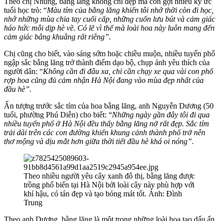
Theo chị Nhung, bằng lăng không chỉ đẹp mà còn gợi nhiều ký ức
tuổi học trò: “
Màu tím của bằng lăng khiến tôi nhớ thời còn đi học,
nhớ những mùa chia tay cuối cấp, những cuốn lưu bút và cảm giác
háo hức mỗi dịp hè về. Có lẽ vì thế mà loài hoa này luôn mang đến
cảm giác bâng khuâng rất riêng”.
Chị cũng cho biết, vào sáng sớm hoặc chiều muộn, nhiều tuyến phố
ngập sắc bằng lăng trở thành điểm dạo bộ, chụp ảnh yêu thích của
người dân: “
Không cần đi đâu xa, chỉ cần chạy xe qua vài con phố
rợp hoa cũng đủ cảm nhận Hà Nội đang vào mùa đẹp nhất của
đầu hè”.
Ấn tượng trước sắc tím của hoa bằng lăng, anh Nguyễn Dương (50
tuổi, phường Phú Diễn) cho biết: “
Những ngày gần đây tôi đi qua
nhiều tuyến phố ở Hà Nội đều thấy bằng lăng nở rất đẹp. Sắc tím
trải dài trên các con đường khiến khung cảnh thành phố trở nên
thơ mộng và dịu mắt hơn giữa thời tiết đầu hè khá oi nóng”.
Theo nhiều người yêu cây xanh đô thị, bằng lăng được
trồng phổ biến tại Hà Nội bởi loài cây này phù hợp với
khí hậu, có tán đẹp và tạo bóng mát tốt. Ảnh: Đình
Trung
Theo anh Dương, bằng lăng là một trong những loài hoa tạo dấu ấn