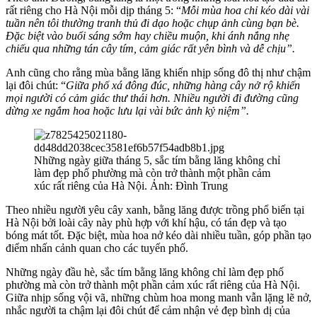
rất riêng cho Hà Nội mỗi dịp tháng 5: “
Mỗi mùa hoa chỉ kéo dài vài
tuần nên tôi thường tranh thủ đi dạo hoặc chụp ảnh cùng bạn bè.
Đặc biệt vào buổi sáng sớm hay chiều muộn, khi ánh nắng nhẹ
chiếu qua những tán cây tím, cảm giác rất yên bình và dễ chịu”.
Anh cũng cho rằng mùa bằng lăng khiến nhịp sống đô thị như chậm
lại đôi chút: “
Giữa phố xá đông đúc, những hàng cây nở rộ khiến
mọi người có cảm giác thư thái hơn. Nhiều người đi đường cũng
dừng xe ngắm hoa hoặc lưu lại vài bức ảnh kỷ niệm”.
Những ngày giữa tháng 5, sắc tím bằng lăng không chỉ
làm đẹp phố phường mà còn trở thành một phần cảm
xúc rất riêng của Hà Nội. Ảnh: Đình Trung
Theo nhiều người yêu cây xanh, bằng lăng được trồng phổ biến tại
Hà Nội bởi loài cây này phù hợp với khí hậu, có tán đẹp và tạo
bóng mát tốt. Đặc biệt, mùa hoa nở kéo dài nhiều tuần, góp phần tạo
điểm nhấn cảnh quan cho các tuyến phố.
Những ngày đầu hè, sắc tím bằng lăng không chỉ làm đẹp phố
phường mà còn trở thành một phần cảm xúc rất riêng của Hà Nội.
Giữa nhịp sống vội vã, những chùm hoa mong manh vẫn lặng lẽ nở,
nhắc người ta chậm lại đôi chút để cảm nhận vẻ đẹp bình dị của