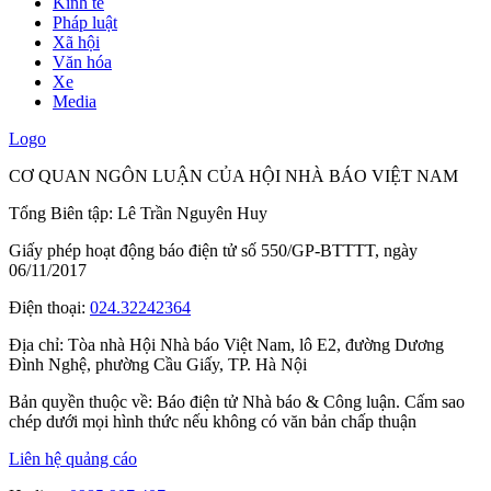
Kinh tế
Pháp luật
Xã hội
Văn hóa
Xe
Media
Logo
CƠ QUAN NGÔN LUẬN CỦA HỘI NHÀ BÁO VIỆT NAM
Tổng Biên tập: Lê Trần Nguyên Huy
Giấy phép hoạt động báo điện tử số 550/GP-BTTTT, ngày
06/11/2017
Điện thoại:
024.32242364
Địa chỉ:
Tòa nhà Hội Nhà báo Việt Nam, lô E2, đường Dương
Đình Nghệ, phường Cầu Giấy, TP. Hà Nội
Bản quyền thuộc về: Báo điện tử Nhà báo & Công luận. Cấm sao
chép dưới mọi hình thức nếu không có văn bản chấp thuận
Liên hệ quảng cáo