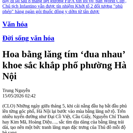
dậy đi lại sau 8 tháng liệt giường
FIFA xin lỗi vụ 'bán World Cup',
Chủ tịch Infantino vẫn được tín nhiệm
Khởi tố 2 đối tượng "phù
phép" hàng ngàn gói thuốc đông y dởm từ tân dược
Văn hóa
Đời sống văn hóa
Hoa bằng lăng tím ‘đua nhau’
khoe sắc khắp phố phường Hà
Nội
Trung Nguyễn
15/05/2026 02:42
(CLO) Những ngày giữa tháng 5, khi cái nắng đầu hạ bắt đầu phủ
lên từng góc phố, Hà Nội lại bước vào mùa bằng lăng nở rộ. Trên
nhiều tuyến đường như Đại Cồ Việt, Cầu Giấy, Nguyễn Chí Thanh
hay Kim Mã, Hoàng Diệu…, sắc tím dịu dàng của bằng lăng trải
dài, tạo nên một bức tranh lãng mạn đặc trưng của Thủ đô mỗi độ
hè sang.