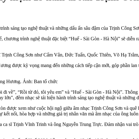
 trình sáng tạo nghệ thuật và những dấu ấn sâu đậm của Trịnh Công Sơ
, chương trình nghệ thuật đặc biệt “Huế - Sài Gòn - Hà Nội” sẽ diễn
c sĩ Trịnh Công Sơn như Cẩm Vân, Đức Tuấn, Quốc Thiên, Võ Hạ Trâm
ương được kỳ vọng mang đến những cách tiếp cận mới, góp phần lan tỏ
 sông Hương. Ảnh: Ban tổ chức
i đi về”, “Rồi từ đó, tôi yêu em” và “Huế - Sài Gòn - Hà Nội”. Thô
ay lớn", đêm nhạc sẽ tái hiện hành trình sáng tạo nghệ thuật và nhữn
 còn được xem như cuộc hội ngộ giữa âm nhạc Trịnh Công Sơn và quê h
 sự kết nối, hòa hợp và những giá trị nhân văn mà âm nhạc của ông luôn
của ca sĩ Trịnh Vĩnh Trinh và ông Nguyễn Trung Trực. Đảm nhận vai tr