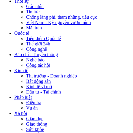
Thời sự
Góc nhìn
Tin tức
Chống lãng phí, tham nhũng, tiêu cực
Việt Nam - Kỷ nguyên vươn mình
Mặt trận
Quốc tế
Tiêu điểm Quốc tế
Thế giới 24h
Công nghệ
Báo chí - Truyền thông
Nghề báo
Công tác hội
Kinh tế
Thị trường - Doanh nghiệp
Bất động sản
Kinh tế vĩ mô
Đầu tư - Tài chính
Pháp luật
Điều tra
Vụ án
Xã hội
Giáo dục
Giao thông
Sức khỏe