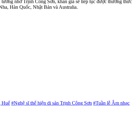
tưởng nhớ Trịnh Công Sơn, khán giả sẽ tiếp tục được thưởng thức
 Nha, Hàn Quốc, Nhật Bản và Australia.
g Huế
#Nghệ sĩ thể hiện di sản Trịnh Công Sơn
#Tuần lễ Âm nhạc