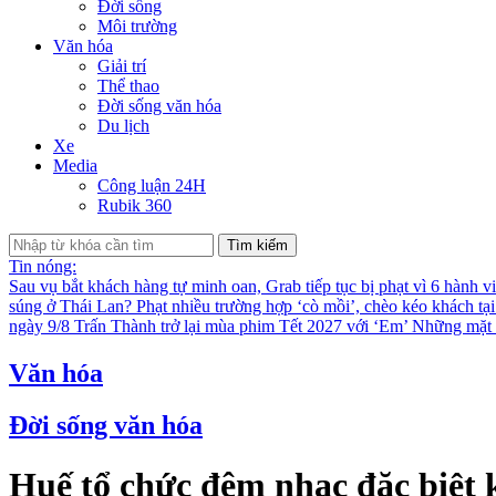
Đời sống
Môi trường
Văn hóa
Giải trí
Thể thao
Đời sống văn hóa
Du lịch
Xe
Media
Công luận 24H
Rubik 360
Tìm kiếm
Tin nóng:
Sau vụ bắt khách hàng tự minh oan, Grab tiếp tục bị phạt vì 6 hành v
súng ở Thái Lan?
Phạt nhiều trường hợp ‘cò mồi’, chèo kéo khách tạ
ngày 9/8
Trấn Thành trở lại mùa phim Tết 2027 với ‘Em’
Những mặt t
Văn hóa
Đời sống văn hóa
Huế tổ chức đêm nhạc đặc biệt 