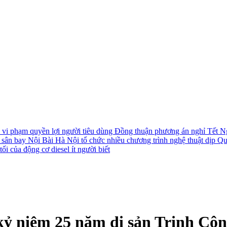
i vi phạm quyền lợi người tiêu dùng
Đồng thuận phương án nghỉ Tết N
i sân bay Nội Bài
Hà Nội tổ chức nhiều chương trình nghệ thuật dịp Q
ối của động cơ diesel ít người biết
kỷ niệm 25 năm di sản Trịnh Cô