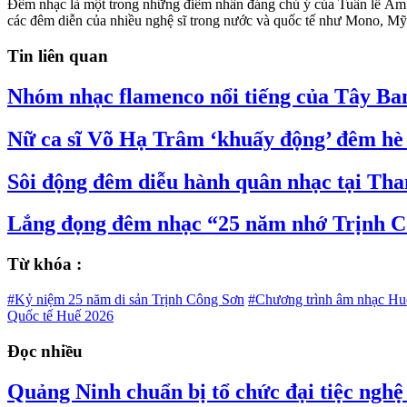
Đêm nhạc là một trong những điểm nhấn đáng chú ý của Tuần lễ Âm n
các đêm diễn của nhiều nghệ sĩ trong nước và quốc tế như Mono, Mỹ
Tin liên quan
Nhóm nhạc flamenco nổi tiếng của Tây Ban
Nữ ca sĩ Võ Hạ Trâm ‘khuấy động’ đêm h
Sôi động đêm diễu hành quân nhạc tại Th
Lắng đọng đêm nhạc “25 năm nhớ Trịnh C
Từ khóa :
#Kỷ niệm 25 năm di sản Trịnh Công Sơn
#Chương trình âm nhạc Huế
Quốc tế Huế 2026
Đọc nhiều
Quảng Ninh chuẩn bị tổ chức đại tiệc nghệ 