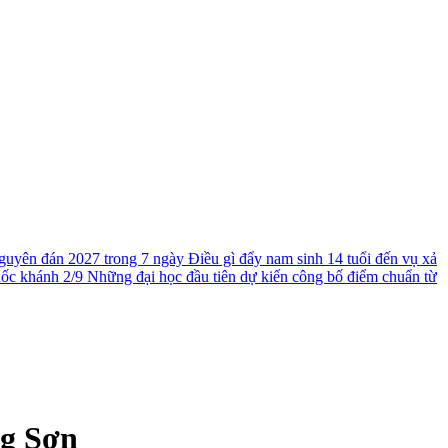
guyên đán 2027 trong 7 ngày
Điều gì đẩy nam sinh 14 tuổi đến vụ xả
uốc khánh 2/9
Những đại học đầu tiên dự kiến công bố điểm chuẩn từ
ng Sơn