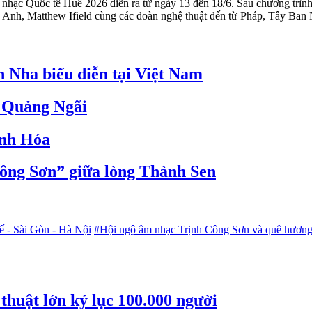
hạc Quốc tế Huế 2026 diễn ra từ ngày 13 đến 18/6. Sau chương trình 
 Anh, Matthew Ifield cùng các đoàn nghệ thuật đến từ Pháp, Tây Ban
 Nha biểu diễn tại Việt Nam
è Quảng Ngãi
anh Hóa
ông Sơn” giữa lòng Thành Sen
 - Sài Gòn - Hà Nội
#Hội ngộ âm nhạc Trịnh Công Sơn và quê hươn
thuật lớn kỷ lục 100.000 người