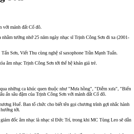
n với mảnh đất Cố đô.
 ra nhằm tưởng nhớ 25 năm ngày nhạc sĩ Trịnh Công Sơn đi xa (2001-
, Tấn Sơn, Viết Thu cùng nghệ sĩ saxophone Trần Mạnh Tuấn.
a âm nhạc Trịnh Công Sơn tới thế hệ khán giả trẻ.
ng qua những ca khúc quen thuộc như "Mưa hồng", "Diễm xưa", "Biển
g dấu ấn sâu đậm của Trịnh Công Sơn với mảnh đất Cố đô.
ương Huế. Ban tổ chức cho biết tên gọi chương trình gợi nhắc hành
 hướng tới.
ò giám đốc âm nhạc là nhạc sĩ Đức Trí, trong khi MC Tùng Leo sẽ dẫn