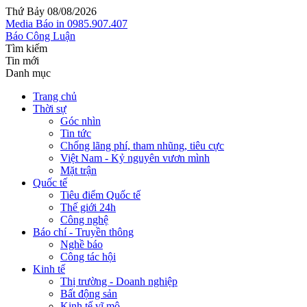
Thứ Bảy 08/08/2026
Media
Báo in
0985.907.407
Báo Công Luận
Tìm kiếm
Tin mới
Danh mục
Trang chủ
Thời sự
Góc nhìn
Tin tức
Chống lãng phí, tham nhũng, tiêu cực
Việt Nam - Kỷ nguyên vươn mình
Mặt trận
Quốc tế
Tiêu điểm Quốc tế
Thế giới 24h
Công nghệ
Báo chí - Truyền thông
Nghề báo
Công tác hội
Kinh tế
Thị trường - Doanh nghiệp
Bất động sản
Kinh tế vĩ mô