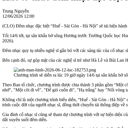
Trung Nguyễn
12/06/2026 12:00
(CLO) Đêm nhạc đặc biệt “Huế - Sài Gòn - Hà Nội” sẽ tái hiện hành
Tối 14/6 tới, tại sân khấu bờ sông Hương trước Trường Quốc học Huế
2026).
Đêm nhạc quy tụ nhiều nghệ sĩ gắn bó với các sáng tác của cố nhạ
Bên cạnh đó, sự góp mặt của các nghệ sĩ trẻ như Hà Lê và Bùi Lan H
Chương trình sẽ diễn ra lúc 19 giờ ngày 14/6 tại sân khấu bờ
Theo Ban tổ chức, chương trình được chia thành 3 phần gồm “Một cõ
nhớ", "Một cõi đi về", "Để gió cuốn đi", "Hạ trắng" hay "Nối vòng t
Không chỉ là một chương trình biểu diễn, “Huế - Sài Gòn - Hà Nội”
trình cuộc đời của người nhạc sĩ, đồng thời chuyển tải thông điệp về
Gia đình cố nhạc sĩ cũng sẽ tham dự chương trình với sự hiện diện 
dắt xuyên suốt đêm diễn.