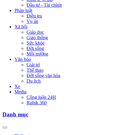
Đầu tư - Tài chính
Pháp luật
Điều tra
Vụ án
Xã hội
Giáo dục
Giao thông
Sức khỏe
Đời sống
Môi trường
Văn hóa
Giải trí
Thể thao
Đời sống văn hóa
Du lịch
Xe
Media
Công luận 24H
Rubik 360
Danh mục