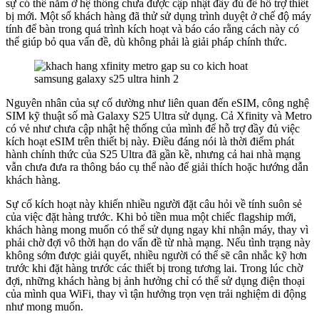
sự có thể nằm ở hệ thống chưa được cập nhật đầy đủ để hỗ trợ thiết
bị mới. Một số khách hàng đã thử sử dụng trình duyệt ở chế độ máy
tính để bàn trong quá trình kích hoạt và báo cáo rằng cách này có
thể giúp bỏ qua vấn đề, dù không phải là giải pháp chính thức.
Nguyên nhân của sự cố dường như liên quan đến eSIM, công nghệ
SIM kỹ thuật số mà Galaxy S25 Ultra sử dụng. Cả Xfinity và Metro
có vẻ như chưa cập nhật hệ thống của mình để hỗ trợ đầy đủ việc
kích hoạt eSIM trên thiết bị này. Điều đáng nói là thời điểm phát
hành chính thức của S25 Ultra đã gần kề, nhưng cả hai nhà mạng
vẫn chưa đưa ra thông báo cụ thể nào để giải thích hoặc hướng dẫn
khách hàng.
Sự cố kích hoạt này khiến nhiều người đặt câu hỏi về tính suôn sẻ
của việc đặt hàng trước. Khi bỏ tiền mua một chiếc flagship mới,
khách hàng mong muốn có thể sử dụng ngay khi nhận máy, thay vì
phải chờ đợi vô thời hạn do vấn đề từ nhà mạng. Nếu tình trạng này
không sớm được giải quyết, nhiều người có thể sẽ cân nhắc kỹ hơn
trước khi đặt hàng trước các thiết bị trong tương lai. Trong lúc chờ
đợi, những khách hàng bị ảnh hưởng chỉ có thể sử dụng điện thoại
của mình qua WiFi, thay vì tận hưởng trọn vẹn trải nghiệm di động
như mong muốn.