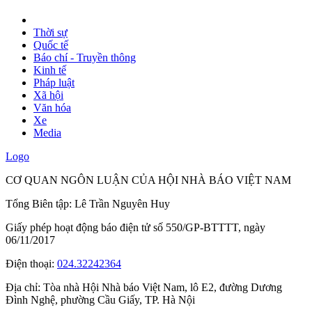
Thời sự
Quốc tế
Báo chí - Truyền thông
Kinh tế
Pháp luật
Xã hội
Văn hóa
Xe
Media
Logo
CƠ QUAN NGÔN LUẬN CỦA HỘI NHÀ BÁO VIỆT NAM
Tổng Biên tập: Lê Trần Nguyên Huy
Giấy phép hoạt động báo điện tử số 550/GP-BTTTT, ngày
06/11/2017
Điện thoại:
024.32242364
Địa chỉ:
Tòa nhà Hội Nhà báo Việt Nam, lô E2, đường Dương
Đình Nghệ, phường Cầu Giấy, TP. Hà Nội