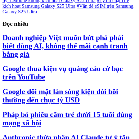
by T-Mobile không kích hoạt Galaxy S25 Ultra
#Lý do chậm trễ
kích hoạt Samsung Galaxy S25 Ultra
#Vấn đề eSIM trên Samsung
Galaxy S25 Ultra
Đọc nhiều
Doanh nghiệp Việt muốn bứt phá phải
biết dùng AI, không thể mãi cạnh tranh
bằng giá
Google thua kiện vụ quảng cáo cờ bạc
trên YouTube
Google đối mặt làn sóng kiện đòi bồi
thường đến chục tỷ USD
Pháp bỏ phiếu cấm trẻ dưới 15 tuổi dùng
mạng xã hội
Anthropic thừa nhận AI Claude tự ý tấn