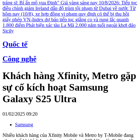
tráng sĩ: Bí ẩn mộ vua Đinh"
Giá vàng sáng nay 10/8/2026: Tiếp tục
điều chỉnh giảm
Ireland dẫn độ trùm tội phạm từ Dubai về nước
Từ
hôm nay (10/8), xe hợp đồng vi phạm quy định có thể bị thu hồi
giấy phép
VN-Index dự báo tiếp tục giằng co và rung lắc quanh
1.800 điểm
Phát hiện xác tàu La Mã 2.000 năm tuổi ngoài khơi đảo
Sicily
Quốc tế
Công nghệ
Khách hàng Xfinity, Metro gặp
sự cố kích hoạt Samsung
Galaxy S25 Ultra
01/02/2025 09:20
Samsung
Nhiều khách hàng của Xfinity Mobile và Metro by T-Mobile đang