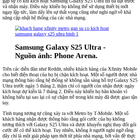
gặp sự cố khi kích hoạt Samsung Galaxy S25 Ultra dù đã đặt trước
và nhận máy. Điều này khiến họ không thể sử dụng thiết bị mới
ngay lập tức, làm dấy lên sự thất vọng cũng như nghi ngờ về khả
năng cập nhật hệ thống của các nhà mạng.
Samsung Galaxy S25 Ultra -
Nguồn ảnh: Phone Arena.
Trên các diễn đàn như Reddit, nhiều khách hàng của Xfinity Mobile
cho biết điện thoại của họ bị chặn kích hoạt. Một số người được nhà
mạng thông báo rằng hệ thống sẽ không sẵn sàng hỗ trợ Galaxy S25
Ultra trước ngày 5 tháng 2, thậm chí có người còn nhận được ngày
kích hoạt dự kiến là 7 tháng 2. Điều này khiến họ băn khoăn vì
không hiểu tại sao lại có sự chậm trễ trong khi máy đã được giao tận
tay.
Tình trạng tương tự cũng xảy ra với Metro by T-Mobile. Một số
khách hàng nhận được thông báo rằng gói cước của họ không
tương thích với Galaxy S25 Ultra và được khuyến nghị thay đổi gói
cước để có thể kích hoạt. Tuy nhiên, không ít người nghi ngờ rằng
đây chỉ là một giải pháp tạm thời từ phía nhà mạng, bởi vấn đề thực