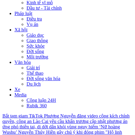
Kinh tế vĩ mô
Đầu tư - Tài chính
Pháp luật
Điều tra
Vụ án
Xã hội
Giáo dục
Giao thông
Sức khỏe
Đời sống
Môi trường
Văn hóa
Giải trí
Thể thao
Đời sống văn hóa
Du lịch
Xe
Media
Công luận 24H
Rubik 360
Bắt tạm giam TikTok Phượng Nguyễn đăng video công kích chính
quyền, công an
Lào Cai yêu cầu khẩn trương cập nhật phương án
ứng phó thiên tai, di dời dân khỏi vùng nguy hiểm
‘Nữ hoàng
Wushu’ Nguyễn Thúy Hiền gây chú ý khi đóng phim "Hộ linh