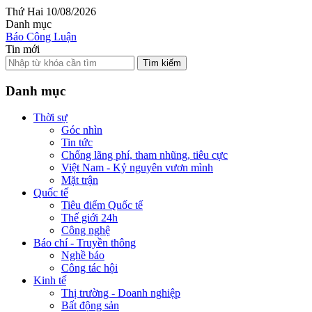
Thứ Hai 10/08/2026
Danh mục
Báo Công Luận
Tin mới
Tìm kiếm
Danh mục
Thời sự
Góc nhìn
Tin tức
Chống lãng phí, tham nhũng, tiêu cực
Việt Nam - Kỷ nguyên vươn mình
Mặt trận
Quốc tế
Tiêu điểm Quốc tế
Thế giới 24h
Công nghệ
Báo chí - Truyền thông
Nghề báo
Công tác hội
Kinh tế
Thị trường - Doanh nghiệp
Bất động sản