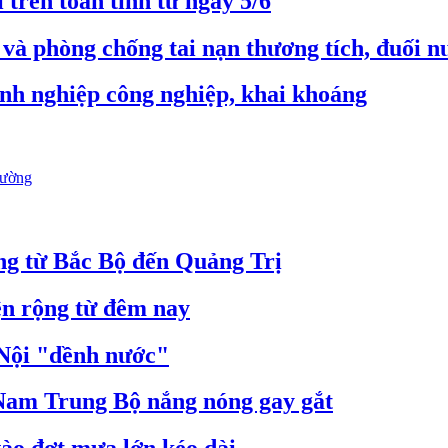
trên toàn tỉnh từ ngày 5/6
và phòng chống tai nạn thương tích, đuối 
nh nghiệp công nghiệp, khai khoáng
rường
ộng từ Bắc Bộ đến Quảng Trị
n rộng từ đêm nay
Nội "dềnh nước"
Nam Trung Bộ nắng nóng gay gắt