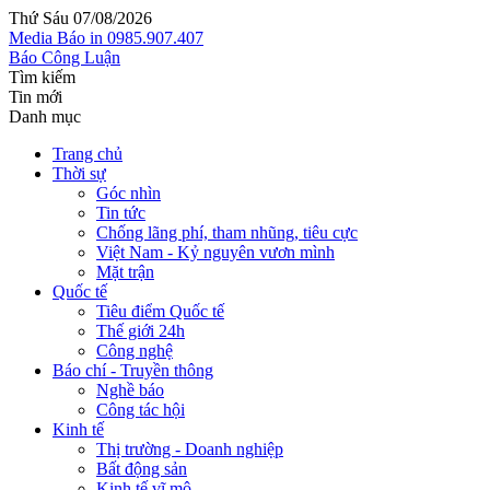
Thứ Sáu 07/08/2026
Media
Báo in
0985.907.407
Báo Công Luận
Tìm kiếm
Tin mới
Danh mục
Trang chủ
Thời sự
Góc nhìn
Tin tức
Chống lãng phí, tham nhũng, tiêu cực
Việt Nam - Kỷ nguyên vươn mình
Mặt trận
Quốc tế
Tiêu điểm Quốc tế
Thế giới 24h
Công nghệ
Báo chí - Truyền thông
Nghề báo
Công tác hội
Kinh tế
Thị trường - Doanh nghiệp
Bất động sản
Kinh tế vĩ mô