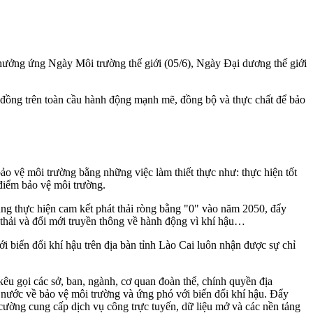
ưởng ứng Ngày Môi trường thế giới (05/6), Ngày Đại dương thế giới
 đồng trên toàn cầu hành động mạnh mẽ, đồng bộ và thực chất để bảo
o vệ môi trường bằng những việc làm thiết thực như: thực hiện tốt
 điểm bảo vệ môi trường.
ung thực hiện cam kết phát thải ròng bằng "0" vào năm 2050, đẩy
t thải và đổi mới truyền thông về hành động vì khí hậu…
i biến đổi khí hậu trên địa bàn tỉnh Lào Cai luôn nhận được sự chỉ
êu gọi các sở, ban, ngành, cơ quan đoàn thể, chính quyền địa
à nước về bảo vệ môi trường và ứng phó với biến đổi khí hậu. Đẩy
cường cung cấp dịch vụ công trực tuyến, dữ liệu mở và các nền tảng