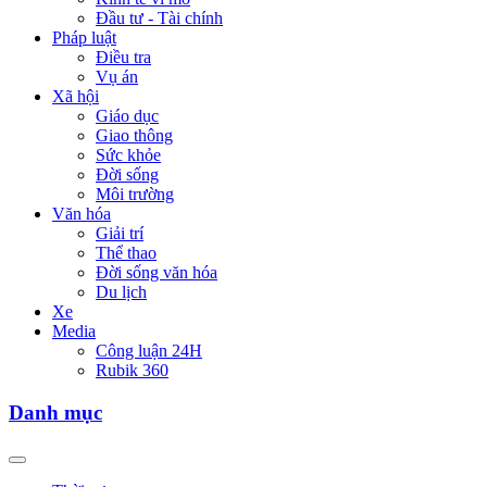
Đầu tư - Tài chính
Pháp luật
Điều tra
Vụ án
Xã hội
Giáo dục
Giao thông
Sức khỏe
Đời sống
Môi trường
Văn hóa
Giải trí
Thể thao
Đời sống văn hóa
Du lịch
Xe
Media
Công luận 24H
Rubik 360
Danh mục