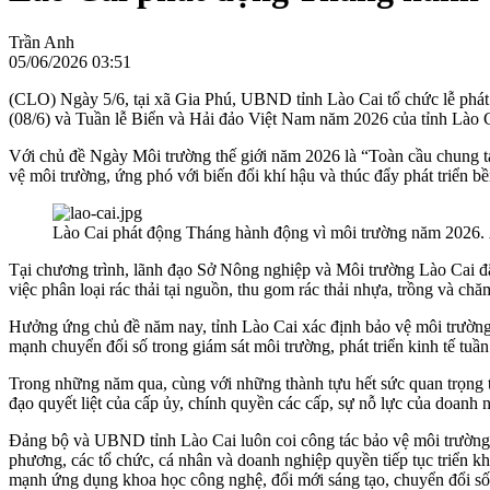
Trần Anh
05/06/2026 03:51
(CLO) Ngày 5/6, tại xã Gia Phú, UBND tỉnh Lào Cai tổ chức lễ phá
(08/6) và Tuần lễ Biển và Hải đảo Việt Nam năm 2026 của tỉnh Lào C
Với chủ đề Ngày Môi trường thế giới năm 2026 là “Toàn cầu chung ta
vệ môi trường, ứng phó với biến đổi khí hậu và thúc đẩy phát triển b
Lào Cai phát động Tháng hành động vì môi trường năm 2026
Tại chương trình, lãnh đạo Sở Nông nghiệp và Môi trường Lào Cai đã 
việc phân loại rác thải tại nguồn, thu gom rác thải nhựa, trồng và c
Hưởng ứng chủ đề năm nay, tỉnh Lào Cai xác định bảo vệ môi trường, 
mạnh chuyển đổi số trong giám sát môi trường, phát triển kinh tế tuầ
Trong những năm qua, cùng với những thành tựu hết sức quan trọng tro
đạo quyết liệt của cấp ủy, chính quyền các cấp, sự nỗ lực của doan
Đảng bộ và UBND tỉnh Lào Cai luôn coi công tác bảo vệ môi trường v
phương, các tổ chức, cá nhân và doanh nghiệp quyền tiếp tục triển k
mạnh ứng dụng khoa học công nghệ, đổi mới sáng tạo, chuyển đổi số t