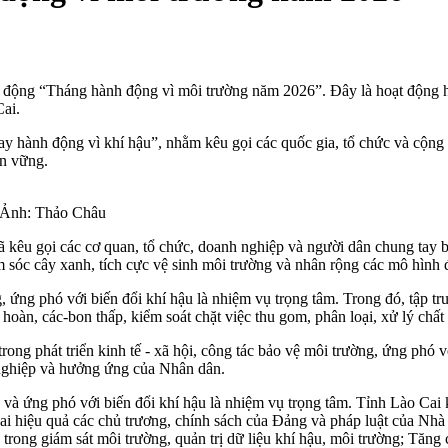
t động “Tháng hành động vì môi trường năm 2026”. Đây là hoạt động h
ai.
y hành động vì khí hậu”, nhằm kêu gọi các quốc gia, tổ chức và cộng
ền vững.
. Ảnh: Thảo Châu
kêu gọi các cơ quan, tổ chức, doanh nghiệp và người dân chung tay bả
hăm sóc cây xanh, tích cực vệ sinh môi trường và nhân rộng các mô hình
ứng phó với biến đổi khí hậu là nhiệm vụ trọng tâm. Trong đó, tập tr
n hoàn, các-bon thấp, kiểm soát chặt việc thu gom, phân loại, xử lý chấ
ng phát triển kinh tế - xã hội, công tác bảo vệ môi trường, ứng phó vớ
h nghiệp và hưởng ứng của Nhân dân.
à ứng phó với biến đổi khí hậu là nhiệm vụ trọng tâm. Tỉnh Lào Cai k
hai hiệu quả các chủ trương, chính sách của Đảng và pháp luật của Nh
rong giám sát môi trường, quản trị dữ liệu khí hậu, môi trường; Tăng 