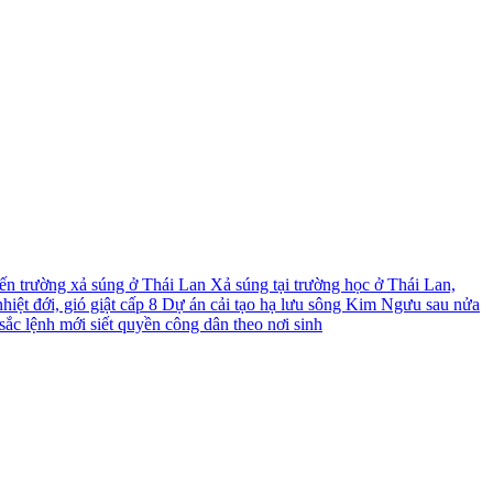
́n trường xả súng ở Thái Lan
Xả súng tại trường học ở Thái Lan,
iệt đới, gió giật cấp 8
Dự án cải tạo hạ lưu sông Kim Ngưu sau nửa
ắc lệnh mới siết quyền công dân theo nơi sinh