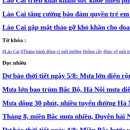
Lào Cai triển khai khám sức khỏe miễn phí 
Lào Cai tăng cường bảo đảm quyền trẻ em 
Lào Cai gặp mặt tháo gỡ khó khăn cho doa
Từ khóa :
#Lào Cai
#Tháng hành động vì môi trường
#trồng cây
#bảo vệ môi t
Đọc nhiều
Dự báo thời tiết ngày 5/8: Mưa lớn diện r
Mưa lớn bao trùm Bắc Bộ, Hà Nội mưa diệ
Mưa dông 30 phút, nhiều tuyến đường Hà 
Tháng 8, miền Bắc mưa nhiều, Duyên hải 