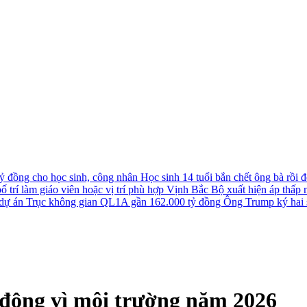
tỷ đồng cho học sinh, công nhân
Học sinh 14 tuổi bắn chết ông bà rồi đê
 trí làm giáo viên hoặc vị trí phù hợp
Vịnh Bắc Bộ xuất hiện áp thấp nh
u dự án Trục không gian QL1A gần 162.000 tỷ đồng
Ông Trump ký hai s
động vì môi trường năm 2026