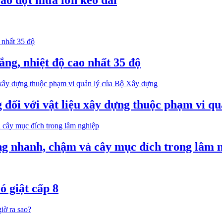
vào đợt mưa lớn kéo dài
ắng, nhiệt độ cao nhất 35 độ
 đối với vật liệu xây dựng thuộc phạm vi q
ng nhanh, chậm và cây mục đích trong lâm 
ó giật cấp 8