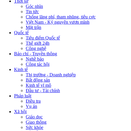
Thời sự
Góc nhìn
Tin tức
Chống lãng phí, tham nhũng, tiêu cực
Việt Nam - Kỷ nguyên vươn mình
Mặt trận
Quốc tế
Tiêu điểm Quốc tế
Thế giới 24h
Công nghệ
Báo chí - Truyền thông
Nghề báo
Công tác hội
Kinh tế
Thị trường - Doanh nghiệp
Bất động sản
Kinh tế vĩ mô
Đầu tư - Tài chính
Pháp luật
Điều tra
Vụ án
Xã hội
Giáo dục
Giao thông
Sức khỏe