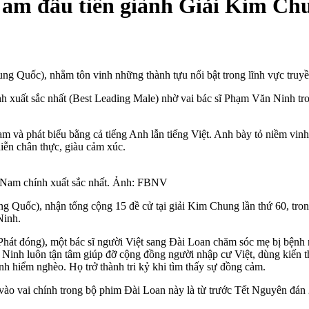
 Nam đầu tiên giành Giải Kim Ch
rung Quốc), nhằm tôn vinh những thành tựu nổi bật trong lĩnh vực truyề
 xuất sắc nhất (Best Leading Male) nhờ vai bác sĩ Phạm Văn Ninh tro
Nam và phát biểu bằng cả tiếng Anh lẫn tiếng Việt. Anh bày tỏ niềm vin
iễn chân thực, giàu cảm xúc.
ải Nam chính xuất sắc nhất. Ảnh: FBNV
g Quốc), nhận tổng cộng 15 đề cử tại giải Kim Chung lần thứ 60, tro
Ninh.
át đóng), một bác sĩ người Việt sang Đài Loan chăm sóc mẹ bị bệnh n
Ninh luôn tận tâm giúp đỡ cộng đồng người nhập cư Việt, dùng kiến t
h hiểm nghèo. Họ trở thành tri kỷ khi tìm thấy sự đồng cảm.
h vào vai chính trong bộ phim Đài Loan này
là
từ trước Tết Nguyên đán 