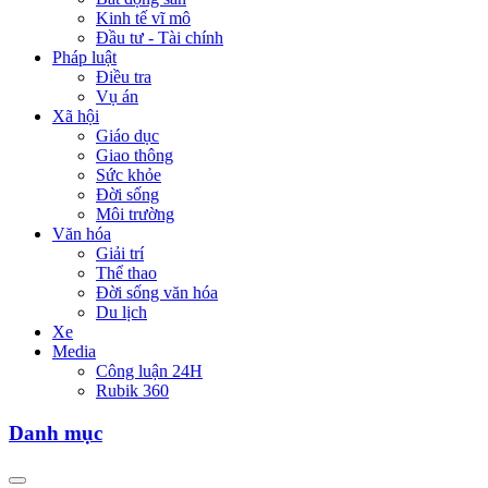
Kinh tế vĩ mô
Đầu tư - Tài chính
Pháp luật
Điều tra
Vụ án
Xã hội
Giáo dục
Giao thông
Sức khỏe
Đời sống
Môi trường
Văn hóa
Giải trí
Thể thao
Đời sống văn hóa
Du lịch
Xe
Media
Công luận 24H
Rubik 360
Danh mục