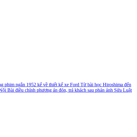
ng phim ngắn 1952 kể về thiết kế xe Ford
Từ bài học Hiroshima đến
ội Bài điều chỉnh phương án đón, trả khách sau phản ánh
Sửa Luật