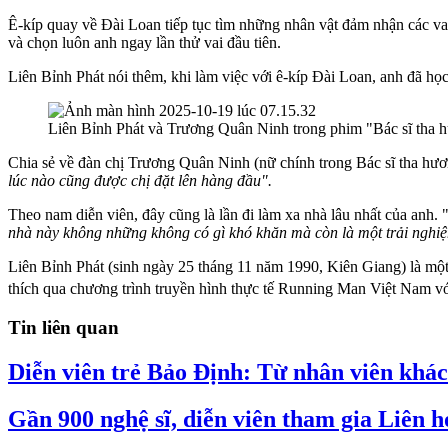
Ê-kíp quay về Đài Loan tiếp tục tìm những nhân vật đảm nhận các v
và chọn luôn anh ngay lần thử vai đầu tiên.
Liên Bỉnh Phát nói thêm, khi làm việc với ê-kíp Đài Loan, anh đã học
Liên Bỉnh Phát
và Trương Quân Ninh trong phim "Bác sĩ tha
Chia sẻ về đàn chị Trương Quân Ninh (nữ chính trong Bác sĩ tha hươn
lúc nào cũng được chị đặt lên hàng đầu".
Theo nam diễn viên, đây cũng là lần đi làm xa nhà lâu nhất của anh. 
nhà này không những không có gì khó khăn mà còn là một trải nghiệ
Liên Bỉnh Phát (sinh ngày 25 tháng 11 năm 1990, Kiên Giang) là mộ
thích qua chương trình truyền hình thực tế Running Man Việt Nam với
Tin liên quan
Diễn viên trẻ Bảo Định: Từ nhân viên khách
Gần 900 nghệ sĩ, diễn viên tham gia Liên 