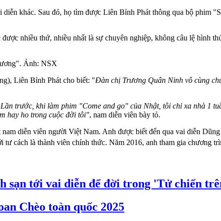
ai diễn khác. Sau đó, họ tìm được Liên Bỉnh Phát thông qua bộ phim 
 được nhiều thứ, nhiều nhất là sự chuyên nghiệp, không câu lệ hình th
 hương". Ảnh: NSX
g), Liên Bỉnh Phát cho biết: "
Đàn chị Trương Quân Ninh vô cùng chuy
"
Lần trước, khi làm phim "Come and go" của Nhật, tôi chỉ xa nhà 1 tuầ
m hay ho trong cuộc đời tôi"
, nam diễn viên bày tỏ.
t nam diễn viên người Việt Nam
. Anh được biết đến qua vai diễn Dũng
 tư cách là thành viên chính thức.
Năm 2016, anh tham gia chương tr
 sạn tới vai diễn để đời trong 'Tử chiến tr
hoan Chèo toàn quốc 2025