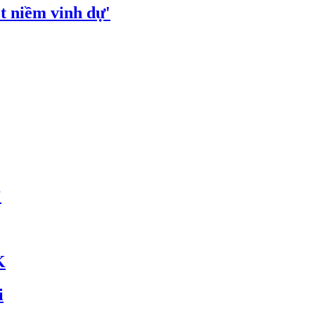
t niềm vinh dự'
’
K
i