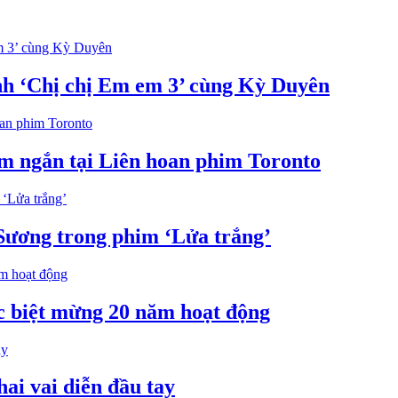
nh ‘Chị chị Em em 3’ cùng Kỳ Duyên
im ngắn tại Liên hoan phim Toronto
 Sương trong phim ‘Lửa trắng’
ặc biệt mừng 20 năm hoạt động
hai vai diễn đầu tay