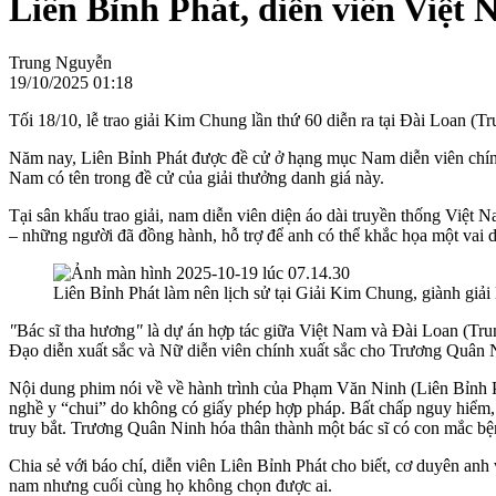
Liên Bỉnh Phát, diễn viên Việt
Trung Nguyễn
19/10/2025 01:18
Tối 18/10, lễ trao giải Kim Chung lần thứ 60 diễn ra tại Đài Loan (T
Năm nay, Liên Bỉnh Phát được đề cử ở hạng mục Nam diễn viên chính
Nam có tên trong đề cử của giải thưởng danh giá này.
Tại sân khấu trao giải, nam diễn viên diện áo dài truyền thống Việt 
– những người đã đồng hành, hỗ trợ để anh có thể khắc họa một vai d
Liên Bỉnh Phát làm nên lịch sử tại Giải Kim Chung, giành gi
"
Bác sĩ tha hương
"
là dự án hợp tác giữa Việt Nam và Đài Loan (Trun
Đạo diễn xuất sắc và Nữ diễn viên chính xuất sắc cho Trương Quân 
Nội dung phim nói về về hành trình của Phạm Văn Ninh (Liên Bỉnh Ph
nghề y “chui” do không có giấy phép hợp pháp. Bất chấp nguy hiểm, 
truy bắt. Trương Quân Ninh hóa thân thành một bác sĩ có con mắc bện
Chia sẻ với báo chí, diễn viên Liên Bỉnh Phát cho biết, cơ duyên an
nam nhưng cuối cùng họ không chọn được ai.