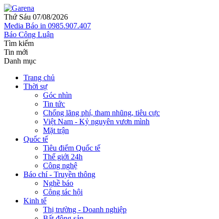
Thứ Sáu 07/08/2026
Media
Báo in
0985.907.407
Báo Công Luận
Tìm kiếm
Tin mới
Danh mục
Trang chủ
Thời sự
Góc nhìn
Tin tức
Chống lãng phí, tham nhũng, tiêu cực
Việt Nam - Kỷ nguyên vươn mình
Mặt trận
Quốc tế
Tiêu điểm Quốc tế
Thế giới 24h
Công nghệ
Báo chí - Truyền thông
Nghề báo
Công tác hội
Kinh tế
Thị trường - Doanh nghiệp
Bất động sản