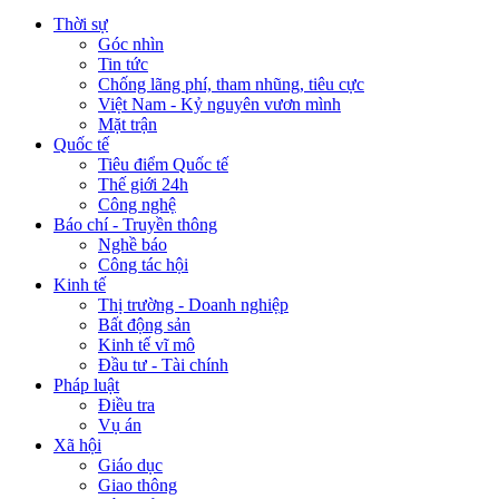
Thời sự
Góc nhìn
Tin tức
Chống lãng phí, tham nhũng, tiêu cực
Việt Nam - Kỷ nguyên vươn mình
Mặt trận
Quốc tế
Tiêu điểm Quốc tế
Thế giới 24h
Công nghệ
Báo chí - Truyền thông
Nghề báo
Công tác hội
Kinh tế
Thị trường - Doanh nghiệp
Bất động sản
Kinh tế vĩ mô
Đầu tư - Tài chính
Pháp luật
Điều tra
Vụ án
Xã hội
Giáo dục
Giao thông