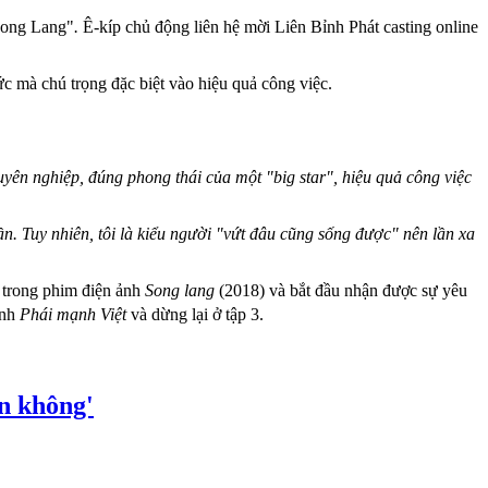
"Song Lang"
.
Ê-kíp chủ động liên hệ mời Liên Bỉnh Phát casting online
ức mà chú trọng đặc biệt vào hiệu quả công việc.
ên nghiệp, đúng phong thái của một "big star", hiệu quả công việc
n. Tuy nhiên, tôi là kiểu người "vứt đâu cũng sống được" nên lần xa
 trong phim điện ảnh
Song lang
(2018) và bắt đầu nhận được sự yêu
ình
Phái mạnh Việt
và dừng lại ở tập 3.
ên không'