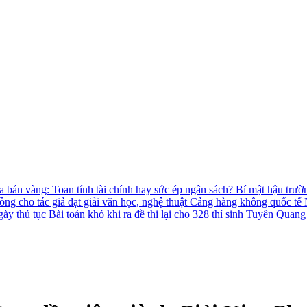
 bán vàng: Toan tính tài chính hay sức ép ngân sách?
Bí mật hậu trườ
ồng cho tác giả đạt giải văn học, nghệ thuật
Cảng hàng không quốc tế N
gày thủ tục
Bài toán khó khi ra đề thi lại cho 328 thí sinh Tuyên Quang