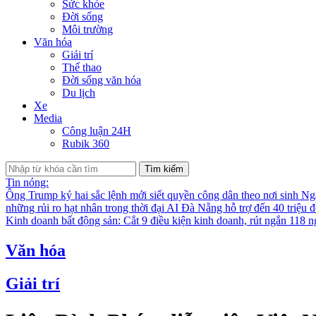
Sức khỏe
Đời sống
Môi trường
Văn hóa
Giải trí
Thể thao
Đời sống văn hóa
Du lịch
Xe
Media
Công luận 24H
Rubik 360
Tìm kiếm
Tin nóng:
Ông Trump ký hai sắc lệnh mới siết quyền công dân theo nơi sinh
Nga
những rủi ro hạt nhân trong thời đại AI
Đà Nẵng hỗ trợ đến 40 triệu đ
Kinh doanh bất động sản: Cắt 9 điều kiện kinh doanh, rút ngắn 118 n
Văn hóa
Giải trí