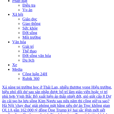
Pháp luật
Điều tra
Vụ án
Xã hội
Giáo dục
Giao thông
Sức khỏe
Đời sống
Môi trường
Văn hóa
Giải trí
Thể thao
Đời sống văn hóa
Du lịch
Xe
Media
Công luận 24H
Rubik 360
Xả súng tại trường học ở Thái Lan, nhiều thương vong
Hiệu trưởng,
hiệu phó dôi dư sau sáp nhập được bố trí làm giáo viên hoặc vị trí
phù hợp
Vịnh Bắc Bộ xuất hiện áp thấp nhiệt đới, gió giật cấp 8
Dự
án cải tạo hạ lưu sông Kim Ngưu sau nửa năm thi công giờ ra sao?
Hà Nội 'chạy đua' giải phóng mặt bằng siêu dự án Trục không gian
QL1A gần 162.000 tỷ đồng
Ông Trump ký hai sắc lệnh mới siết