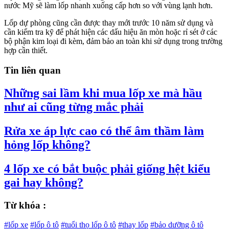
nước Mỹ sẽ làm lốp nhanh xuống cấp hơn so với vùng lạnh hơn.
Lốp dự phòng cũng cần được thay mới trước 10 năm sử dụng và
cần kiểm tra kỹ để phát hiện các dấu hiệu ăn mòn hoặc rỉ sét ở các
bộ phận kim loại đi kèm, đảm bảo an toàn khi sử dụng trong trường
hợp cần thiết.
Tin liên quan
Những sai lầm khi mua lốp xe mà hầu
như ai cũng từng mắc phải
Rửa xe áp lực cao có thể âm thầm làm
hỏng lốp không?
4 lốp xe có bắt buộc phải giống hệt kiểu
gai hay không?
Từ khóa :
#lốp xe
#lốp ô tô
#tuổi thọ lốp ô tô
#thay lốp
#bảo dưỡng ô tô