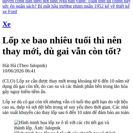
quyền công dân theo nơi sinh
Nga bán vàng: Toan tính tài chính hay
sức ép ngân sách?
Bí mật hậu trường phim ngắn 1952 kể về thiết kế
xe Ford
Xe
Lốp xe bao nhiêu tuổi thì nên
thay mới, dù gai vẫn còn tốt?
Hải Hà (Theo Jalopnik)
10/06/2026 06:41
(CLO) Lốp xe cần được thay mới trong khoảng từ 6 đến 10 năm sử
dụng dù gai còn tốt, do cao su và các thành phần bên trong lão hóa
gây nguy hiểm tiềm ẩn.
Lốp xe dù có gai còn tốt nhưng vẫn có tuổi thọ giới hạn do vật liệu
cao su, thép và sợi dệt bên trong sẽ suy yếu theo thời gian. Các nhà
sản xuất khuyến cáo thay lốp sau 6 đến 10 năm để đảm bảo an toàn.