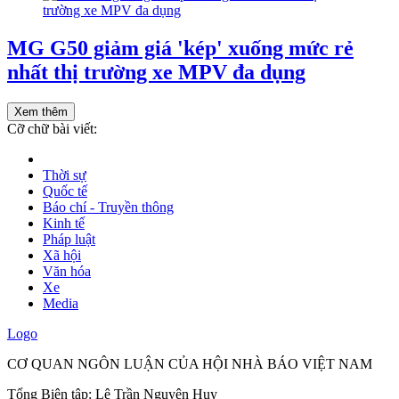
MG G50 giảm giá 'kép' xuống mức rẻ
nhất thị trường xe MPV đa dụng
Xem thêm
Cỡ chữ bài viết:
Thời sự
Quốc tế
Báo chí - Truyền thông
Kinh tế
Pháp luật
Xã hội
Văn hóa
Xe
Media
Logo
CƠ QUAN NGÔN LUẬN CỦA HỘI NHÀ BÁO VIỆT NAM
Tổng Biên tập: Lê Trần Nguyên Huy