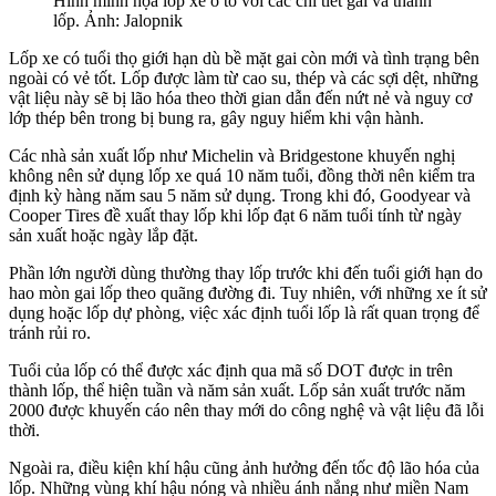
Hình minh họa lốp xe ô tô với các chi tiết gai và thành
lốp. Ảnh: Jalopnik
Lốp xe có tuổi thọ giới hạn dù bề mặt gai còn mới và tình trạng bên
ngoài có vẻ tốt. Lốp được làm từ cao su, thép và các sợi dệt, những
vật liệu này sẽ bị lão hóa theo thời gian dẫn đến nứt nẻ và nguy cơ
lớp thép bên trong bị bung ra, gây nguy hiểm khi vận hành.
Các nhà sản xuất lốp như Michelin và Bridgestone khuyến nghị
không nên sử dụng lốp xe quá 10 năm tuổi, đồng thời nên kiểm tra
định kỳ hàng năm sau 5 năm sử dụng. Trong khi đó, Goodyear và
Cooper Tires đề xuất thay lốp khi lốp đạt 6 năm tuổi tính từ ngày
sản xuất hoặc ngày lắp đặt.
Phần lớn người dùng thường thay lốp trước khi đến tuổi giới hạn do
hao mòn gai lốp theo quãng đường đi. Tuy nhiên, với những xe ít sử
dụng hoặc lốp dự phòng, việc xác định tuổi lốp là rất quan trọng để
tránh rủi ro.
Tuổi của lốp có thể được xác định qua mã số DOT được in trên
thành lốp, thể hiện tuần và năm sản xuất. Lốp sản xuất trước năm
2000 được khuyến cáo nên thay mới do công nghệ và vật liệu đã lỗi
thời.
Ngoài ra, điều kiện khí hậu cũng ảnh hưởng đến tốc độ lão hóa của
lốp. Những vùng khí hậu nóng và nhiều ánh nắng như miền Nam