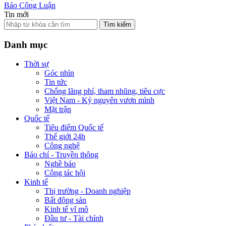
Báo Công Luận
Tin mới
Tìm kiếm
Danh mục
Thời sự
Góc nhìn
Tin tức
Chống lãng phí, tham nhũng, tiêu cực
Việt Nam - Kỷ nguyên vươn mình
Mặt trận
Quốc tế
Tiêu điểm Quốc tế
Thế giới 24h
Công nghệ
Báo chí - Truyền thông
Nghề báo
Công tác hội
Kinh tế
Thị trường - Doanh nghiệp
Bất động sản
Kinh tế vĩ mô
Đầu tư - Tài chính