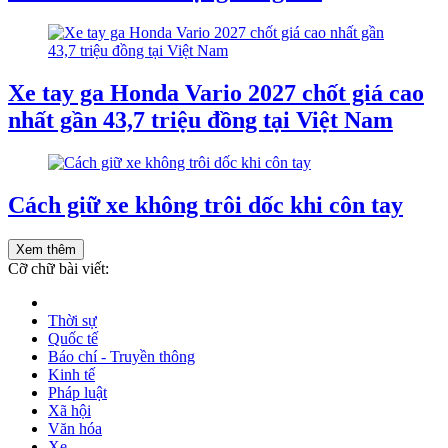
Xe tay ga Honda Vario 2027 chốt giá cao
nhất gần 43,7 triệu đồng tại Việt Nam
Cách giữ xe không trôi dốc khi côn tay
Xem thêm
Cỡ chữ bài viết:
Thời sự
Quốc tế
Báo chí - Truyền thông
Kinh tế
Pháp luật
Xã hội
Văn hóa
Xe