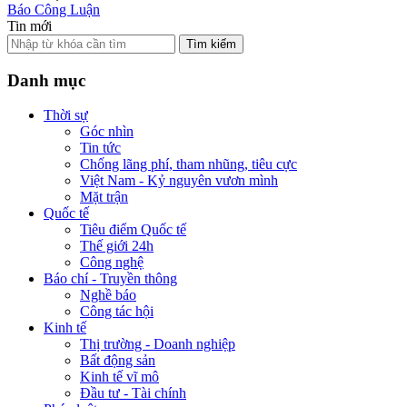
Báo Công Luận
Tin mới
Tìm kiếm
Danh mục
Thời sự
Góc nhìn
Tin tức
Chống lãng phí, tham nhũng, tiêu cực
Việt Nam - Kỷ nguyên vươn mình
Mặt trận
Quốc tế
Tiêu điểm Quốc tế
Thế giới 24h
Công nghệ
Báo chí - Truyền thông
Nghề báo
Công tác hội
Kinh tế
Thị trường - Doanh nghiệp
Bất động sản
Kinh tế vĩ mô
Đầu tư - Tài chính