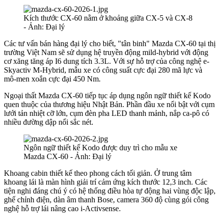
Kích thước CX-60 nằm ở khoảng giữa CX-5 và CX-8
- Ảnh: Đại lý
Các tư vấn bán hàng đại lý cho biết, "tân binh" Mazda CX-60 tại thị
trường Việt Nam sẽ sử dụng hệ truyền động mild-hybrid với động
cơ xăng tăng áp I6 dung tích 3.3L. Với sự hỗ trợ của công nghệ e-
Skyactiv M-Hybrid, mẫu xe có công suất cực đại 280 mã lực và
mô-men xoắn cực đại 450 Nm.
Ngoại thất Mazda CX-60 tiếp tục áp dụng ngôn ngữ thiết kế Kodo
quen thuộc của thương hiệu Nhật Bản. Phần đầu xe nổi bật với cụm
lưới tản nhiệt cỡ lớn, cụm đèn pha LED thanh mảnh, nắp ca-pô có
nhiều đường dập nổi sắc nét.
Ngôn ngữ thiết kế Kodo được duy trì cho mẫu xe
Mazda CX-60 - Ảnh: Đại lý
Khoang cabin thiết kế theo phong cách tối giản. Ở trung tâm
khoang lái là màn hình giải trí cảm ứng kích thước 12,3 inch. Các
tiện nghi đáng chú ý có hệ thống điều hòa tự động hai vùng độc lập,
ghế chỉnh điện, dàn âm thanh Bose, camera 360 độ cùng gói công
nghệ hỗ trợ lái nâng cao i-Activsense.