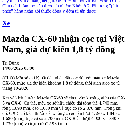
dậy đi lại sau 8 tháng liệt giường
FIFA xin lỗi vụ 'bán World Cup',
Chủ tịch Infantino vẫn được tín nhiệm
Khởi tố 2 đối tượng "phù
phép" hàng ngàn gói thuốc đông y dởm từ tân dược
Xe
Mazda CX-60 nhận cọc tại Việt
Nam, giá dự kiến 1,8 tỷ đồng
Trí Dũng
14/06/2026 03:00
(CLO) Một số đại lý bắt đầu nhận đặt cọc đối với mẫu xe Mazda
CX-60, mức giá dự kiến khoảng 1,8 tỷ đồng, thời gian giao xe từ
tháng 10/2026.
Xét về kích thước, Mazda CX-60 sẽ chen vào khoảng giữa của CX-
5 và CX-8. Cụ thể, mẫu xe sở hữu chiều dài tổng thể 4.740 mm,
rộng 1.890 mm, cao 1.680 mm và trục cơ sở 2.870 mm. Trong khi
đó, CX-5 có kích thước dài x rộng x cao lần lượt 4.590 x 1.845 x
1.680 (mm), trục cơ sở 2.700 mm; CX-8 lần lượt 4.900 x 1.840 x
1.730 (mm) và trục cơ sở 2.930 mm.