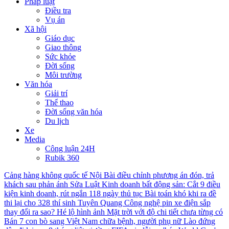
Pháp luật
Điều tra
Vụ án
Xã hội
Giáo dục
Giao thông
Sức khỏe
Đời sống
Môi trường
Văn hóa
Giải trí
Thể thao
Đời sống văn hóa
Du lịch
Xe
Media
Công luận 24H
Rubik 360
Cảng hàng không quốc tế Nội Bài điều chỉnh phương án đón, trả
khách sau phản ánh
Sửa Luật Kinh doanh bất động sản: Cắt 9 điều
kiện kinh doanh, rút ngắn 118 ngày thủ tục
Bài toán khó khi ra đề
thi lại cho 328 thí sinh Tuyên Quang
Công nghệ pin xe điện sắp
thay đổi ra sao?
Hé lộ hình ảnh Mặt trời với độ chi tiết chưa từng có
Bán 7 con bò sang Việt Nam chữa bệnh, người phụ nữ Lào đứng