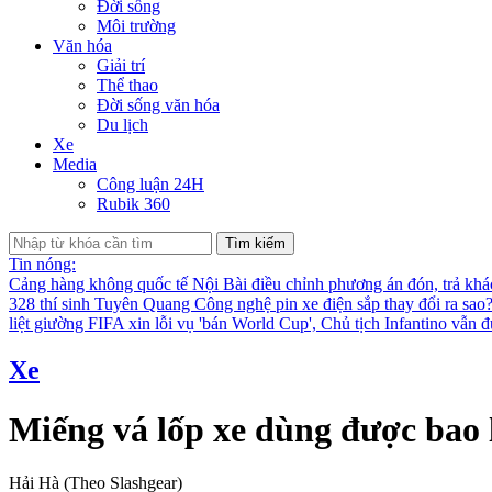
Đời sống
Môi trường
Văn hóa
Giải trí
Thể thao
Đời sống văn hóa
Du lịch
Xe
Media
Công luận 24H
Rubik 360
Tìm kiếm
Tin nóng:
Cảng hàng không quốc tế Nội Bài điều chỉnh phương án đón, trả kh
328 thí sinh Tuyên Quang
Công nghệ pin xe điện sắp thay đổi ra sao
liệt giường
FIFA xin lỗi vụ 'bán World Cup', Chủ tịch Infantino vẫn 
Xe
Miếng vá lốp xe dùng được bao 
Hải Hà (Theo Slashgear)