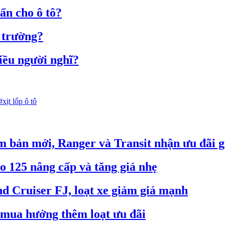
uẩn cho ô tô?
ị trường?
iều người nghĩ?
#xịt lốp ô tô
m bản mới, Ranger và Transit nhận ưu đãi g
o 125 nâng cấp và tăng giá nhẹ
d Cruiser FJ, loạt xe giảm giá mạnh
h mua hưởng thêm loạt ưu đãi