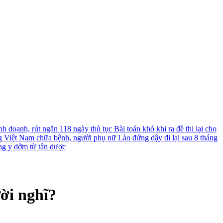
nh doanh, rút ngắn 118 ngày thủ tục
Bài toán khó khi ra đề thi lại cho
g Việt Nam chữa bệnh, người phụ nữ Lào đứng dậy đi lại sau 8 tháng
ng y dởm từ tân dược
ời nghĩ?