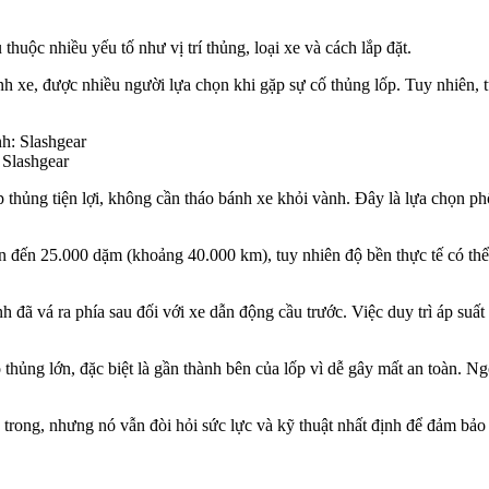
uộc nhiều yếu tố như vị trí thủng, loại xe và cách lắp đặt.
 xe, được nhiều người lựa chọn khi gặp sự cố thủng lốp. Tuy nhiên, t
 Slashgear
 thủng tiện lợi, không cần tháo bánh xe khỏi vành. Đây là lựa chọn phổ
ên đến 25.000 dặm (khoảng 40.000 km), tuy nhiên độ bền thực tế có thể k
đã vá ra phía sau đối với xe dẫn động cầu trước. Việc duy trì áp suất
ủng lớn, đặc biệt là gần thành bên của lốp vì dễ gây mất an toàn. Ng
n trong, nhưng nó vẫn đòi hỏi sức lực và kỹ thuật nhất định để đảm bả