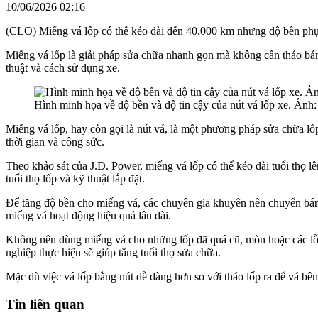
10/06/2026 02:16
(CLO) Miếng vá lốp có thể kéo dài đến 40.000 km nhưng độ bền phụ th
Miếng vá lốp là giải pháp sửa chữa nhanh gọn mà không cần tháo bánh
thuật và cách sử dụng xe.
Hình minh họa về độ bền và độ tin cậy của nút vá lốp xe. Ảnh:
Miếng vá lốp, hay còn gọi là nút vá, là một phương pháp sửa chữa lốp
thời gian và công sức.
Theo khảo sát của J.D. Power, miếng vá lốp có thể kéo dài tuổi thọ l
tuổi thọ lốp và kỹ thuật lắp đặt.
Để tăng độ bền cho miếng vá, các chuyên gia khuyên nên chuyển bánh 
miếng vá hoạt động hiệu quả lâu dài.
Không nên dùng miếng vá cho những lốp đã quá cũ, mòn hoặc các lỗ th
nghiệp thực hiện sẽ giúp tăng tuổi thọ sửa chữa.
Mặc dù việc vá lốp bằng nút dễ dàng hơn so với tháo lốp ra để vá bê
Tin liên quan