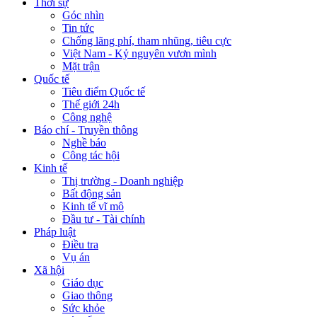
Thời sự
Góc nhìn
Tin tức
Chống lãng phí, tham nhũng, tiêu cực
Việt Nam - Kỷ nguyên vươn mình
Mặt trận
Quốc tế
Tiêu điểm Quốc tế
Thế giới 24h
Công nghệ
Báo chí - Truyền thông
Nghề báo
Công tác hội
Kinh tế
Thị trường - Doanh nghiệp
Bất động sản
Kinh tế vĩ mô
Đầu tư - Tài chính
Pháp luật
Điều tra
Vụ án
Xã hội
Giáo dục
Giao thông
Sức khỏe