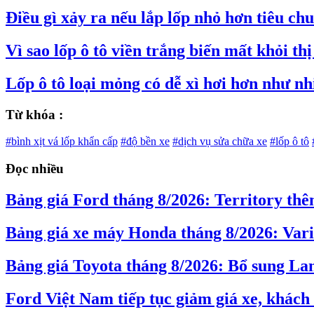
Điều gì xảy ra nếu lắp lốp nhỏ hơn tiêu ch
Vì sao lốp ô tô viền trắng biến mất khỏi th
Lốp ô tô loại mỏng có dễ xì hơi hơn như nh
Từ khóa :
#bình xịt vá lốp khẩn cấp
#độ bền xe
#dịch vụ sửa chữa xe
#lốp ô tô
Đọc nhiều
Bảng giá Ford tháng 8/2026: Territory thê
Bảng giá xe máy Honda tháng 8/2026: Vari
Bảng giá Toyota tháng 8/2026: Bổ sung Lan
Ford Việt Nam tiếp tục giảm giá xe, khác