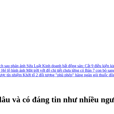
ách sau phản ánh
Sửa Luật Kinh doanh bất động sản: Cắt 9 điều kiện ki
?
Hé lộ hình ảnh Mặt trời với độ chi tiết chưa từng có
Bán 7 con bò san
được tín nhiệm
Khởi tố 2 đối tượng "phù phép" hàng ngàn gói thuốc đô
lâu và có đáng tin như nhiều ngư