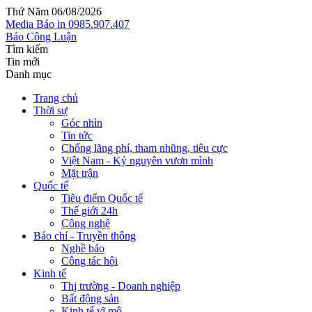
Thứ Năm 06/08/2026
Media
Báo in
0985.907.407
Báo Công Luận
Tìm kiếm
Tin mới
Danh mục
Trang chủ
Thời sự
Góc nhìn
Tin tức
Chống lãng phí, tham nhũng, tiêu cực
Việt Nam - Kỷ nguyên vươn mình
Mặt trận
Quốc tế
Tiêu điểm Quốc tế
Thế giới 24h
Công nghệ
Báo chí - Truyền thông
Nghề báo
Công tác hội
Kinh tế
Thị trường - Doanh nghiệp
Bất động sản
Kinh tế vĩ mô