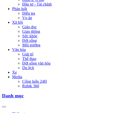
Đầu tư - Tài chính
Pháp luật
Điều tra
Vụ án
Xã hội
Giáo dục
Giao thông
Sức khỏe
Đời sống
Môi trường
Văn hóa
Giải trí
Thể thao
Đời sống văn hóa
Du lịch
Xe
Media
Công luận 24H
Rubik 360
Danh mục