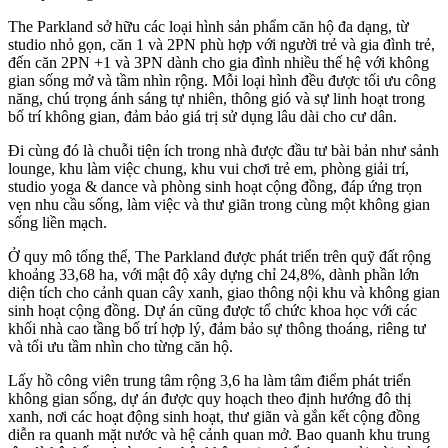
The Parkland sở hữu các loại hình sản phẩm căn hộ đa dạng, từ
studio nhỏ gọn, căn 1 và 2PN phù hợp với người trẻ và gia đình trẻ,
đến căn 2PN +1 và 3PN dành cho gia đình nhiều thế hệ với không
gian sống mở và tầm nhìn rộng. Mỗi loại hình đều được tối ưu công
năng, chú trọng ánh sáng tự nhiên, thông gió và sự linh hoạt trong
bố trí không gian, đảm bảo giá trị sử dụng lâu dài cho cư dân.
Đi cùng đó là chuỗi tiện ích trong nhà được đầu tư bài bản như sảnh
lounge, khu làm việc chung, khu vui chơi trẻ em, phòng giải trí,
studio yoga & dance và phòng sinh hoạt cộng đồng, đáp ứng trọn
vẹn nhu cầu sống, làm việc và thư giãn trong cùng một không gian
sống liền mạch.
Ở quy mô tổng thể, The Parkland được phát triển trên quỹ đất rộng
khoảng 33,68 ha, với mật độ xây dựng chỉ 24,8%, dành phần lớn
diện tích cho cảnh quan cây xanh, giao thông nội khu và không gian
sinh hoạt cộng đồng. Dự án cũng được tổ chức khoa học với các
khối nhà cao tầng bố trí hợp lý, đảm bảo sự thông thoáng, riêng tư
và tối ưu tầm nhìn cho từng căn hộ.
Lấy hồ công viên trung tâm rộng 3,6 ha làm tâm điểm phát triển
không gian sống, dự án được quy hoạch theo định hướng đô thị
xanh, nơi các hoạt động sinh hoạt, thư giãn và gắn kết cộng đồng
diễn ra quanh mặt nước và hệ cảnh quan mở. Bao quanh khu trung