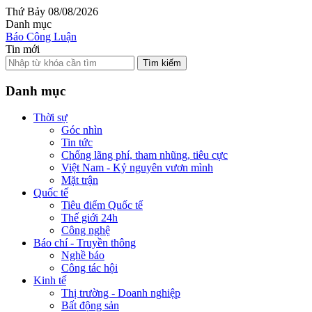
Thứ Bảy 08/08/2026
Danh mục
Báo Công Luận
Tin mới
Tìm kiếm
Danh mục
Thời sự
Góc nhìn
Tin tức
Chống lãng phí, tham nhũng, tiêu cực
Việt Nam - Kỷ nguyên vươn mình
Mặt trận
Quốc tế
Tiêu điểm Quốc tế
Thế giới 24h
Công nghệ
Báo chí - Truyền thông
Nghề báo
Công tác hội
Kinh tế
Thị trường - Doanh nghiệp
Bất động sản