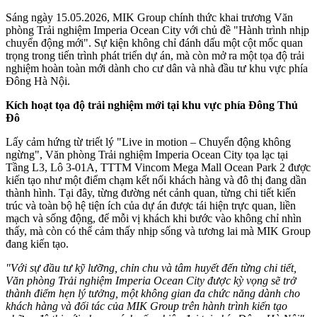
Sáng ngày 15.05.2026, MIK Group chính thức khai trương Văn
phòng Trải nghiệm Imperia Ocean City với chủ đề "Hành trình nhịp
chuyển động mới". Sự kiện không chỉ đánh dấu một cột mốc quan
trọng trong tiến trình phát triển dự án, mà còn mở ra một tọa độ trải
nghiệm hoàn toàn mới dành cho cư dân và nhà đầu tư khu vực phía
Đông Hà Nội.
Kích hoạt tọa độ trải nghiệm mới tại khu vực phía Đông Thủ
Đô
Lấy cảm hứng từ triết lý "Live in motion – Chuyển động không
ngừng", Văn phòng Trải nghiệm Imperia Ocean City tọa lạc tại
Tầng L3, Lô 3-01A, TTTM Vincom Mega Mall Ocean Park 2 được
kiến tạo như một điểm chạm kết nối khách hàng và đô thị đang dần
thành hình. Tại đây, từng đường nét cảnh quan, từng chi tiết kiến
trúc và toàn bộ hệ tiện ích của dự án được tái hiện trực quan, liền
mạch và sống động, để mỗi vị khách khi bước vào không chỉ nhìn
thấy, mà còn có thể cảm thấy nhịp sống và tương lai mà MIK Group
đang kiến tạo.
"Với sự đầu tư kỹ lưỡng, chỉn chu và tâm huyết đến từng chi tiết,
Văn phòng Trải nghiệm Imperia Ocean City được kỳ vọng sẽ trở
thành điểm hẹn lý tưởng, một không gian đa chức năng dành cho
khách hàng và đối tác của MIK Group trên hành trình kiến tạo