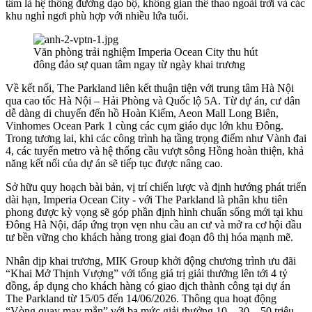
tâm là hệ thống đường dạo bộ, không gian thể thao ngoài trời và các
khu nghỉ ngơi phù hợp với nhiều lứa tuổi.
Văn phòng trải nghiệm Imperia Ocean City thu hút
đông đảo sự quan tâm ngay từ ngày khai trương
Về kết nối, The Parkland liên kết thuận tiện với trung tâm Hà Nội
qua cao tốc Hà Nội – Hải Phòng và Quốc lộ 5A. Từ dự án, cư dân
dễ dàng di chuyển đến hồ Hoàn Kiếm, Aeon Mall Long Biên,
Vinhomes Ocean Park 1 cùng các cụm giáo dục lớn khu Đông.
Trong tương lai, khi các công trình hạ tầng trọng điểm như Vành đai
4, các tuyến metro và hệ thống cầu vượt sông Hồng hoàn thiện, khả
năng kết nối của dự án sẽ tiếp tục được nâng cao.
Sở hữu quy hoạch bài bản, vị trí chiến lược và định hướng phát triển
dài hạn, Imperia Ocean City - với The Parkland là phân khu tiên
phong được kỳ vọng sẽ góp phần định hình chuẩn sống mới tại khu
Đông Hà Nội, đáp ứng trọn vẹn nhu cầu an cư và mở ra cơ hội đầu
tư bền vững cho khách hàng trong giai đoạn đô thị hóa mạnh mẽ.
Nhân dịp khai trương, MIK Group khởi động chương trình ưu đãi
“Khai Mở Thịnh Vượng” với tổng giá trị giải thưởng lên tới 4 tỷ
đồng, áp dụng cho khách hàng có giao dịch thành công tại dự án
The Parkland từ 15/05 đến 14/06/2026. Thông qua hoạt động
“Vòng quay may mắn” với ba mức giải thưởng 10 – 30 – 50 triệu