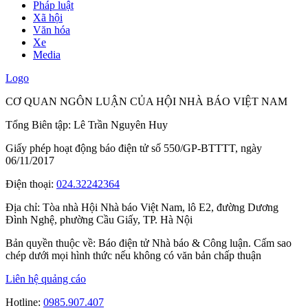
Pháp luật
Xã hội
Văn hóa
Xe
Media
Logo
CƠ QUAN NGÔN LUẬN CỦA HỘI NHÀ BÁO VIỆT NAM
Tổng Biên tập: Lê Trần Nguyên Huy
Giấy phép hoạt động báo điện tử số 550/GP-BTTTT, ngày
06/11/2017
Điện thoại:
024.32242364
Địa chỉ:
Tòa nhà Hội Nhà báo Việt Nam, lô E2, đường Dương
Đình Nghệ, phường Cầu Giấy, TP. Hà Nội
Bản quyền thuộc về: Báo điện tử Nhà báo & Công luận. Cấm sao
chép dưới mọi hình thức nếu không có văn bản chấp thuận
Liên hệ quảng cáo
Hotline:
0985.907.407