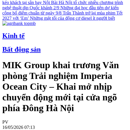
kéo khách tại sân bay Nội Bài
Hà Nội tổ chức nhiều chương trình
nghệ thuật dịp Quốc khánh 2/9
Những đại học đầu tiên dự kiến
công bố điểm chuẩn từ ngày 9/8
Trấn Thành trở lại mùa phim Tết
2027 với ‘Em’
Những mặt tối của động cơ diesel ít người biết
Kinh tế
Bất động sản
MIK Group khai trương Văn
phòng Trải nghiệm Imperia
Ocean City – Khai mở nhịp
chuyển động mới tại cửa ngõ
phía Đông Hà Nội
PV
16/05/2026 07:13