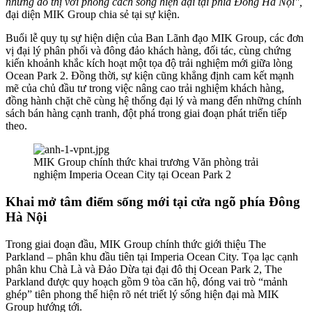
những đô thị với phong cách sống hiện đại tại phía Đông Hà Nội",
đại diện MIK Group chia sẻ tại sự kiện.
Buổi lễ quy tụ sự hiện diện của Ban Lãnh đạo MIK Group, các đơn
vị đại lý phân phối và đông đảo khách hàng, đối tác, cùng chứng
kiến khoảnh khắc kích hoạt một tọa độ trải nghiệm mới giữa lòng
Ocean Park 2. Đồng thời, sự kiện cũng khẳng định cam kết mạnh
mẽ của chủ đầu tư trong việc nâng cao trải nghiệm khách hàng,
đồng hành chặt chẽ cùng hệ thống đại lý và mang đến những chính
sách bán hàng cạnh tranh, đột phá trong giai đoạn phát triển tiếp
theo.
MIK Group chính thức khai trương Văn phòng trải
nghiệm Imperia Ocean City tại Ocean Park 2
Khai mở tâm điểm sống mới tại cửa ngõ phía Đông
Hà Nội
Trong giai đoạn đầu, MIK Group chính thức giới thiệu The
Parkland – phân khu đầu tiên tại Imperia Ocean City. Tọa lạc cạnh
phân khu Chà Là và Đảo Dừa tại đại đô thị Ocean Park 2, The
Parkland được quy hoạch gồm 9 tòa căn hộ, đóng vai trò “mảnh
ghép” tiên phong thể hiện rõ nét triết lý sống hiện đại mà MIK
Group hướng tới.