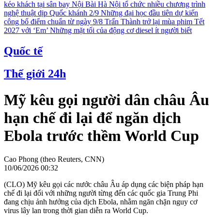
kéo khách tại sân bay Nội Bài
Hà Nội tổ chức nhiều chương trình
nghệ thuật dịp Quốc khánh 2/9
Những đại học đầu tiên dự kiến
công bố điểm chuẩn từ ngày 9/8
Trấn Thành trở lại mùa phim Tết
2027 với ‘Em’
Những mặt tối của động cơ diesel ít người biết
Quốc tế
Thế giới 24h
Mỹ kêu gọi người dân châu Âu
hạn chế đi lại để ngăn dịch
Ebola trước thềm World Cup
Cao Phong (theo Reuters, CNN)
10/06/2026 00:32
(CLO) Mỹ kêu gọi các nước châu Âu áp dụng các biện pháp hạn
chế đi lại đối với những người từng đến các quốc gia Trung Phi
đang chịu ảnh hưởng của dịch Ebola, nhằm ngăn chặn nguy cơ
virus lây lan trong thời gian diễn ra World Cup.