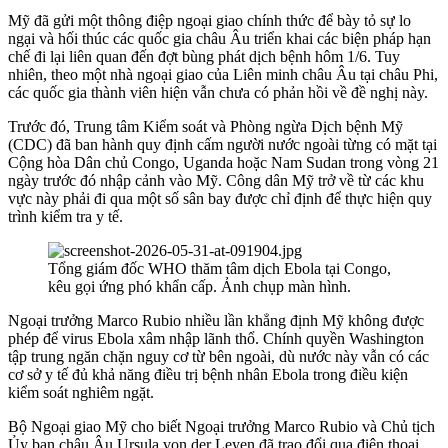
Mỹ đã gửi một thông điệp ngoại giao chính thức để bày tỏ sự lo
ngại và hối thúc các quốc gia châu Âu triển khai các biện pháp hạn
chế đi lại liên quan đến đợt bùng phát dịch bệnh hôm 1/6. Tuy
nhiên, theo một nhà ngoại giao của Liên minh châu Âu tại châu Phi,
các quốc gia thành viên hiện vẫn chưa có phản hồi về đề nghị này.
Trước đó, Trung tâm Kiểm soát và Phòng ngừa Dịch bệnh Mỹ
(CDC) đã ban hành quy định cấm người nước ngoài từng có mặt tại
Cộng hòa Dân chủ Congo, Uganda hoặc Nam Sudan trong vòng 21
ngày trước đó nhập cảnh vào Mỹ. Công dân Mỹ trở về từ các khu
vực này phải đi qua một số sân bay được chỉ định để thực hiện quy
trình kiểm tra y tế.
Tổng giám đốc WHO thăm tâm dịch Ebola tại Congo,
kêu gọi ứng phó khẩn cấp. Ảnh chụp màn hình.
Ngoại trưởng Marco Rubio nhiều lần khẳng định Mỹ không được
phép để virus Ebola xâm nhập lãnh thổ. Chính quyền Washington
tập trung ngăn chặn nguy cơ từ bên ngoài, dù nước này vẫn có các
cơ sở y tế đủ khả năng điều trị bệnh nhân Ebola trong điều kiện
kiểm soát nghiêm ngặt.
Bộ Ngoại giao Mỹ cho biết Ngoại trưởng Marco Rubio và Chủ tịch
Ủy ban châu Âu Ursula von der Leyen đã trao đổi qua điện thoại