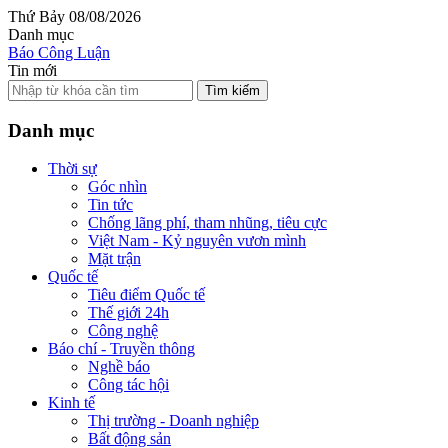
Thứ Bảy 08/08/2026
Danh mục
Báo Công Luận
Tin mới
Tìm kiếm
Danh mục
Thời sự
Góc nhìn
Tin tức
Chống lãng phí, tham nhũng, tiêu cực
Việt Nam - Kỷ nguyên vươn mình
Mặt trận
Quốc tế
Tiêu điểm Quốc tế
Thế giới 24h
Công nghệ
Báo chí - Truyền thông
Nghề báo
Công tác hội
Kinh tế
Thị trường - Doanh nghiệp
Bất động sản