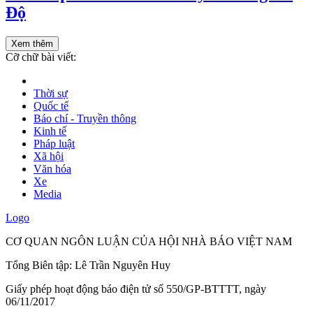
Độ
Xem thêm
Cỡ chữ bài viết:
Thời sự
Quốc tế
Báo chí - Truyền thông
Kinh tế
Pháp luật
Xã hội
Văn hóa
Xe
Media
Logo
CƠ QUAN NGÔN LUẬN CỦA HỘI NHÀ BÁO VIỆT NAM
Tổng Biên tập: Lê Trần Nguyên Huy
Giấy phép hoạt động báo điện tử số 550/GP-BTTTT, ngày
06/11/2017