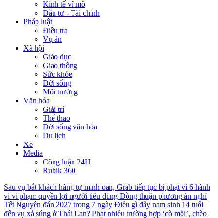
Kinh tế vĩ mô
Đầu tư - Tài chính
Pháp luật
Điều tra
Vụ án
Xã hội
Giáo dục
Giao thông
Sức khỏe
Đời sống
Môi trường
Văn hóa
Giải trí
Thể thao
Đời sống văn hóa
Du lịch
Xe
Media
Công luận 24H
Rubik 360
Sau vụ bắt khách hàng tự minh oan, Grab tiếp tục bị phạt vì 6 hành
vi vi phạm quyền lợi người tiêu dùng
Đồng thuận phương án nghỉ
Tết Nguyên đán 2027 trong 7 ngày
Điều gì đẩy nam sinh 14 tuổi
đến vụ xả súng ở Thái Lan?
Phạt nhiều trường hợp ‘cò mồi’, chèo