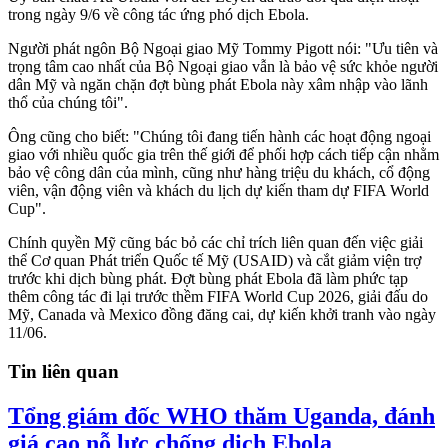
trong ngày 9/6 về công tác ứng phó dịch Ebola.
Người phát ngôn Bộ Ngoại giao Mỹ Tommy Pigott nói: "Ưu tiên và
trọng tâm cao nhất của Bộ Ngoại giao vẫn là bảo vệ sức khỏe người
dân Mỹ và ngăn chặn đợt bùng phát Ebola này xâm nhập vào lãnh
thổ của chúng tôi".
Ông cũng cho biết: "Chúng tôi đang tiến hành các hoạt động ngoại
giao với nhiều quốc gia trên thế giới để phối hợp cách tiếp cận nhằm
bảo vệ công dân của mình, cũng như hàng triệu du khách, cổ động
viên, vận động viên và khách du lịch dự kiến tham dự FIFA World
Cup".
Chính quyền Mỹ cũng bác bỏ các chỉ trích liên quan đến việc giải
thể Cơ quan Phát triển Quốc tế Mỹ (USAID) và cắt giảm viện trợ
trước khi dịch bùng phát. Đợt bùng phát Ebola đã làm phức tạp
thêm công tác đi lại trước thềm FIFA World Cup 2026, giải đấu do
Mỹ, Canada và Mexico đồng đăng cai, dự kiến khởi tranh vào ngày
11/06.
Tin liên quan
Tổng giám đốc WHO thăm Uganda, đánh
giá cao nỗ lực chống dịch Ebola