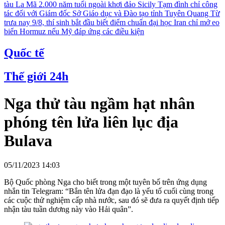
tàu La Mã 2.000 năm tuổi ngoài khơi đảo Sicily
Tạm đình chỉ công
tác đối với Giám đốc Sở Giáo dục và Đào tạo tỉnh Tuyên Quang
Từ
trưa nay 9/8, thí sinh bắt đầu biết điểm chuẩn đại học
Iran chỉ mở eo
biển Hormuz nếu Mỹ đáp ứng các điều kiện
Quốc tế
Thế giới 24h
Nga thử tàu ngầm hạt nhân
phóng tên lửa liên lục địa
Bulava
05/11/2023 14:03
Bộ Quốc phòng Nga cho biết trong một tuyên bố trên ứng dụng
nhắn tin Telegram: “Bắn tên lửa đạn đạo là yếu tố cuối cùng trong
các cuộc thử nghiệm cấp nhà nước, sau đó sẽ đưa ra quyết định tiếp
nhận tàu tuần dương này vào Hải quân”.