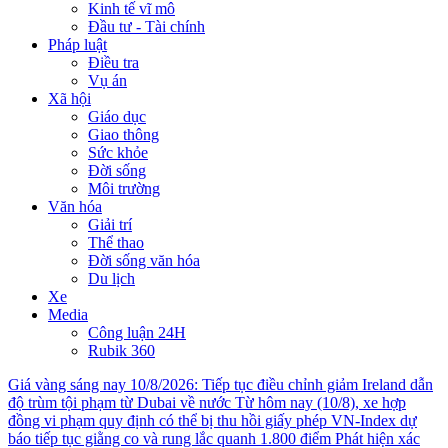
Kinh tế vĩ mô
Đầu tư - Tài chính
Pháp luật
Điều tra
Vụ án
Xã hội
Giáo dục
Giao thông
Sức khỏe
Đời sống
Môi trường
Văn hóa
Giải trí
Thể thao
Đời sống văn hóa
Du lịch
Xe
Media
Công luận 24H
Rubik 360
Giá vàng sáng nay 10/8/2026: Tiếp tục điều chỉnh giảm
Ireland dẫn
độ trùm tội phạm từ Dubai về nước
Từ hôm nay (10/8), xe hợp
đồng vi phạm quy định có thể bị thu hồi giấy phép
VN-Index dự
báo tiếp tục giằng co và rung lắc quanh 1.800 điểm
Phát hiện xác