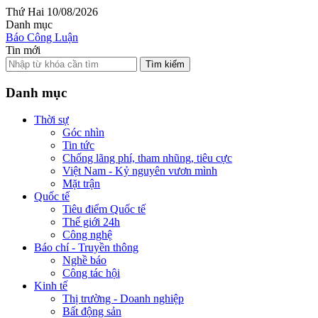
Thứ Hai 10/08/2026
Danh mục
Báo Công Luận
Tin mới
Tìm kiếm
Danh mục
Thời sự
Góc nhìn
Tin tức
Chống lãng phí, tham nhũng, tiêu cực
Việt Nam - Kỷ nguyên vươn mình
Mặt trận
Quốc tế
Tiêu điểm Quốc tế
Thế giới 24h
Công nghệ
Báo chí - Truyền thông
Nghề báo
Công tác hội
Kinh tế
Thị trường - Doanh nghiệp
Bất động sản