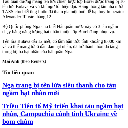
Tàu tuần dương mang tên lửa chiến lược lớp Borei được trang bị 16
tên lửa Bulava và vũ khí ngư lôi hiện đại. Hãng thông tấn nhà nước
TASS cho biết ông Putin đã tham gia một buổi lễ hạ thủy Imperator
Alexander III vào tháng 12.
Bộ Quốc phòng Nga cho biết Hải quân nước này có 3 tàu ngầm
chạy bằng năng lượng hạt nhân thuộc lớp Borei đang phục vụ.
Tên lửa Bulava dài 12 mét, có tầm bắn ước tính khoảng 8.000 km
và có thể mang tới 6 đầu đạn hạt nhân, đã trở thành 'hòn đá tảng'
trong bộ ba hạt nhân của hải quân Nga.
Mai Anh
(theo Reuters)
Tin liên quan
Nga trang bị tên lửa siêu thanh cho tàu
ngầm hạt nhân mới
Triều Tiên tố Mỹ triển khai tàu ngầm hạt
nhân, Campuchia cảnh tỉnh Ukraine về
bom chùm