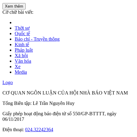
Xem thêm
Cỡ chữ bài viết:
Thời sự
Quốc tế
Báo chí - Truyền thông
Kinh tế
Pháp luật
Xã hội
Văn hóa
Xe
Media
Logo
CƠ QUAN NGÔN LUẬN CỦA HỘI NHÀ BÁO VIỆT NAM
Tổng Biên tập: Lê Trần Nguyên Huy
Giấy phép hoạt động báo điện tử số 550/GP-BTTTT, ngày
06/11/2017
Điện thoại:
024.32242364